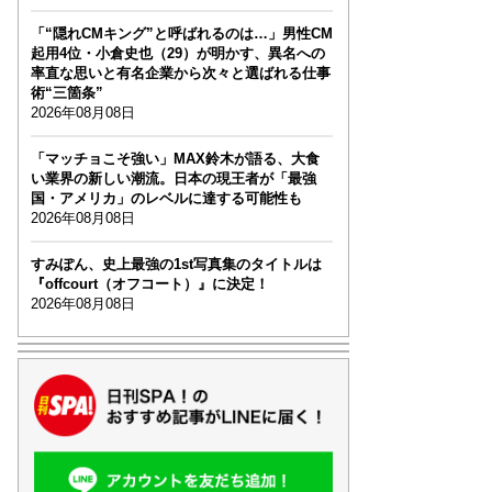
「“隠れCMキング”と呼ばれるのは…」男性CM
起用4位・小倉史也（29）が明かす、異名への
率直な思いと有名企業から次々と選ばれる仕事
術“三箇条”
2026年08月08日
「マッチョこそ強い」MAX鈴木が語る、大食
い業界の新しい潮流。日本の現王者が「最強
国・アメリカ」のレベルに達する可能性も
2026年08月08日
すみぽん、史上最強の1st写真集のタイトルは
『offcourt（オフコート）』に決定！
2026年08月08日