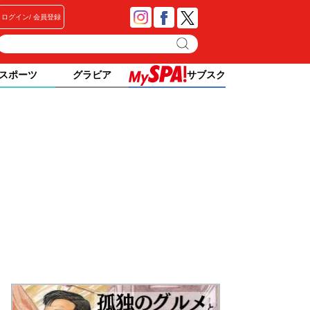
ログイン
会員登録
スポーツ
グラビア
サブスク