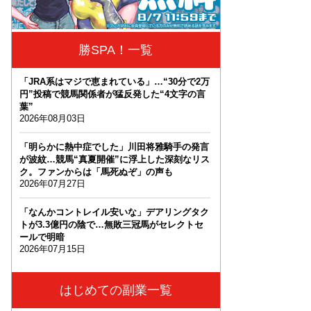
勝SPA！一覧
「JRA系はマジで恵まれている」…“30分で2万
円”投稿で競馬関係者が猛反発した“4文字の言
葉”
2026年08月03日
「明らかに熱中症でした」川田将雅騎手の発言
が波紋…競馬“真夏開催”に浮上した深刻なリス
ク。ファンからは「馬死ぬぞ」の声も
2026年07月27日
「なんかコントレイル安いな」デアリングタク
トが3.3億円の陰で…無敗三冠馬がセレクトセ
ールで明暗
2026年07月15日
はじめての副業一覧