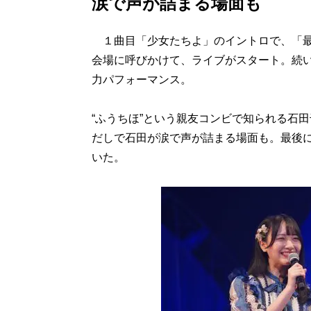
涙で声が詰まる場面も
１曲目「少女たちよ」のイントロで、「最
会場に呼びかけて、ライブがスタート。続い
力パフォーマンス。
“ふうちほ”という親友コンビで知られる石
だしで石田が涙で声が詰まる場面も。最後
いた。