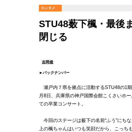
エンタメ
STU48薮下楓・最
閉じる
吉岡俊
バックナンバー
瀬戸内７県を拠点に活動するSTU48の1
月8日、兵庫県の神戸国際会館こくさいホール
ての卒業コンサート。
今回のステージは薮下の名前“ふう”にち
上の楓ちゃんはいつも笑顔だから、こっち