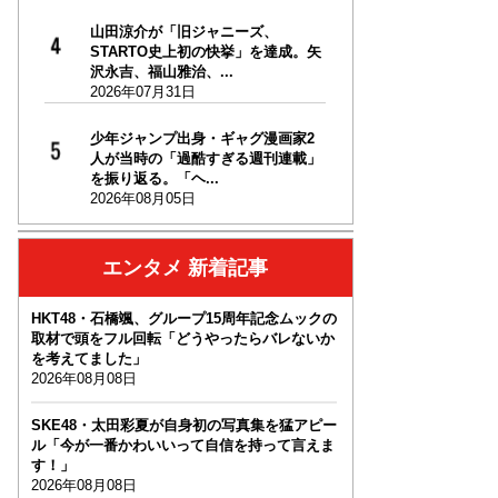
山田涼介が「旧ジャニーズ、
STARTO史上初の快挙」を達成。矢
沢永吉、福山雅治、...
2026年07月31日
少年ジャンプ出身・ギャグ漫画家2
人が当時の「過酷すぎる週刊連載」
を振り返る。「ヘ...
2026年08月05日
エンタメ 新着記事
HKT48・石橋颯、グループ15周年記念ムックの
取材で頭をフル回転「どうやったらバレないか
を考えてました」
2026年08月08日
SKE48・太田彩夏が自身初の写真集を猛アピー
ル「今が一番かわいいって自信を持って言えま
す！」
2026年08月08日