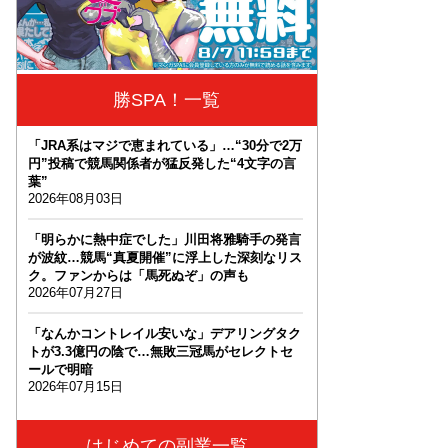
勝SPA！一覧
「JRA系はマジで恵まれている」…“30分で2万
円”投稿で競馬関係者が猛反発した“4文字の言
葉”
2026年08月03日
「明らかに熱中症でした」川田将雅騎手の発言
が波紋…競馬“真夏開催”に浮上した深刻なリス
ク。ファンからは「馬死ぬぞ」の声も
2026年07月27日
「なんかコントレイル安いな」デアリングタク
トが3.3億円の陰で…無敗三冠馬がセレクトセ
ールで明暗
2026年07月15日
はじめての副業一覧