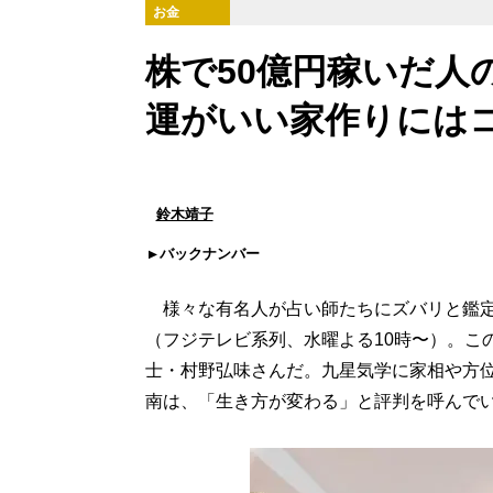
お金
株で50億円稼いだ人
運がいい家作りには
鈴木靖子
バックナンバー
様々な有名人が占い師たちにズバリと鑑定
（フジテレビ系列、水曜よる10時〜）。こ
士・村野弘味さんだ。九星気学に家相や方
南は、「生き方が変わる」と評判を呼んで