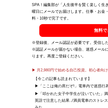
SPA！編集部が「人生後半を賢く楽しく生
記事一覧へ
曜日にメールでお届けします。仕事・お金
料・10秒で完了です。
無料で
※登録後、メール認証が必要です。受信し
※認証メールが届かない場合、迷惑メール
ります。再度ご登録ください。
▶ 月2,980円で始める自己投資。初心者向けch
【今この記事も読まれています】
▶「ここは俺の席だぞ!」電車内で迷惑行
▶「叩かれた女子中学生が泣いていた」満員
英語で注意した結果.../満員電車のスト
みた