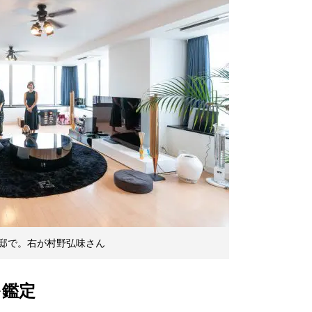
邸で。右が村野弘味さん
を鑑定