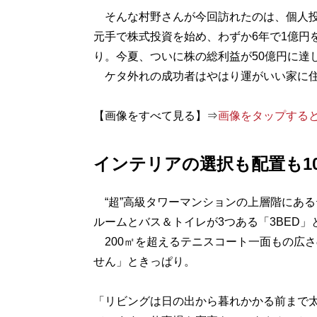
そんな村野さんが今回訪れたのは、個人投
元手で株式投資を始め、わずか6年で1億円
り。今夏、ついに株の総利益が50億円に達
ケタ外れの成功者はやはり運がいい家に住
【画像をすべて見る】⇒
画像をタップする
インテリアの選択も配置も1
“超”高級タワーマンションの上層階にある
ルームとバス＆トイレが3つある「3BED
200㎡を超えるテニスコート一面もの広
せん」ときっぱり。
「リビングは日の出から暮れかかる前まで