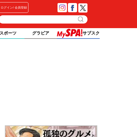
ログイン
会員登録
スポーツ
グラビア
サブスク