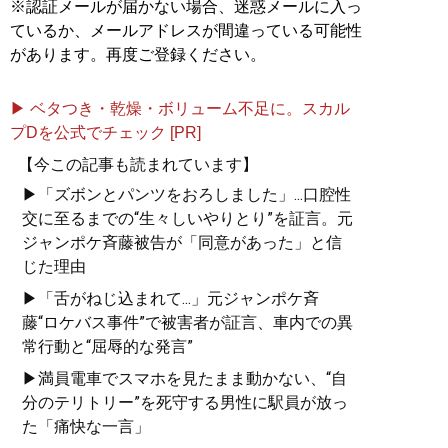
※認証メールが届かない場合、迷惑メールに入っ
全技術！
ているか、メールアドレスが間違っている可能性
があります。再度ご登録ください。
▶ ベタつき・乾燥・ボリューム不足に。スカル
プDを公式でチェック [PR]
『
「最初の男」になりた
がる男、「最後の女」に
【今この記事も読まれています】
なりたがる女 夜の世界
▶「ズボンとパンツをおろしました」...口腔性
で学ぶ男と女の新・心理
交に至るまでの“生々しいやりとり”を証言。元
大全
』
ジャンポケ斉藤被告が「同意があった」と信
じた理由
男の浮気は副業、女の浮
気は転職活動？
▶「舌がねじ込まれて...」元ジャンポケ斉
藤“ロケバス事件”で被害者が証言、車内での異
常行動と“屈辱的な発言”
▶満員電車でスマホを見たまま動かない、“自
分のテリトリー”を死守する男性に駅員が放っ
記事一覧へ
た「痛快な一言」