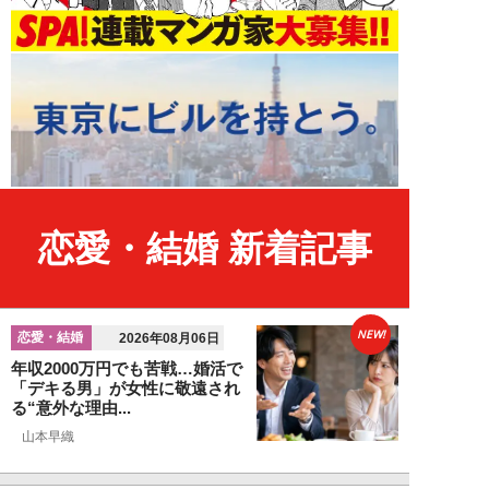
恋愛・結婚 新着記事
NEW!
恋愛・結婚
2026年08月06日
年収2000万円でも苦戦…婚活で
「デキる男」が女性に敬遠され
る“意外な理由...
山本早織