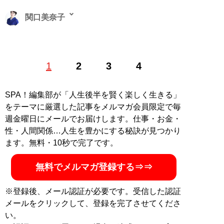
関口美奈子
恋愛コーチ。結婚相談所「
エースブライダル
」主宰。メ
1
2
3
4
ンズ化粧品「ISIKI」開発ディレクター。オフィシャルサ
イト「
sekiguchiminako.com
」。YouTubeチャンネル
「
みなこの圧倒的モテ男TV
」は開設1年半で総再生数が
SPA！編集部が「人生後半を賢く楽しく生きる」
5000万回を突破（Xアカウント:
@sekiguchiminako
）
をテーマに厳選した記事をメルマガ会員限定で毎
週金曜日にメールでお届けします。仕事・お金・
『
気遣いを恋と勘違いす
性・人間関係…人生を豊かにする秘訣が見つかり
る男、優しさを愛と勘違
ます。無料・10秒で完了です。
いする女 相手の本性を
見抜き、最高のベストパ
無料でメルマガ登録する⇒⇒
ートナーを見つける男と
女の心理ルール
』
※登録後、メール認証が必要です。受信した認証
メールをクリックして、登録を完了させてくださ
「本当に自分に合うベス
い。
トパートナー」を見抜く