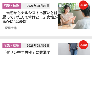
NEW!
恋愛・結婚
2026年08月04日
「当初からナルシストっぽいとは
思っていたんですけど…」女性が
密かに“恋愛対...
堺屋大地
NEW!
恋愛・結婚
2026年08月02日
「ダサい中年男性」に共通す
る“時代遅れのファッション”と
は。100万円の「...
堺屋大地
NEW!
恋愛・結婚
2026年08月01日
食事デート中、実は女性から「幻
滅されている」40・50代男性の
特徴5つ。「...
堺屋大地