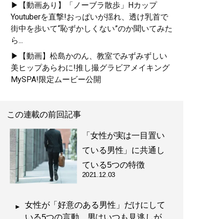
▶【動画あり】「ノーブラ散歩」Hカップ
Youtuberを直撃!おっぱいが揺れ、透け乳首で
街中を歩いて“恥ずかしくない”のか聞いてみた
ら...
▶【動画】松島かのん、教室でみずみずしい
美ヒップあらわに!推し撮グラビアメイキング
MySPA!限定ムービー公開
この連載の前回記事
「女性が実は一目置い
ている男性」に共通し
ている5つの特徴
2021.12.03
女性が「好意のある男性」だけにして
いる5つの言動…男はいつも見逃しが