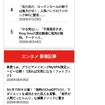
「右だ左だ、ロックンロールの前で
は無力だぜ！」人気バンドのフジロ
ックMCに賛否…...
2026年07月29日
「やる気ない」「不真面目すぎ」
King Gnuの宣伝動画に批判が殺
到。アーティス...
2026年08月04日
エンタメ 新着記事
東雲うみ、グラビアメイキングMySPA!限定ム
ービー公開！【見れば元気になる！フォトブッ
ク】
2026年08月05日
3か月で20キロ減！「無料のChatGPTだけ」で
ダイエットを成功させた芸人を直撃。「相手が
人間だったらムリ」な減量メソッドに驚き
2026年08月05日