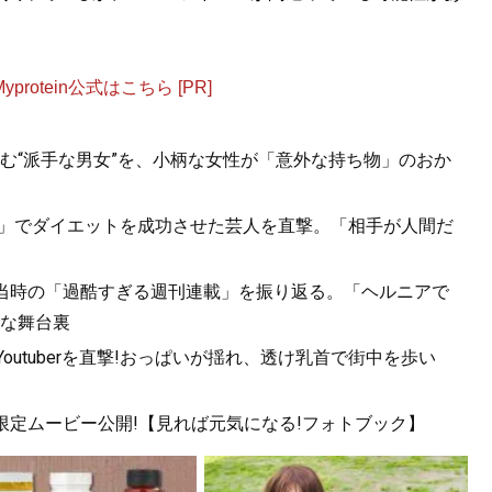
otein公式はこちら [PR]
む“派手な男女”を、小柄な女性が「意外な持ち物」のおか
Tだけ」でダイエットを成功させた芸人を直撃。「相手が人間だ
当時の「過酷すぎる週刊連載」を振り返る。「ヘルニアで
な舞台裏
utuberを直撃!おっぱいが揺れ、透け乳首で街中を歩い
!限定ムービー公開!【見れば元気になる!フォトブック】