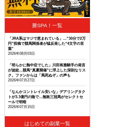
勝SPA！一覧
「JRA系はマジで恵まれている」…“30分で2万
円”投稿で競馬関係者が猛反発した“4文字の言
葉”
2026年08月03日
「明らかに熱中症でした」川田将雅騎手の発言
が波紋…競馬“真夏開催”に浮上した深刻なリス
ク。ファンからは「馬死ぬぞ」の声も
2026年07月27日
「なんかコントレイル安いな」デアリングタク
トが3.3億円の陰で…無敗三冠馬がセレクトセ
ールで明暗
2026年07月15日
はじめての副業一覧