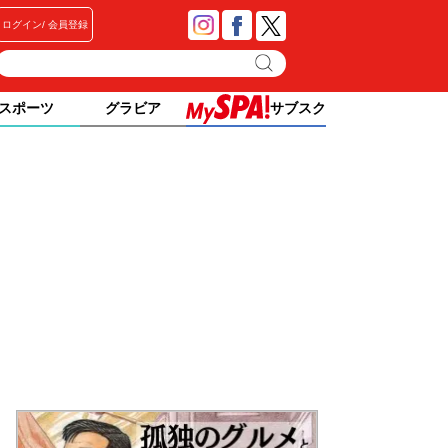
ログイン
会員登録
スポーツ
グラビア
サブスク