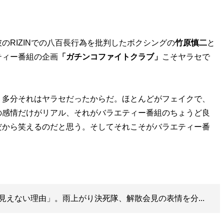
のRIZINでの八百長行為を批判したボクシングの
竹原慎二
と
ティー番組の企画
「ガチンコファイトクラブ」
こそヤラセで
。多分それはヤラセだったからだ。ほとんどがフェイクで、
の感情だけがリアル、それがバラエティー番組のちょうど良
だから笑えるのだと思う。そしてそれこそがバラエティー番
見えない理由」。雨上がり決死隊、解散会見の表情を分...