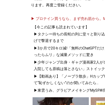
ります。再度ご登録ください。
▶ プロテイン買うなら、まず売れ筋から。Mypr
【今この記事も読まれています】
▶タクシー待ちの長蛇の列に堂々と割り込
げで撃退するまで
▶3か月で20キロ減!「無料のChatGP
ったらムリ」な減量メソッドに驚き
▶少年ジャンプ出身・ギャグ漫画家2人が
入院しても原稿は落とさない」ストイック
▶【動画あり】「ノーブラ散歩」HカップYo
て“恥ずかしくない”のか聞いてみたら...
▶東雲うみ、グラビアメイキングMySPA