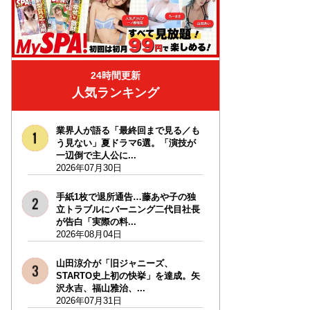
24時間更新
人気ランキング
業界人が語る「最終回まで見る／も
う見ない」夏ドラマ6選。「演技が
一辺倒で主人公に...
2026年07月30日
手紙1枚で退所通告…藤あや子の独
立トラブルにバーニング二代目社長
が告白「実際の料...
2026年08月04日
山田涼介が「旧ジャニーズ、
STARTO史上初の快挙」を達成。矢
沢永吉、福山雅治、...
2026年07月31日