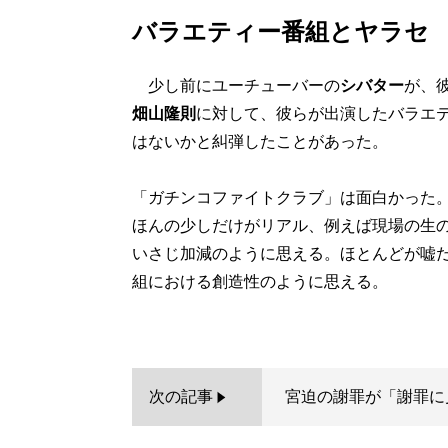
バラエティー番組とヤラセ
少し前にユーチューバーの
シバター
が、彼
畑山隆則
に対して、彼らが出演したバラエ
はないかと糾弾したことがあった。
「ガチンコファイトクラブ」は面白かった
ほんの少しだけがリアル、例えば現場の生
いさじ加減のように思える。ほとんどが嘘
組における創造性のように思える。
次の記事
宮迫の謝罪が「謝罪に