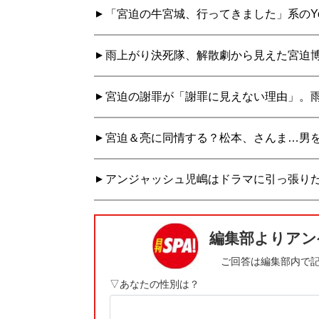
「宮迫の牛宮城、行ってきました」系のYo
雨上がり決死隊、解散劇から見えた宮迫
宮迫の謝罪が「謝罪に見えない理由」。
宮迫＆亮に同情する？松本、さんま…男を
アンジャッシュ児嶋はドラマに引っ張りだ