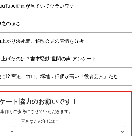
uTube動画が見ていてツラいワケ
博之の凄さ
雨上がり決死隊、解散会見の表情を分析
上げたのは？吉本騒動“世間の声”アンケート
こ!? 宮迫、竹山、塚地…評価が高い「役者芸人」たち