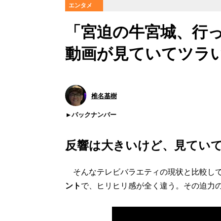
エンタメ
「宮迫の牛宮城、行って
動画が見ていてツラ
椎名基樹
バックナンバー
反響は大きいけど、見てい
そんなテレビバラエティの現状と比較して
ント
で、ヒリヒリ感が全く違う。その迫力