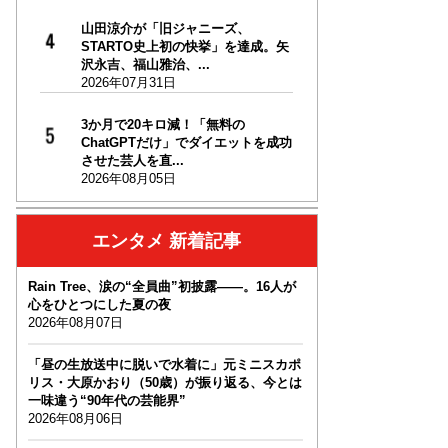
山田涼介が「旧ジャニーズ、
STARTO史上初の快挙」を達成。矢
沢永吉、福山雅治、...
2026年07月31日
3か月で20キロ減！「無料の
ChatGPTだけ」でダイエットを成功
させた芸人を直...
2026年08月05日
エンタメ 新着記事
Rain Tree、涙の“全員曲”初披露――。16人が
心をひとつにした夏の夜
2026年08月07日
「昼の生放送中に脱いで水着に」元ミニスカポ
リス・大原かおり（50歳）が振り返る、今とは
一味違う“90年代の芸能界”
2026年08月06日