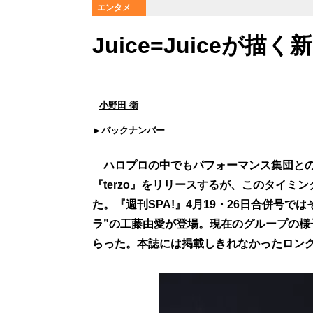
エンタメ
Juice=Juiceが
小野田 衛
バックナンバー
ハロプロの中でもパフォーマンス集団との呼び声
『terzo』をリリースするが、このタイ
た。『週刊SPA!』4月19・26日合併号
ラ”の工藤由愛が登場。現在のグループの
らった。本誌には掲載しきれなかったロング