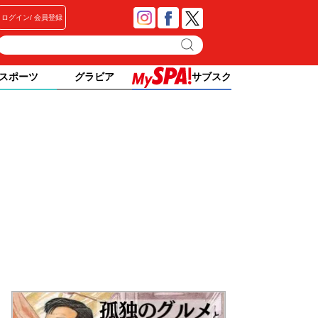
ログイン
会員登録
スポーツ
グラビア
サブスク