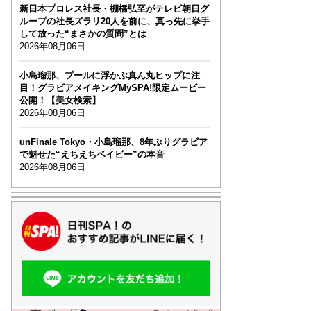
新日本プロレス社長・棚橋弘至がテレビ朝日グ
ループの社長ズラリ20人を前に、真っ先に挙手
して放った“まさかの質問”とは
2026年08月06日
小島瑠那、プールに浮かぶ真ん丸ヒップに注
目！グラビアメイキングMySPA!限定ムービー
公開！【美女検索】
2026年08月06日
unFinale Tokyo・小島瑠那、8年ぶりグラビア
で魅せた“えちえちベイビー”の本音
2026年08月06日