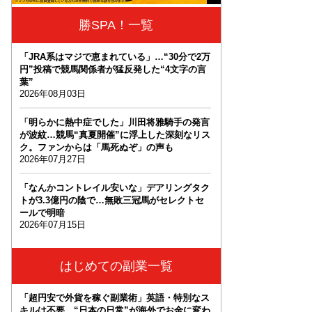
勝SPA！一覧
「JRA系はマジで恵まれている」…“30分で2万
円”投稿で競馬関係者が猛反発した“4文字の言
葉”
2026年08月03日
「明らかに熱中症でした」川田将雅騎手の発言
が波紋…競馬“真夏開催”に浮上した深刻なリス
ク。ファンからは「馬死ぬぞ」の声も
2026年07月27日
「なんかコントレイル安いな」デアリングタク
トが3.3億円の陰で…無敗三冠馬がセレクトセ
ールで明暗
2026年07月15日
はじめての副業一覧
「超円安で外貨を稼ぐ副業術」英語・特別なス
キルは不要。“日本の日常”が海外でお金に変わ