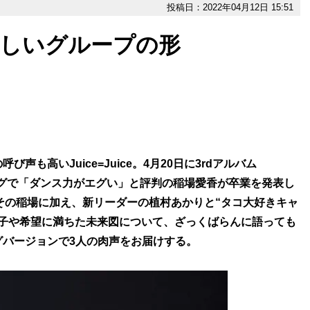
投稿日：2022年04月12日 15:51
描く新しいグループの形
も高いJuice=Juice。4月20日に3rdアルバム
ミングで「ダンス力がエグい」と評判の稲場愛香が卒業を発表し
ではその稲場に加え、新リーダーの植村あかりと“タコ大好きキャ
様子や希望に満ちた未来図について、ざっくばらんに語っても
バージョンで3人の肉声をお届けする。