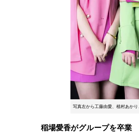
写真左から工藤由愛、植村あかり
稲場愛香がグループを卒業