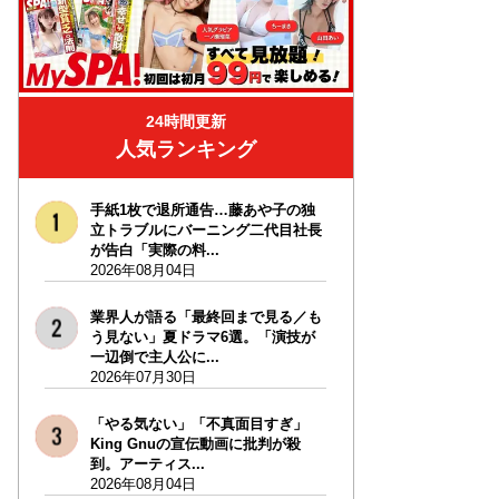
24時間更新
人気ランキング
手紙1枚で退所通告…藤あや子の独
立トラブルにバーニング二代目社長
が告白「実際の料...
2026年08月04日
業界人が語る「最終回まで見る／も
う見ない」夏ドラマ6選。「演技が
一辺倒で主人公に...
2026年07月30日
「やる気ない」「不真面目すぎ」
King Gnuの宣伝動画に批判が殺
到。アーティス...
2026年08月04日