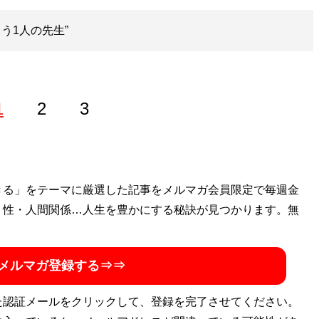
う1人の先生”
1
2
3
者に。エンタメ誌、週刊誌、女性誌、各種Web媒体などで
きる」をテーマに厳選した記事をメルマガ会員限定で毎週金
会問題などの取材も得意としている。著書に『韓流エンタメ
・性・人間関係…人生を豊かにする秘訣が見つかります。無
に捧げた青春 アップアップガールズ(仮)の真実』（竹書
メルマガ登録する⇒⇒
た認証メールをクリックして、登録を完了させてください。