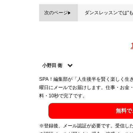
次のページ
ダンスレッスンでは“も
小野田 衛
出版社勤務を経て、フリーのライター／編集
SPA！編集部が「人生後半を賢く楽しく生
執筆をおこなう。芸能を中心に、貧困や社
曜日にメールでお届けします。仕事・お金
日本侵攻戦略』（扶桑社新書）、『アイドル
料・10秒で完了です。
房）。
無料で
記事一覧へ
※登録後、メール認証が必要です。受信し