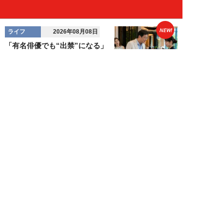
NEW!
ライフ
2026年08月08日
「有名俳優でも“出禁”になる」
元ホテルマンが見た、残念な客の
共通点／「お客...
オオサキサオリ
NEW!
ライフ
2026年08月08日
120万円かけて「豊胸手術」した
33歳男性を直撃「ゲイでもな
い。性同一性障...
佐藤隼秀
NEW!
ライフ
2026年08月08日
満員の新幹線で子供が「座りたい
～！」迷惑家族に困惑…周囲の乗