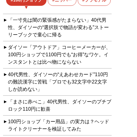
100円ショップ
ニッパー
プラモデル
塗料
「一寸先は闇の緊張感がたまらない」40代男
性、ダイソーの“選択肢で物語が変わる”ストー
リーブックで童心に帰る
ダイソー「アウトドア」コーヒーメーカーが、
100円ショップで1100円でも“お得”なワケ。イ
ンスタントとは比べ物にならない
40代男性、ダイソーの“えあわせカード”110円
の難読漢字に苦戦「プロでも32文字中22文字
しか読めない」
「まさに赤べこ」40代男性、ダイソーのプチブ
ロック110円に歓喜
100円ショップ「カー用品」の実力は？ヘッド
ライトクリーナーを検証してみた