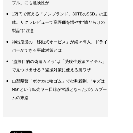
ブル」にも危険性が
1万円で買える「ノンブランド、30TBのSSD」の正
体。サクラレビューで高評価を増やす“嘘だらけの
製品”に注意
神出鬼没の「移動式オービス」が続々導入。ドライ
バーができる事故対策とは
“盗撮目的の偽造カメラ”は「受験生必須アイテム」
で見つけ出せる？盗撮対策に使える裏ワザ
山梨県警「ポケカに輪ゴム」で批判殺到。“キズは
NG”という転売ヤー目線が常識となったポケカブー
ムの末路