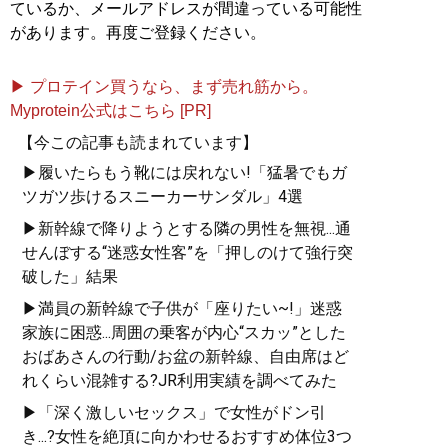
ているか、メールアドレスが間違っている可能性
があります。再度ご登録ください。
▶ プロテイン買うなら、まず売れ筋から。
Myprotein公式はこちら [PR]
【今この記事も読まれています】
▶履いたらもう靴には戻れない!「猛暑でもガ
ツガツ歩けるスニーカーサンダル」4選
▶新幹線で降りようとする隣の男性を無視...通
せんぼする“迷惑女性客”を「押しのけて強行突
破した」結果
▶満員の新幹線で子供が「座りたい~!」迷惑
家族に困惑...周囲の乗客が内心“スカッ”とした
おばあさんの行動/お盆の新幹線、自由席はど
れくらい混雑する?JR利用実績を調べてみた
▶「深く激しいセックス」で女性がドン引
き...?女性を絶頂に向かわせるおすすめ体位3つ