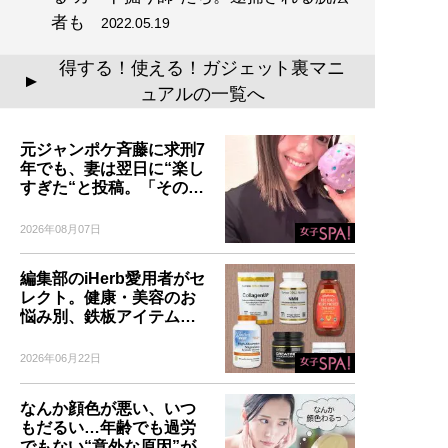
者も
2022.05.19
得する！使える！ガジェット裏マニ
▲
ュアルの一覧へ
元ジャンポケ斉藤に求刑7
年でも、妻は翌日に“楽し
すぎた“と投稿。「その…
2026年08月07日
編集部のiHerb愛用者がセ
レクト。健康・美容のお
悩み別、鉄板アイテム…
2026年06月22日
なんか顔色が悪い、いつ
もだるい…年齢でも過労
でもない“意外な原因”が