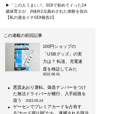
▶「この人うまい...!」SEXで初めてイった24
歳保育士が、内&外2点責めされた体験を告白
【私の過去イチSEX報告2】
この連載の前回記事
100円ショップの
「USBグッズ」の実
力は？ 転送、充電速
度を検証してみた
2022.06.01
悪質あおり運転。偽造ナンバーをつけ
た無法ドライバーが横行、入手経路を
追う
2022.05.24
ゲーセンでプレミアカードを占有す
る“カード掘り師”たち。逮捕される脱法