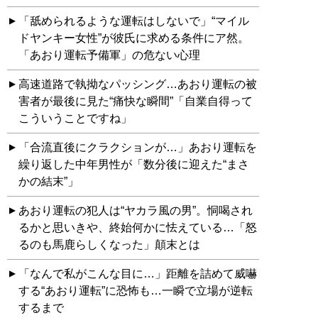
「舐められるような運転はしないで」“マイル
ドヤンキー女性”が彼氏に求める条件にア然。
「あおり運転予備軍」の危ない心理
高速道路で執拗なパッシング…あおり運転の被
害者が最後に見た“痛快な瞬間”「自業自得って
こういうことですね」
「合流直後にクラクションが…」あおり運転を
繰り返した中年男性が「数分後に迎えた“まさ
かの結末”」
あおり運転の犯人は“ヤカラ風の男”。恫喝され
るかと思いきや、終始何かに怯えている…「怒
るのも馬鹿らしくなった」顛末とは
「なんで私がこんな目に…」距離を詰めて威嚇
する“あおり運転”に恐怖も…一瞬で立場が逆転
するまで