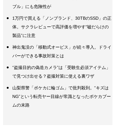
ブル」にも危険性が
1万円で買える「ノンブランド、30TBのSSD」の正
体。サクラレビューで高評価を増やす“嘘だらけの
製品”に注意
神出鬼没の「移動式オービス」が続々導入。ドライ
バーができる事故対策とは
“盗撮目的の偽造カメラ”は「受験生必須アイテム」
で見つけ出せる？盗撮対策に使える裏ワザ
山梨県警「ポケカに輪ゴム」で批判殺到。“キズは
NG”という転売ヤー目線が常識となったポケカブー
ムの末路