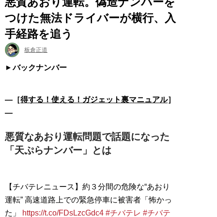
悪質あおり運転。偽造ナンバーを
つけた無法ドライバーが横行、入
手経路を追う
板倉正道
バックナンバー
―［
得する！使える！ガジェット裏マニュアル
］
―
悪質なあおり運転問題で話題になった
「天ぷらナンバー」とは
【チバテレニュース】約３分間の危険な“あおり
運転” 高速道路上での緊急停車に被害者「怖かっ
た」
https://t.co/FDsLzcGdc4
#チバテレ
#チバテ