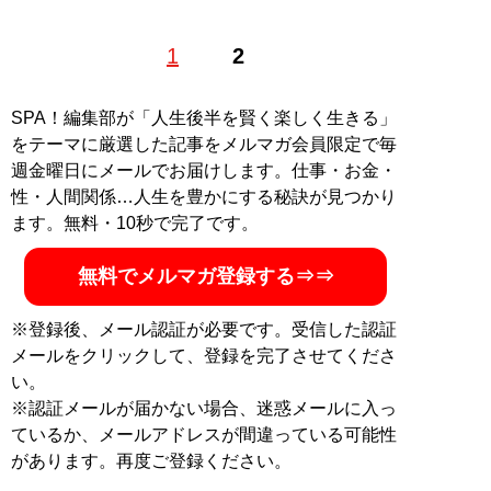
テクニカルライター。三才ブックスのマニア誌『ラジオ
1
2
ライフ』にてガジェットや分解記事を執筆。買ったら使
用前に分解するのがライフワーク
SPA！編集部が「人生後半を賢く楽しく生きる」
記事一覧へ
をテーマに厳選した記事をメルマガ会員限定で毎
週金曜日にメールでお届けします。仕事・お金・
性・人間関係…人生を豊かにする秘訣が見つかり
ます。無料・10秒で完了です。
無料でメルマガ登録する⇒⇒
※登録後、メール認証が必要です。受信した認証
メールをクリックして、登録を完了させてくださ
い。
※認証メールが届かない場合、迷惑メールに入っ
ているか、メールアドレスが間違っている可能性
があります。再度ご登録ください。