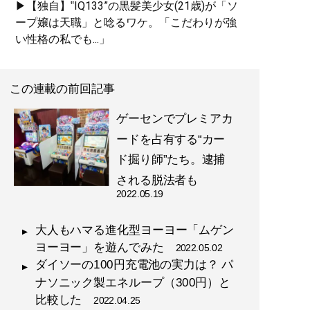
▶【独自】‟IQ133”の黒髪美少女(21歳)が「ソ
ープ嬢は天職」と唸るワケ。「こだわりが強
い性格の私でも...」
この連載の前回記事
ゲーセンでプレミアカ
ードを占有する“カー
ド掘り師”たち。逮捕
される脱法者も
2022.05.19
大人もハマる進化型ヨーヨー「ムゲン
ヨーヨー」を遊んでみた
2022.05.02
ダイソーの100円充電池の実力は？ パ
ナソニック製エネループ（300円）と
比較した
2022.04.25