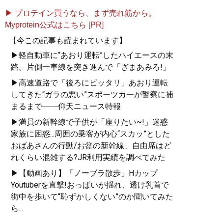
▶ プロテイン買うなら、まず売れ筋から。
Myprotein公式はこちら [PR]
【今この記事も読まれています】
▶軽自動車に“あおり運転”したハイエースの末
路。片側一車線を突き進んで「ざまあみろ!」
▶高速道路で「後ろにピッタリ」あおり運転
してきた“ガラの悪い”スポーツカーが警察に捕
まるまで――仰天ニュース特報
▶満員の新幹線で子供が「座りたい~!」迷惑
家族に困惑...周囲の乗客が内心“スカッ”とした
おばあさんの行動/お盆の新幹線、自由席はど
れくらい混雑する?JR利用実績を調べてみた
▶【動画あり】「ノーブラ散歩」Hカップ
Youtuberを直撃!おっぱいが揺れ、透け乳首で
街中を歩いて“恥ずかしくない”のか聞いてみた
ら...