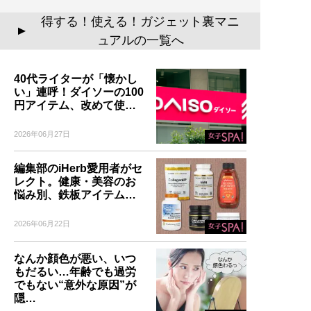
得する！使える！ガジェット裏マニ
▲
ュアルの一覧へ
40代ライターが「懐かし
い」連呼！ダイソーの100
円アイテム、改めて使…
2026年06月27日
編集部のiHerb愛用者がセ
レクト。健康・美容のお
悩み別、鉄板アイテム…
2026年06月22日
なんか顔色が悪い、いつ
もだるい…年齢でも過労
でもない“意外な原因”が
隠…