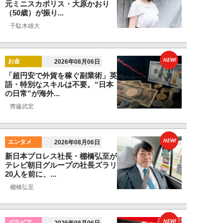
元ミニスカポリス・大原かおり
（50歳）が振り...
千駄木雄大
NEW!
お金
2026年08月06日
「超円安で外貨を稼ぐ副業術」英
語・特別なスキルは不要。“日本
の日常”が海外...
齊藤武宏
NEW!
エンタメ
2026年08月06日
新日本プロレス社長・棚橋弘至が
テレビ朝日グループの社長ズラリ
20人を前に、...
棚橋弘至
NEW!
グラビア
2026年08月06日