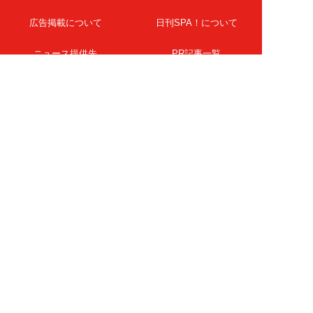
広告掲載について
日刊SPA！について
ニュース提供先
PR記事一覧
ライター・執筆者募集
プライバシーポリシー
Cookie使用について
著作権について
運営会社
記事使用について
お問い合わせ
よくある質問
扶桑社Webメディア
女子SPA！
天然生活
ESSE ONLINE