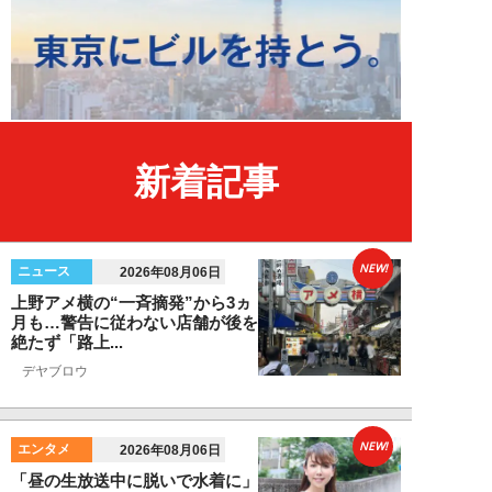
新着記事
NEW!
ニュース
2026年08月06日
上野アメ横の“一斉摘発”から3ヵ
月も…警告に従わない店舗が後を
絶たず「路上...
デヤブロウ
NEW!
エンタメ
2026年08月06日
「昼の生放送中に脱いで水着に」