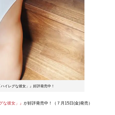
加「ハイレグな彼女」』好評発売中！
レグな彼女」』
が好評発売中！（７月15日(金)発売）