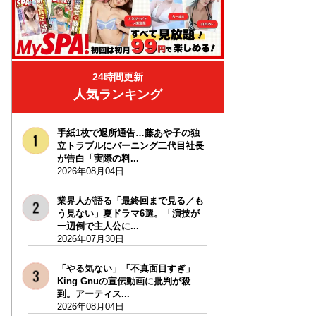
24時間更新
人気ランキング
手紙1枚で退所通告…藤あや子の独
立トラブルにバーニング二代目社長
が告白「実際の料...
2026年08月04日
業界人が語る「最終回まで見る／も
う見ない」夏ドラマ6選。「演技が
一辺倒で主人公に...
2026年07月30日
「やる気ない」「不真面目すぎ」
King Gnuの宣伝動画に批判が殺
到。アーティス...
2026年08月04日