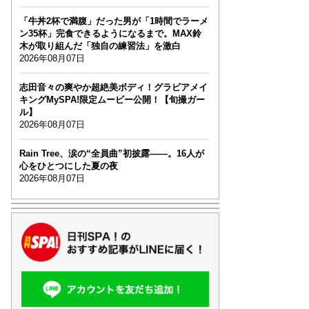
「牛丼2杯で満腹」だった男が「1時間でラーメ
ン35杯」完食できるようになるまで。MAX鈴
木が取り組んだ「独自の練習法」を激白
2026年08月07日
志田音々の爽やか超絶美ボディ！グラビアメイ
キングMySPA!限定ムービー公開！【旬撮ガー
ル】
2026年08月07日
Rain Tree、涙の“全員曲”初披露――。16人が
心をひとつにした夏の夜
2026年08月07日