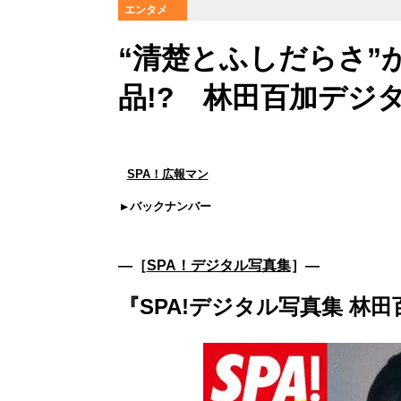
エンタメ
“清楚とふしだらさ”
品!? 林田百加デジ
SPA！広報マン
バックナンバー
―［
SPA！デジタル写真集
］―
『SPA!デジタル写真集 林