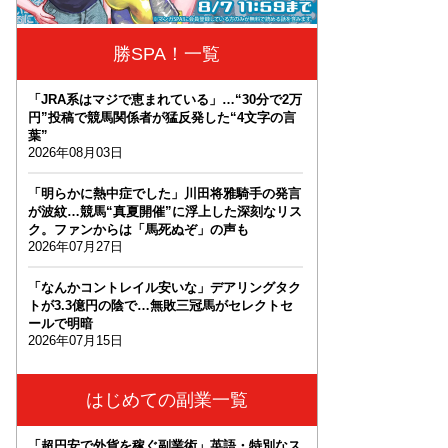
勝SPA！一覧
「JRA系はマジで恵まれている」…“30分で2万
円”投稿で競馬関係者が猛反発した“4文字の言
葉”
2026年08月03日
「明らかに熱中症でした」川田将雅騎手の発言
が波紋…競馬“真夏開催”に浮上した深刻なリス
ク。ファンからは「馬死ぬぞ」の声も
2026年07月27日
「なんかコントレイル安いな」デアリングタク
トが3.3億円の陰で…無敗三冠馬がセレクトセ
ールで明暗
2026年07月15日
はじめての副業一覧
「超円安で外貨を稼ぐ副業術」英語・特別なス