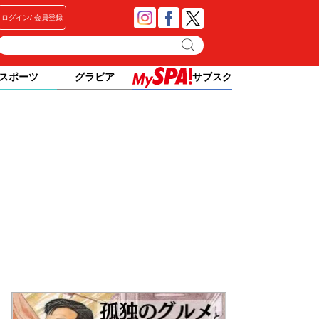
ログイン
会員登録
スポーツ
グラビア
サブスク