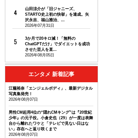
山田涼介が「旧ジャニーズ、
STARTO史上初の快挙」を達成。矢
沢永吉、福山雅治、...
2026年07月31日
3か月で20キロ減！「無料の
ChatGPTだけ」でダイエットを成功
させた芸人を直...
2026年08月05日
エンタメ 新着記事
江籠裕奈「エンジェルボディ」、最新デジタル
写真集発売！
2026年08月07日
男性CM起用4位の“隠れCMキング”は『20世紀
少年』の元子役。小倉史也（29）が一度は表舞
台から離れたワケと「テレビで見ない日はな
い」存在へと返り咲くまで
2026年08月07日