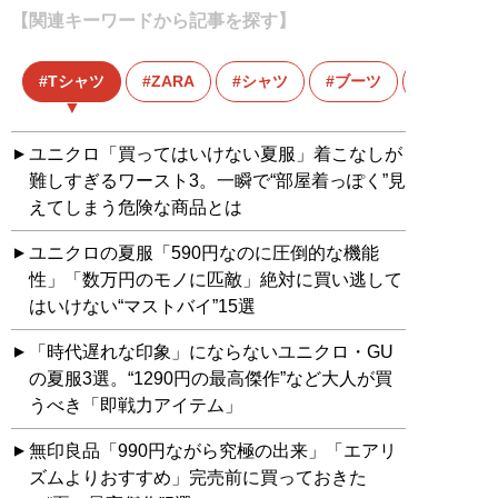
【関連キーワードから記事を探す】
Tシャツ
ZARA
シャツ
ブーツ
ファスト
ユニクロ「買ってはいけない夏服」着こなしが
難しすぎるワースト3。一瞬で“部屋着っぽく”見
えてしまう危険な商品とは
ユニクロの夏服「590円なのに圧倒的な機能
性」「数万円のモノに匹敵」絶対に買い逃して
はいけない“マストバイ”15選
「時代遅れな印象」にならないユニクロ・GU
の夏服3選。“1290円の最高傑作”など大人が買
うべき「即戦力アイテム」
無印良品「990円ながら究極の出来」「エアリ
ズムよりおすすめ」完売前に買っておきた