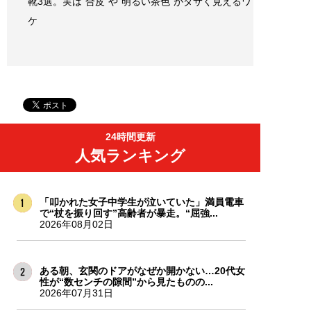
靴3選。実は“合皮”や“明るい茶色”がダサく見えるワ
ケ
24時間更新
人気ランキング
「叩かれた女子中学生が泣いていた」満員電車
で“杖を振り回す”高齢者が暴走。“屈強...
2026年08月02日
ある朝、玄関のドアがなぜか開かない…20代女
性が“数センチの隙間”から見たものの...
2026年07月31日