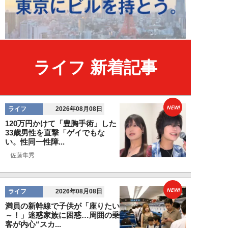
ライフ 新着記事
NEW!
ライフ
2026年08月08日
120万円かけて「豊胸手術」した
33歳男性を直撃「ゲイでもな
い。性同一性障...
佐藤隼秀
NEW!
ライフ
2026年08月08日
満員の新幹線で子供が「座りたい
～！」迷惑家族に困惑…周囲の乗
客が内心“スカ...