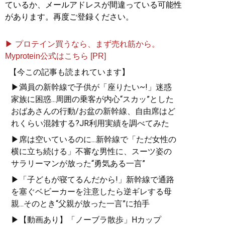
ているか、メールアドレスが間違っている可能性
があります。再度ご登録ください。
▶ プロテイン買うなら、まず売れ筋から。
Myprotein公式はこちら [PR]
【今この記事も読まれています】
▶満員の新幹線で子供が「座りたい~!」迷惑
家族に困惑...周囲の乗客が内心“スカッ”とした
おばあさんの行動/お盆の新幹線、自由席はど
れくらい混雑する?JR利用実績を調べてみた
▶席は空いているのに...新幹線で「ただ女性の
横に立ち続ける」不審な男性に、スーツ姿の
サラリーマンが放った“勇気ある一言”
▶「子どもが寝てるんだから!」新幹線で通路
を塞ぐベビーカーを注意したら逆ギレする母
親...そのとき“父親が放った一言”に拍手
▶【動画あり】「ノーブラ散歩」Hカップ