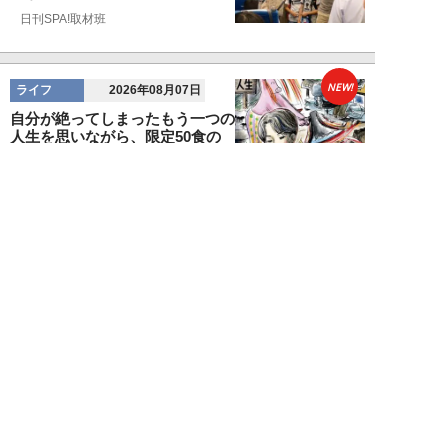
日刊SPA!取材班
NEW!
ライフ
2026年08月07日
自分が絶ってしまったもう一つの
人生を思いながら、限定50食の
ランチロース定...
カツセマサヒコ
NEW!
ライフ
2026年08月07日
『まだおじさんじゃない』現代中
年 惑いまくり小説【第十章・第
三話 堅山賢一...
鳥トマト
NEW!
ライフ
2026年08月07日
ラーメンを「年間800杯」を食す