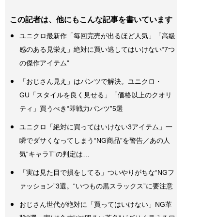
この記者は、他にもこんな記事を書いています
ユニクロ最新作「毎回完売が出るほど人気」「高級
感のある見栄え」絶対に買い逃してはいけない“7つ
の傑作アイテム”
「おじさん見え」はパンツで解決。ユニクロ・
GU「スタイルを良く見せる」「価格以上のクオリ
ティ」買うべき“即戦力パンツ”5選
ユニクロ「絶対に買ってはいけない3アイテム」一
瞬でダサくなってしまう“NG商品”を警告／あの人
気“キャラT”の判定は…
「実は見た目で損をしてる」ついやりがちな“NGフ
ァッション”3選。“いつもの黒スラックス”に要注意
おじさん世代が絶対に「買ってはいけない」NG革