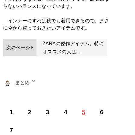
らないバランスになっています。
インナーにすれば秋でも着用できるので、まさ
に今から買っておきたいアイテムです。
ZARAの傑作アイテム、特に
次のページ
オススメの人は…
まとめ
株式会社RePLAY代表取締役。ブランドやセレクトショ
1
2
3
4
5
6
ップ、古着、ウェブメディアなどアパレルに関する多彩
な事業を運営。ユーチューブ「
まとめチャンネル
」など
でオシャレ初心者にもわかりやすいファッション情報を
7
配信中！