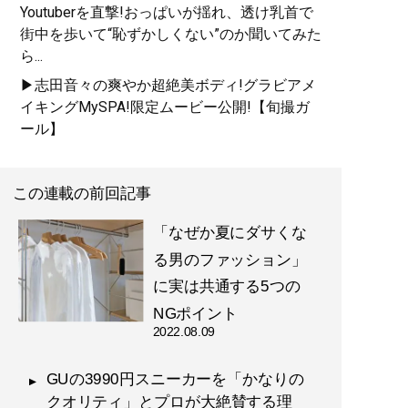
Youtuberを直撃!おっぱいが揺れ、透け乳首で
街中を歩いて“恥ずかしくない”のか聞いてみた
ら...
▶志田音々の爽やか超絶美ボディ!グラビアメ
イキングMySPA!限定ムービー公開!【旬撮ガ
ール】
この連載の前回記事
「なぜか夏にダサくな
る男のファッション」
に実は共通する5つの
NGポイント
2022.08.09
GUの3990円スニーカーを「かなりの
クオリティ」とプロが大絶賛する理