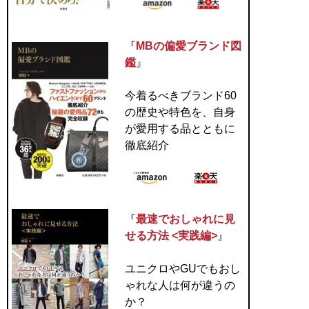
『
MBの偏愛ブランド図
鑑
』
今着るべきブランド60
の歴史や特色を、自身
が愛用する品とともに
徹底紹介
『
最速でおしゃれに見
せる方法 <実践編>
』
ユニクロやGUでもおし
ゃれな人は何が違うの
か？