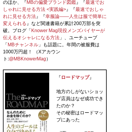
のほか、『
MBの偏愛ブランド図鑑
』『
最速でお
しゃれに見せる方法 <実践編>
』『
最速でおしゃ
れに見せる方法
』『
幸服論――人生は服で簡単に
変えられる
』など関連書籍が累計200万部を突
破。ブログ「
Knower Mag現役メンズバイヤーが
伝えるオシャレになる方法
」、ユーチューブ
「
MBチャンネル
」も話題に。年間の被服費は
1000万円超！ （Xアカウン
ト:
@MBKnowerMag
）
『
ロードマップ
』
地方のしがないショッ
プ店員はなぜ成功でき
たのか？
その秘密はロードマッ
プにあった