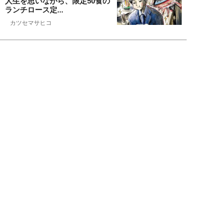
人生を思いながら、限定50食の
ランチロース定...
カツセマサヒコ
NEW!
ライフ
2026年08月07日
『まだおじさんじゃない』現代中
年 惑いまくり小説【第十章・第
三話 堅山賢一...
鳥トマト
NEW!
ライフ
2026年08月07日
ラーメンを「年間800杯」を食す
35歳男性を直撃。「9年で35キロ
増」も健...
Mr.tsubaking
NEW!
ライフ
2026年08月07日