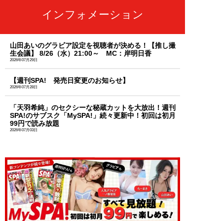
インフォメーション
山田あいのグラビア設定を視聴者が決める！【推し撮
生会議】 8/26（水）21:00～ MC：岸明日香
2026年07月29日
【週刊SPA! 発売日変更のお知らせ】
2026年07月28日
「天羽希純」のセクシーな秘蔵カットを大放出！週刊
SPA!のサブスク「MySPA!」続々更新中！初回は初月
99円で読み放題
2026年07月03日