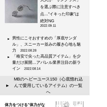
を選ぶ際に注意すべき
点…“イキった印象”は
絶対NG
2022.09.11
男性にこそおすすめの「厚底サンダ
ル」、スニーカー並みの履き心地も魅
力
2022.08.28
「格安で尖った高品質アイテム」を少
量だけ展開…アパレル業界注目の新ラ
イン
2022.08.14
MBのヘビーユース150（心底惚れ込
んで愛用しているアイテム）の一覧
▲
へ
体力をつける“体力がな