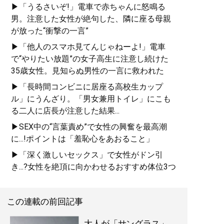
▶「うるさいぞ!」電車で赤ちゃんに怒鳴る
男。注意した女性が絶句した、隣に座る母親
が放った“衝撃の一言”
▶「他人のスマホ見てんじゃねーよ!」電車
で“やりたい放題”の女子高生に注意し続けた
35歳女性。見知らぬ男性の一言に救われた
▶「長時間コンビニに居座る高校生カップ
ル」にうんざり。「男女兼用トイレ」にこも
る二人に店長が注意した結果...
▶SEX中の“言葉責め”で女性の興奮を最高潮
に...!ポイントは「羞恥心をあおること」
▶「深く激しいセックス」で女性がドン引
き...?女性を絶頂に向かわせるおすすめ体位3つ
この連載の前回記事
大人が「サングラス」