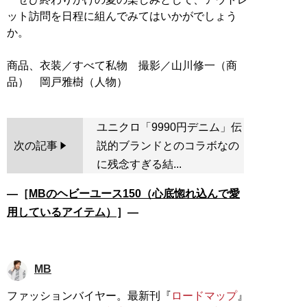
ット訪問を日程に組んでみてはいかがでしょう
か。
商品、衣装／すべて私物 撮影／山川修一（商
ユニクロ「9990円デニム」伝
次の記事
説的ブランドとのコラボなの
に残念すぎる結...
―［
MBのヘビーユース150（心底惚れ込んで愛
用しているアイテム）
］―
MB
ファッションバイヤー。最新刊『
ロードマップ
』