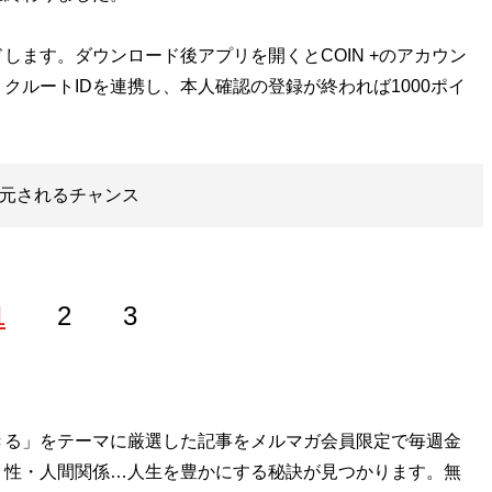
ます。ダウンロード後アプリを開くとCOIN +のアカウン
クルートIDを連携し、本人確認の登録が終われば1000ポイ
還元されるチャンス
1
2
3
学部卒。極度の節約好きで、ポイントやキャンペーン情報に精
きる」をテーマに厳選した記事をメルマガ会員限定で毎週金
・性・人間関係…人生を豊かにする秘訣が見つかります。無
金がなくても人生100倍楽しめる！
』。ブログ「
いの得ブロ