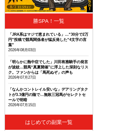
勝SPA！一覧
「JRA系はマジで恵まれている」…“30分で2万
円”投稿で競馬関係者が猛反発した“4文字の言
葉”
2026年08月03日
「明らかに熱中症でした」川田将雅騎手の発言
が波紋…競馬“真夏開催”に浮上した深刻なリス
ク。ファンからは「馬死ぬぞ」の声も
2026年07月27日
「なんかコントレイル安いな」デアリングタク
トが3.3億円の陰で…無敗三冠馬がセレクトセ
ールで明暗
2026年07月15日
はじめての副業一覧