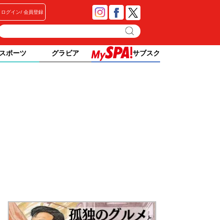
ログイン
会員登録
スポーツ
グラビア
サブスク