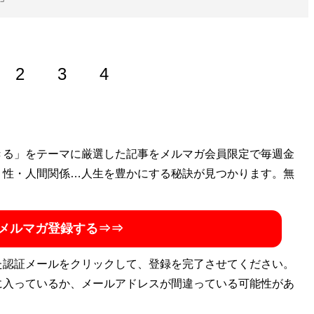
2
3
4
経て、現在はバックパッカー活動中のフリーライター。世界
きる」をテーマに厳選した記事をメルマガ会員限定で毎週金
組織「
・性・人間関係…人生を豊かにする秘訣が見つかります。無
海外書き人クラブ
」会員
メルマガ登録する⇒⇒
た認証メールをクリックして、登録を完了させてください。
に入っているか、メールアドレスが間違っている可能性があ