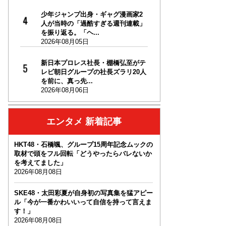
少年ジャンプ出身・ギャグ漫画家2
人が当時の「過酷すぎる週刊連載」
を振り返る。「ヘ...
2026年08月05日
新日本プロレス社長・棚橋弘至がテ
レビ朝日グループの社長ズラリ20人
を前に、真っ先...
2026年08月06日
エンタメ 新着記事
HKT48・石橋颯、グループ15周年記念ムックの
取材で頭をフル回転「どうやったらバレないか
を考えてました」
2026年08月08日
SKE48・太田彩夏が自身初の写真集を猛アピー
ル「今が一番かわいいって自信を持って言えま
す！」
2026年08月08日