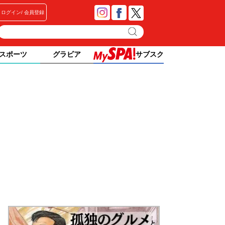
ログイン
会員登録
スポーツ
グラビア
サブスク