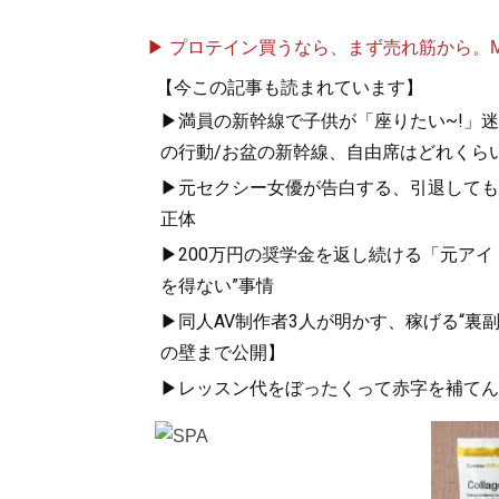
▶ プロテイン買うなら、まず売れ筋から。Mypr
【今この記事も読まれています】
▶満員の新幹線で子供が「座りたい~!」迷惑
の行動/お盆の新幹線、自由席はどれくらい
▶元セクシー女優が告白する、引退しても「
正体
▶200万円の奨学金を返し続ける「元ア
を得ない”事情
▶同人AV制作者3人が明かす、稼げる“裏
の壁まで公開】
▶レッスン代をぼったくって赤字を補てん