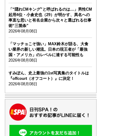
「“隠れCMキング”と呼ばれるのは…」男性CM
起用4位・小倉史也（29）が明かす、異名への
率直な思いと有名企業から次々と選ばれる仕事
術“三箇条”
2026年08月08日
「マッチョこそ強い」MAX鈴木が語る、大食
い業界の新しい潮流。日本の現王者が「最強
国・アメリカ」のレベルに達する可能性も
2026年08月08日
すみぽん、史上最強の1st写真集のタイトルは
『offcourt（オフコート）』に決定！
2026年08月08日