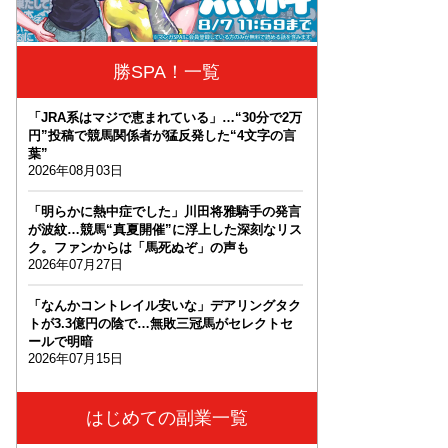
勝SPA！一覧
「JRA系はマジで恵まれている」…“30分で2万
円”投稿で競馬関係者が猛反発した“4文字の言
葉”
2026年08月03日
「明らかに熱中症でした」川田将雅騎手の発言
が波紋…競馬“真夏開催”に浮上した深刻なリス
ク。ファンからは「馬死ぬぞ」の声も
2026年07月27日
「なんかコントレイル安いな」デアリングタク
トが3.3億円の陰で…無敗三冠馬がセレクトセ
ールで明暗
2026年07月15日
はじめての副業一覧