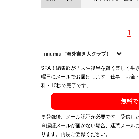
1
miumiu（海外書き人クラブ）
ベトナム7年、オーストリア2年の在住歴を
SPA！編集部が「人生後半を賢く楽しく生
100ヵ国以上の現地在住日本人ライターの
曜日にメールでお届けします。仕事・お金
料・10秒で完了です。
記事一覧へ
無料で
※登録後、メール認証が必要です。受信し
※認証メールが届かない場合、迷惑メール
ります。再度ご登録ください。