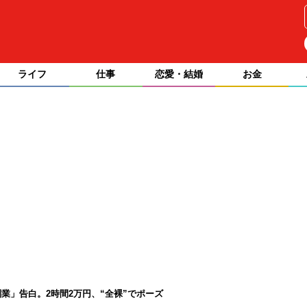
ライフ
仕事
恋愛・結婚
お金
業」告白。2時間2万円、“全裸”でポーズ