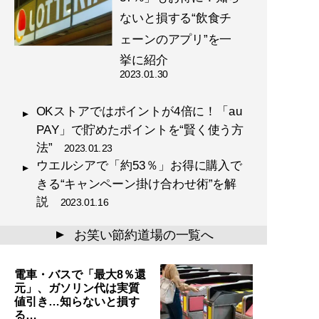
ないと損する“飲食チ
ェーンのアプリ”を一
挙に紹介
2023.01.30
OKストアではポイントが4倍に！「au
PAY」で貯めたポイントを“賢く使う方
法”
2023.01.23
ウエルシアで「約53％」お得に購入で
きる“キャンペーン掛け合わせ術”を解
説
2023.01.16
お笑い節約道場の一覧へ
▲
電車・バスで「最大8％還
元」、ガソリン代は実質
値引き…知らないと損す
る…