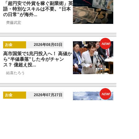
「超円安で外貨を稼ぐ副業術」英
語・特別なスキルは不要。“日本
の日常”が海外...
齊藤武宏
NEW!
お金
2026年08月03日
高市国策で1兆円投入へ！ 高値か
ら“半値暴落”した今がチャン
ス？ 億超え投...
結喜たろう
NEW!
お金
2026年07月27日
ドローンの次は“人型ロボット
株”か。億超え投資家が先回りす
る「隠れ防衛銘柄...
結喜たろう