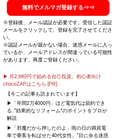
くても人生100倍楽しめ
無料でメルマガ登録する⇒⇒
る！
』
※登録後、メール認証が必要です。受信した認証
節約こそ最高のエンター
メールをクリックして、登録を完了させてくださ
テインメントだ！
い。
※認証メールが届かない場合、迷惑メールに入っ
ているか、メールアドレスが間違っている可能性
があります。再度ご登録ください。
記事一覧へ
▶ 月2,980円で始める自己投資。初心者向け
chocoZAPはこちら [PR]
【今この記事も読まれています】
▶「年間2万4000円」ほど電気代は節約でき
る...“効果的なリフォーム”のポイントをプロが
解説
▶「邪魔だから押したのよ」雨の日の満員電
車で乗客を転ばせた40代女性。“目に余る迷惑