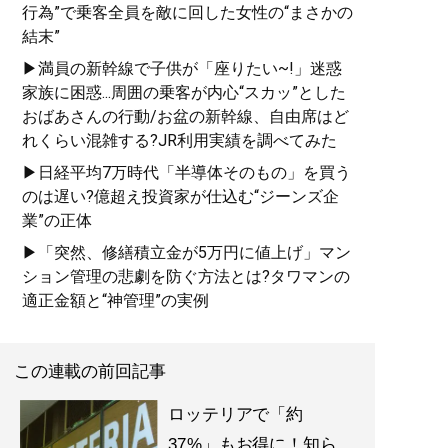
行為”で乗客全員を敵に回した女性の“まさかの
結末”
▶満員の新幹線で子供が「座りたい~!」迷惑
家族に困惑...周囲の乗客が内心“スカッ”とした
おばあさんの行動/お盆の新幹線、自由席はど
れくらい混雑する?JR利用実績を調べてみた
▶日経平均7万時代「半導体そのもの」を買う
のは遅い?億超え投資家が仕込む“ジーンズ企
業”の正体
▶「突然、修繕積立金が5万円に値上げ」マン
ション管理の悲劇を防ぐ方法とは?タワマンの
適正金額と“神管理”の実例
この連載の前回記事
ロッテリアで「約
37%」もお得に！知ら