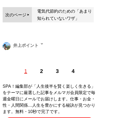
電気代節約のための「あまり
次のページ
知られていないワザ」
井上ポイント
1983年、東京都生まれ。早稲田大学教育学部卒。極度の
1
2
3
4
節約好きで、ポイントやキャンペーン情報に精通するお
笑い芸人。著書に『
お得生活！ お金がなくても人生100
倍楽しめる！
』。ブログ「
いの得ブログ
」、ユーチュー
SPA！編集部が「人生後半を賢く楽しく生きる」
ブ「
いの得ちゃんねる
」にて日々、お得情報を配信中
をテーマに厳選した記事をメルマガ会員限定で毎
（Twitterアカウント:
@InoueJuniti
）
週金曜日にメールでお届けします。仕事・お金・
性・人間関係…人生を豊かにする秘訣が見つかり
ます。無料・10秒で完了です。
『
お得生活！ お金がな