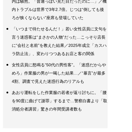
内は騒然。「普通っぽい見た目だったのに…」／機
内トラブルは世界で3年2.7倍。じつは“倒しても後
ろが狭くならない”座席も登場していた
「いつまで待たせるんだ！」若い女性店員に文句を
言う迷惑客は“まさかの人物”だった…こっそり店長
に“会社と名前”を教えた結果／2025年成立「カスハ
ラ防止法」、変わりつつあるお店と客の関係
女性店員に怒鳴る“50代の男性客”。「迷惑だからや
めろ」作業服の男が一喝した結果…／“暴言”が最多
4割、調査で見えた迷惑行為のリアルも
あおり運転をした作業服の若者が返り討ちに。「腰
を90度に曲げて謝罪」するまで…警察白書より「取
消処分者講習」驚きの年間受講者数も