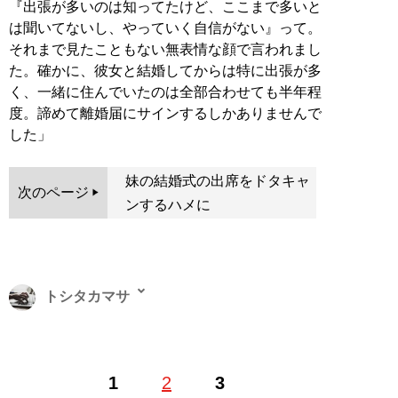
『出張が多いのは知ってたけど、ここまで多いと
は聞いてないし、やっていく自信がない』って。
それまで見たこともない無表情な顔で言われまし
た。確かに、彼女と結婚してからは特に出張が多
く、一緒に住んでいたのは全部合わせても半年程
度。諦めて離婚届にサインするしかありませんで
した」
妹の結婚式の出席をドタキャ
次のページ
ンするハメに
トシタカマサ
ビジネスや旅行、サブカルなど幅広いジャンルを扱うフ
1
2
3
リーライター。リサーチャーとしても活動しており、大