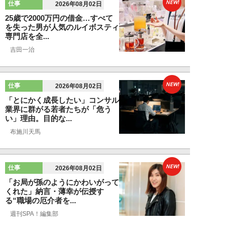
NEW!
仕事
2026年08月02日
25歳で2000万円の借金…すべて
を失った男が人気のルイボスティ
専門店を全...
吉田一治
NEW!
仕事
2026年08月02日
「とにかく成長したい」コンサル
業界に群がる若者たちが「危う
い」理由。目的な...
布施川天馬
NEW!
仕事
2026年08月02日
「お局が孫のようにかわいがって
くれた」納言・薄幸が伝授す
る“職場の厄介者を...
週刊SPA！編集部