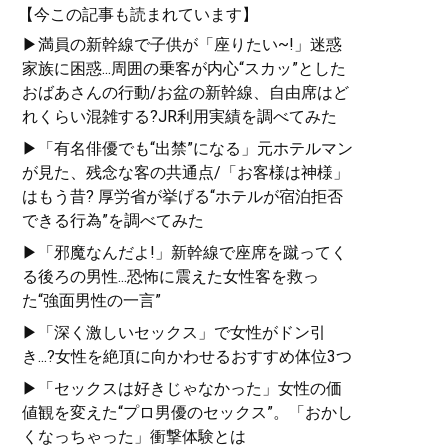
【今この記事も読まれています】
▶満員の新幹線で子供が「座りたい~!」迷惑
家族に困惑...周囲の乗客が内心“スカッ”とした
おばあさんの行動/お盆の新幹線、自由席はど
れくらい混雑する?JR利用実績を調べてみた
▶「有名俳優でも“出禁”になる」元ホテルマン
が見た、残念な客の共通点/「お客様は神様」
はもう昔? 厚労省が挙げる“ホテルが宿泊拒否
できる行為”を調べてみた
▶「邪魔なんだよ!」新幹線で座席を蹴ってく
る後ろの男性...恐怖に震えた女性客を救っ
た“強面男性の一言”
▶「深く激しいセックス」で女性がドン引
き...?女性を絶頂に向かわせるおすすめ体位3つ
▶「セックスは好きじゃなかった」女性の価
値観を変えた“プロ男優のセックス”。「おかし
くなっちゃった」衝撃体験とは