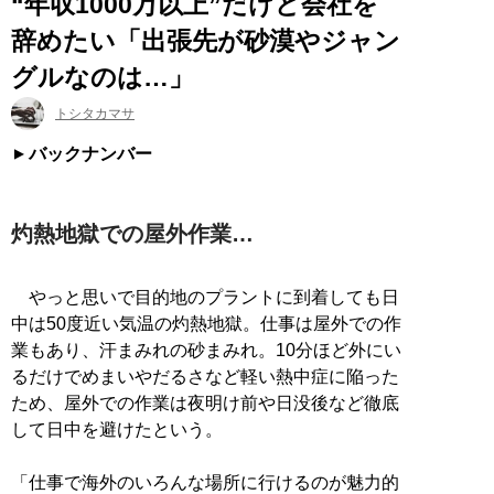
“年収1000万以上”だけど会社を
辞めたい「出張先が砂漠やジャン
グルなのは…」
トシタカマサ
バックナンバー
灼熱地獄での屋外作業…
やっと思いで目的地のプラントに到着しても日
中は50度近い気温の灼熱地獄。仕事は屋外での作
業もあり、汗まみれの砂まみれ。10分ほど外にい
るだけでめまいやだるさなど軽い熱中症に陥った
ため、屋外での作業は夜明け前や日没後など徹底
して日中を避けたという。
「仕事で海外のいろんな場所に行けるのが魅力的