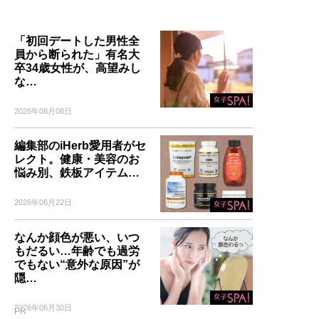
「初回デートした男性全
員から断られた」有名大
卒34歳女性が、高望みし
な…
2026年08月08日
編集部のiHerb愛用者がセ
レクト。健康・美容のお
悩み別、鉄板アイテム…
2026年06月22日
なんか顔色が悪い、いつ
もだるい…年齢でも過労
でもない“意外な原因”が
隠…
2026年06月30日
PR