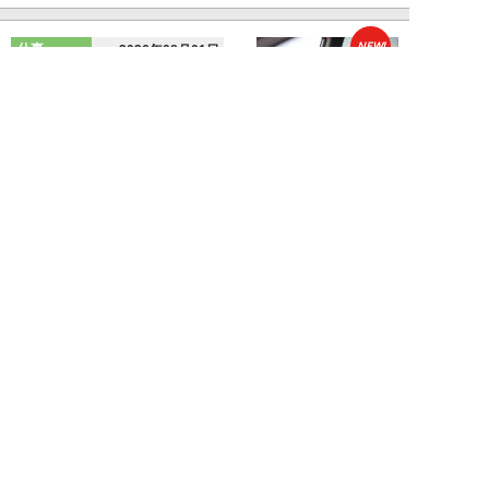
NEW!
仕事
2026年08月01日
「あの人がいるだけで精神的にな
ぜか削られる…」職場の“毒社
員”は追い出して...
週刊SPA！編集部
NEW!
仕事
2026年07月31日
「なぜ私が尻ぬぐいで疲弊しなき
ゃいけないのか…」職場を荒らす
5タイプの“毒...
週刊SPA！編集部
新着記事をもっと見る