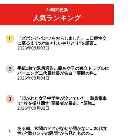
24時間更新
人気ランキング
「ズボンとパンツをおろしました」…口腔性交
に至るまでの“生々しいやりとり”を証言...
2026年08月03日
手紙1枚で退所通告…藤あや子の独立トラブルに
バーニング二代目社長が告白「実際の料...
2026年08月04日
「叩かれた女子中学生が泣いていた」満員電車
で“杖を振り回す”高齢者が暴走。“屈強...
2026年08月02日
ある朝、玄関のドアがなぜか開かない…20代女
性が“数センチの隙間”から見たものの...