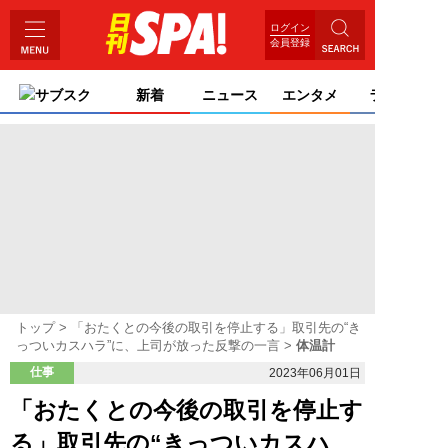
ログイン
会員登録
サブスク
新着
ニュース
エンタメ
ライフ
トップ
「おたくとの今後の取引を停止する」取引先の“き
っついカスハラ”に、上司が放った反撃の一言
体温計
仕事
2023年06月01日
「おたくとの今後の取引を停止す
る」取引先の“きっついカスハ