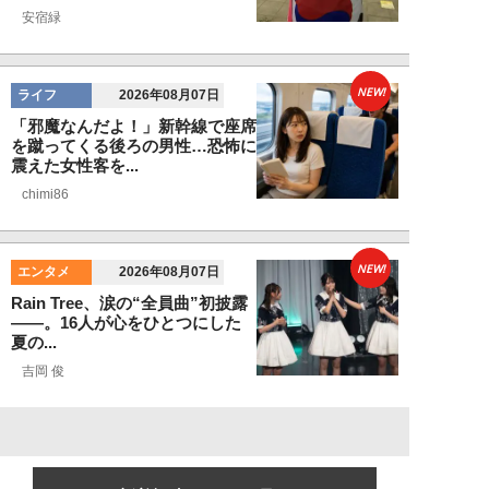
安宿緑
NEW!
ライフ
2026年08月07日
「邪魔なんだよ！」新幹線で座席
を蹴ってくる後ろの男性…恐怖に
震えた女性客を...
chimi86
NEW!
エンタメ
2026年08月07日
Rain Tree、涙の“全員曲”初披露
――。16人が心をひとつにした
夏の...
吉岡 俊