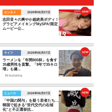
NEW!
エンタメ
2026年08月07日
志田音々の爽やか超絶美ボディ！
グラビアメイキングMySPA!限定
ムービー公...
NEW!
ライフ
2026年08月07日
ラーメンを「年間800杯」を食す
35歳男性を直撃。「9年で35キロ
増」も健...
Mr.tsubaking
NEW!
ニュース
2026年08月07日
「中国の関与」を疑う若者たち…
韓国で起きる“世代交代の右傾
化”と不正選挙抗...