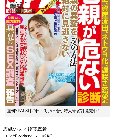
週刊SPA! 8月29日・9月5日合併特大号 好評発売中！
表紙の人／後藤真希
［老親が危ない］診断