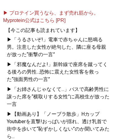
▶ プロテイン買うなら、まず売れ筋から。
Myprotein公式はこちら [PR]
【今この記事も読まれています】
▶「うるさいぞ!」電車で赤ちゃんに怒鳴る
男。注意した女性が絶句した、隣に座る母親
が放った“衝撃の一言”
▶「邪魔なんだよ!」新幹線で座席を蹴ってく
る後ろの男性...恐怖に震えた女性客を救っ
た“強面男性の一言”
▶「お姉さんじゃなくて...」バスで高齢男性に
譲った席を“横取りする女性”に高校生が放った
一言
▶【動画あり】「ノーブラ散歩」Hカップ
Youtuberを直撃!おっぱいが揺れ、透け乳首で
街中を歩いて“恥ずかしくない”のか聞いてみた
ら...