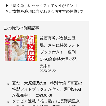
▶「深く激しいセックス」で女性がドン引
き...?女性を絶頂に向かわせるおすすめ体位3つ
この特集の前回記事
後藤真希が表紙に登
場、さらに特製フォト
ブック付き！ 週刊
SPA!合併特大号が発
売中!!
2023.08.22
夏だ、大原優乃だ!! 特別付録『真夏の
特製フォトブック』が付く、週刊SPA!
が発売中！
2023.08.08
グラビア連載「推し撮」に長澤茉里奈