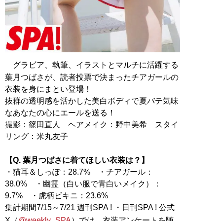
グラビア、執筆、イラストとマルチに活躍する
葉月つばさが、読者投票で決まったチアガールの
衣装を身にまとい登場！
抜群の透明感を活かした美白ボディで夏バテ気味
なあなたの心にエールを送る！
撮影：篠田直人 ヘアメイク：野中美希 スタイ
リング：米丸友子
【Q. 葉月つばさに着てほしい衣装は？】
・猫耳＆しっぽ：28.7% ・チアガール：
38.0% ・幽霊（白い服で青白いメイク）：
9.7% ・虎柄ビキニ：23.6%
集計期間7/15～7/21 週刊SPA ! ・日刊SPA ! 公式
X（
@weekly_SPA
）では、衣装アンケートを随