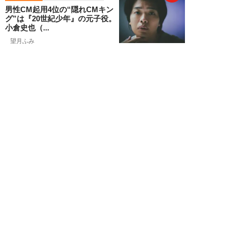
男性CM起用4位の“隠れCMキン
グ”は『20世紀少年』の元子役。
小倉史也（...
望月ふみ
NEW!
エンタメ
2026年08月07日
「牛丼2杯で満腹」だった男が
「1時間でラーメン35杯」完食で
きるようになる...
寺西ジャジューカ
NEW!
エンタメ
2026年08月07日
志田音々の爽やか超絶美ボディ！
グラビアメイキングMySPA!限定
ムービー公...