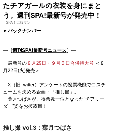
たチアガールの衣装を身にまと
う。週刊SPA!最新号が発売中！
SPA！広報マン
バックナンバー
―［
週刊SPA!最新号ニュース
］―
最新号の
８月29日・９月５日合併特大号
＜８
月22日(火)発売＞
X（旧Twitter）アンケートの投票機能でコスチ
ュームを決める企画・「推し撮」。
葉月つばさが、得票数一位となった“チアリー
ダー”姿をお披露目！
推し撮 vol.3：葉月つばさ