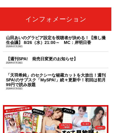
インフォメーション
山田あいのグラビア設定を視聴者が決める！【推し撮
生会議】 8/26（水）21:00～ MC：岸明日香
2026年07月29日
【週刊SPA! 発売日変更のお知らせ】
2026年07月28日
「天羽希純」のセクシーな秘蔵カットを大放出！週刊
SPA!のサブスク「MySPA!」続々更新中！初回は初月
99円で読み放題
2026年07月03日