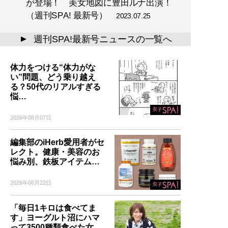
が登場！ 美女地図に豊田ルナ出演！
（週刊SPA! 最新号）
2023.07.25
週刊SPA!最新号ニュースの一覧へ
▲
体力をつける“体力がな
い”問題、どう乗り越え
る？50代のリアルすぎる
悩…
2026年08月07日
編集部のiHerb愛用者がセ
レクト。健康・美容のお
悩み別、鉄板アイテム…
2026年06月22日
「毎日1キロは食べてま
す」ヨーグルト沼にハマ
って3500種類食べた女