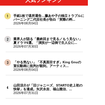
人気ランキング
手紙1枚で退所通告…藤あや子の独立トラブルに
バーニング二代目社長が告白「実際の料...
2026年08月04日
業界人が語る「最終回まで見る／もう見ない」
夏ドラマ6選。「演技が一辺倒で主人公に...
2026年07月30日
「やる気ない」「不真面目すぎ」King Gnuの
宣伝動画に批判が殺到。アーティス...
2026年08月04日
山田涼介が「旧ジャニーズ、STARTO史上初の
快挙」を達成。矢沢永吉、福山雅治、...
2026年07月31日