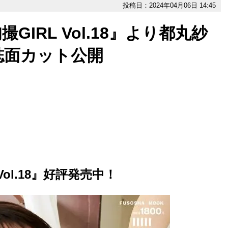
投稿日：2024年04月06日 14:45
IRL Vol.18』より都丸紗
誌面カット公開
ol.18』好評発売中！