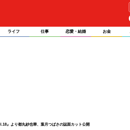
ライフ
仕事
恋愛・結婚
お金
Vol.18』より都丸紗也華、葉月つばさの誌面カット公開