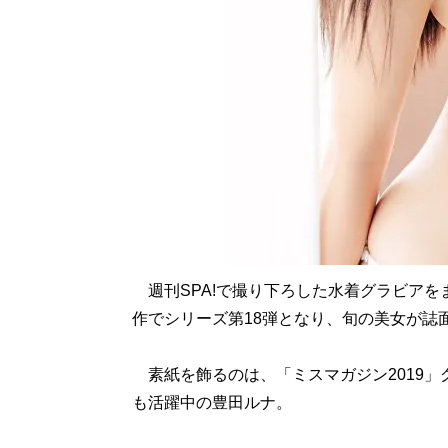
週刊SPA!で撮り下ろした水着グラビアをまと
作でシリーズ第18弾となり、旬の美女が誌
素紙を飾るのは、「ミスマガジン2019」
も活躍中の豊田ルナ。