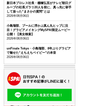
新日本プロレス社長・棚橋弘至がテレビ朝日グ
ループの社長ズラリ20人を前に、真っ先に挙手
して放った“まさかの質問”とは
2026年08月06日
小島瑠那、プールに浮かぶ真ん丸ヒップに注
目！グラビアメイキングMySPA!限定ムービー
公開！【美女検索】
2026年08月06日
unFinale Tokyo・小島瑠那、8年ぶりグラビア
で魅せた“えちえちベイビー”の本音
2026年08月06日