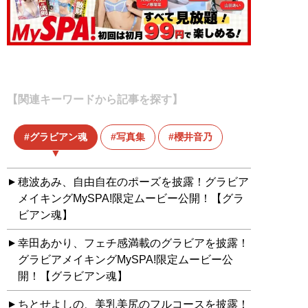
【関連キーワードから記事を探す】
グラビアン魂
写真集
櫻井音乃
穂波あみ、自由自在のポーズを披露！グラビア
メイキングMySPA!限定ムービー公開！【グラ
ビアン魂】
幸田あかり、フェチ感満載のグラビアを披露！
グラビアメイキングMySPA!限定ムービー公
開！【グラビアン魂】
ちとせよしの、美乳美尻のフルコースを披露！