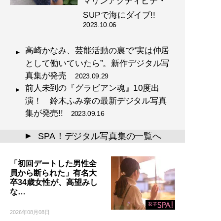
マリンアクティビテ・
SUPで海にダイブ!!
2023.10.06
高崎かなみ、芸能活動の裏で“実は仲居
として働いていたら”。新作デジタル写
真集が発売
2023.09.29
前人未到の『グラビアン魂』10度出
演！ 鈴木ふみ奈の最新デジタル写真
集が発売!!
2023.09.16
SPA！デジタル写真集の一覧へ
▲
「初回デートした男性全
員から断られた」有名大
卒34歳女性が、高望みし
な…
2026年08月08日