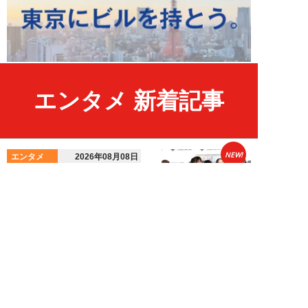
エンタメ 新着記事
NEW!
エンタメ
2026年08月08日
HKT48・石橋颯、グループ15周
年記念ムックの取材で頭をフル回
転「どうや...
須田紫苑
NEW!
エンタメ
2026年08月08日
SKE48・太田彩夏が自身初の写
真集を猛アピール「今が一番かわ