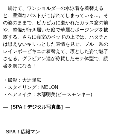
続けて、ワンショルダーの水泳着を着替える
と、豊満なバストがこぼれてしまっている…。そ
の姿のままで、ピカピカに磨かれたガラス窓の前
や、整備が行き届いた庭で華麗なポージングを披
露する。さらに寝室のベッドの上では、ハタチと
は思えないキリっとした表情を見せ、ブルー系の
レインボービキニに着替えて、凛とした姿で魅了
させる。グラビアン達が称賛したモテ体型で、読
者を虜になる！
・撮影：大辻隆広
・スタイリング：MELON
―［
SPA！デジタル写真集
］―
SPA！広報マン