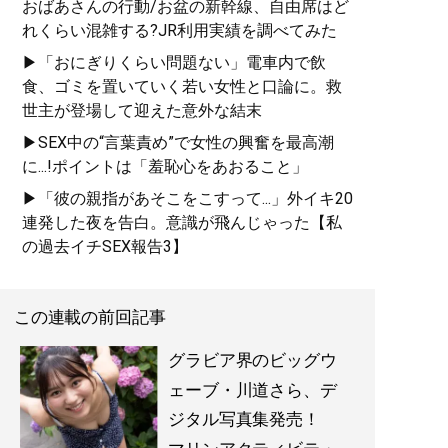
おばあさんの行動/お盆の新幹線、自由席はど
れくらい混雑する?JR利用実績を調べてみた
▶「おにぎりくらい問題ない」電車内で飲
食、ゴミを置いていく若い女性と口論に。救
世主が登場して迎えた意外な結末
▶SEX中の“言葉責め”で女性の興奮を最高潮
に...!ポイントは「羞恥心をあおること」
▶「彼の親指があそこをこすって...」外イキ20
連発した夜を告白。意識が飛んじゃった【私
の過去イチSEX報告3】
この連載の前回記事
グラビア界のビッグウ
ェーブ・川道さら、デ
ジタル写真集発売！