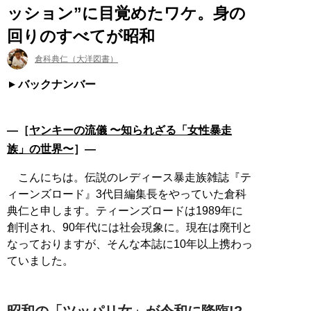
ッション”に目覚めたワケ。身の
回りのすべてが昭和
倉科典仁（大洋図書）
バックナンバー
―［
ヤンキーの流儀 〜知られざる「女性暴走
族」の世界〜
］―
こんにちは。伝説のレディース暴走族雑誌『テ
ィーンズロード』3代目編集長をやっていた倉科
典仁と申します。ティーンズロードは1989年に
創刊され、90年代には社会現象に。現在は廃刊と
なっておりますが、そんな本誌に10年以上携わっ
ていました。
昭和の「ツッパリ女」が令和に降臨!?