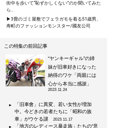
街中を歩いて“恥ずかしくない”のか聞いてみた
ら...
▶3畳のゴミ屋敷でフェラガモを着る51歳男、
寿町のファッションモンスター/國友公司
この特集の前回記事
“ヤンキーギャル”の姉
妹が旧車好きになった
納得のワケ「両親には
心から本当に感謝」
2023.11.24
「旧車會」に異変、若い女性が増加
中。今どきの若者たちに「昭和の族
車」がウケる謎
2023.11.17
「地方のレディース暴走族」たちの“意