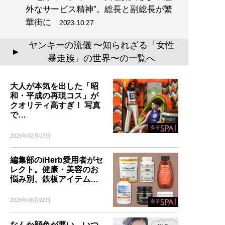
外なサービス精神”。総長と副総長が繁
華街に
2023.10.27
ヤンキーの流儀 〜知られざる「女性
▲
暴走族」の世界〜の一覧へ
大人が本気を出した「昭
和・平成の再現コス」が
クオリティ高すぎ！ 写真
で…
2026年02月07日
編集部のiHerb愛用者がセ
レクト。健康・美容のお
悩み別、鉄板アイテム…
2026年06月22日
なんか顔色が悪い、いつ