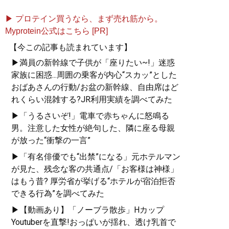
▶ プロテイン買うなら、まず売れ筋から。
Myprotein公式はこちら [PR]
【今この記事も読まれています】
▶満員の新幹線で子供が「座りたい~!」迷惑
家族に困惑...周囲の乗客が内心“スカッ”とした
おばあさんの行動/お盆の新幹線、自由席はど
れくらい混雑する?JR利用実績を調べてみた
▶「うるさいぞ!」電車で赤ちゃんに怒鳴る
男。注意した女性が絶句した、隣に座る母親
が放った“衝撃の一言”
▶「有名俳優でも“出禁”になる」元ホテルマン
が見た、残念な客の共通点/「お客様は神様」
はもう昔? 厚労省が挙げる“ホテルが宿泊拒否
できる行為”を調べてみた
▶【動画あり】「ノーブラ散歩」Hカップ
Youtuberを直撃!おっぱいが揺れ、透け乳首で