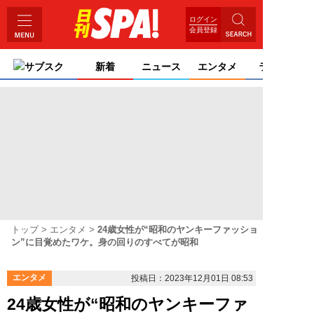
ログイン
会員登録
サブスク
新着
ニュース
エンタメ
ライフ
トップ
エンタメ
24歳女性が“昭和のヤンキーファッショ
ン”に目覚めたワケ。身の回りのすべてが昭和
エンタメ
投稿日：2023年12月01日 08:53
24歳女性が“昭和のヤンキーファ