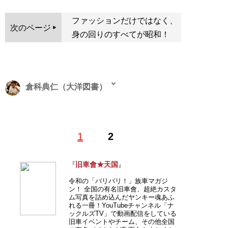
ファッションだけではなく、
次のページ
身の回りのすべてが昭和！
倉科典仁（大洋図書）
伝説のレディース暴走族雑誌『ティーンズロード』をは
1
2
じめ、改造車だけを扱うクルマ雑誌『VIP club』や特攻
服カタログ『BAMBO』、渋谷系ファッション雑誌
『MEN’S KNUCKLE』など、数々の不良系雑誌の編集長
旧車會★天国
『
』
を務めて社会現象を起こす。現在は、大洋図書発行の実
令和の「バリバリ！」族車マガジ
話誌『実話ナックルズ』のYouTubeチャンネル「
ナック
ン！ 全国の有名旧車會、超絶カスタ
ルズTV
」や、ギャル男雑誌『men’s egg』をWebで復活
ム写真を詰め込んだヤンキー魂あふ
れる一冊！YouTubeチャンネル「ナ
させたYouTubeチャンネル「
men’s egg 公式
」のプロデ
ックルズTV」で動画配信をしている
ューサーとして活躍中。
旧車イベントやチーム、その他全国