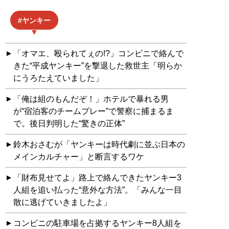
ヤンキー
「オマエ、殴られてぇの!?」コンビニで絡んで
きた“平成ヤンキー”を撃退した救世主「明らか
にうろたえていました」
「俺は組のもんだぞ！」ホテルで暴れる男
が“宿泊客のチームプレー”で警察に捕まるま
で。後日判明した“驚きの正体”
鈴木おさむが「ヤンキーは時代劇に並ぶ日本の
メインカルチャー」と断言するワケ
「財布見せてよ」路上で絡んできたヤンキー3
人組を追い払った“意外な方法”。「みんな一目
散に逃げていきましたよ」
コンビニの駐車場を占拠するヤンキー8人組を