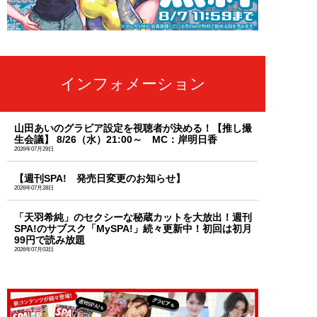
インフォメーション
山田あいのグラビア設定を視聴者が決める！【推し撮
生会議】 8/26（水）21:00～ MC：岸明日香
2026年07月29日
【週刊SPA! 発売日変更のお知らせ】
2026年07月28日
「天羽希純」のセクシーな秘蔵カットを大放出！週刊
SPA!のサブスク「MySPA!」続々更新中！初回は初月
99円で読み放題
2026年07月03日