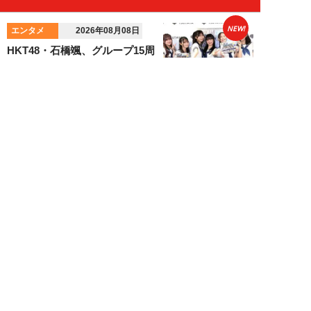
NEW!
エンタメ
2026年08月08日
HKT48・石橋颯、グループ15周
年記念ムックの取材で頭をフル回
転「どうや...
須田紫苑
NEW!
エンタメ
2026年08月08日
SKE48・太田彩夏が自身初の写
真集を猛アピール「今が一番かわ
いいって自信...
NEW!
エンタメ
2026年08月08日
「“隠れCMキング”と呼ばれるの
は…」男性CM起用4位・小倉史
也（29）が...