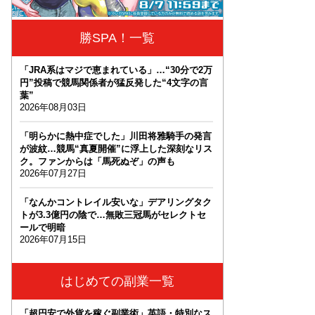
勝SPA！一覧
「JRA系はマジで恵まれている」…“30分で2万
円”投稿で競馬関係者が猛反発した“4文字の言
葉”
2026年08月03日
「明らかに熱中症でした」川田将雅騎手の発言
が波紋…競馬“真夏開催”に浮上した深刻なリス
ク。ファンからは「馬死ぬぞ」の声も
2026年07月27日
「なんかコントレイル安いな」デアリングタク
トが3.3億円の陰で…無敗三冠馬がセレクトセ
ールで明暗
2026年07月15日
はじめての副業一覧
「超円安で外貨を稼ぐ副業術」英語・特別なス