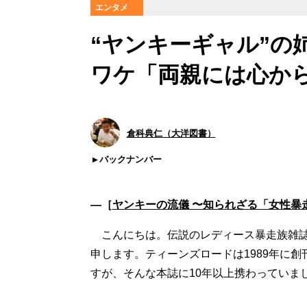
エンタメ
“ヤンキーギャル”の
ワケ「両親には心か
倉科典仁（大洋図書）
バックナンバー
―［
ヤンキーの流儀 〜知られざる「女性暴
こんにちは。伝説のレディース暴走族雑誌
申します。ティーンズロードは1989年に
すが、そんな本誌に10年以上携わっていま