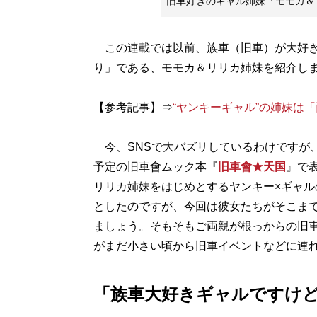
旧車好きのギャル姉妹「モモカ＆
この連載では以前、族車（旧車）が大好き
り」である、モモカ＆リリカ姉妹を紹介し
【参考記事】⇒
“ヤンキーギャル”の姉妹は
今、SNSで大バズリしているわけですが、
予定の旧車會ムック本『
旧車會★天国
』で
リリカ姉妹をはじめとするヤンキー×ギャ
としたのですが、今回は彼女たちがそこま
ましょう。そもそもご両親が根っからの旧
がまだ小さい頃から旧車イベントなどに連
「族車大好きギャルですけ