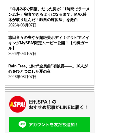
「牛丼2杯で満腹」だった男が「1時間でラーメ
ン35杯」完食できるようになるまで。MAX鈴
木が取り組んだ「独自の練習法」を激白
2026年08月07日
志田音々の爽やか超絶美ボディ！グラビアメイ
キングMySPA!限定ムービー公開！【旬撮ガー
ル】
2026年08月07日
Rain Tree、涙の“全員曲”初披露――。16人が
心をひとつにした夏の夜
2026年08月07日