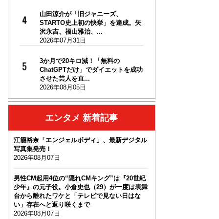
山田涼介が「旧ジャニーズ、
STARTO史上初の快挙」を達成。矢
沢永吉、福山雅治、...
2026年07月31日
3か月で20キロ減！「無料の
ChatGPTだけ」でダイエットを成功
させた芸人を直...
2026年08月05日
エンタメ 新着記事
江籠裕奈「エンジェルボディ」、最新デジタル
写真集発売！
2026年08月07日
男性CM起用4位の“隠れCMキング”は『20世紀
少年』の元子役。小倉史也（29）が一度は表舞
台から離れたワケと「テレビで見ない日はな
い」存在へと返り咲くまで
2026年08月07日