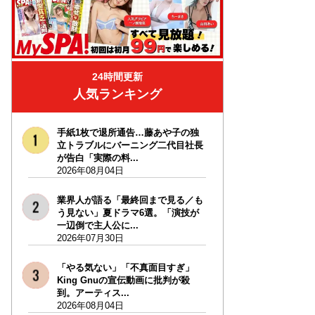
24時間更新
人気ランキング
手紙1枚で退所通告…藤あや子の独
立トラブルにバーニング二代目社長
が告白「実際の料...
2026年08月04日
業界人が語る「最終回まで見る／も
う見ない」夏ドラマ6選。「演技が
一辺倒で主人公に...
2026年07月30日
「やる気ない」「不真面目すぎ」
King Gnuの宣伝動画に批判が殺
到。アーティス...
2026年08月04日