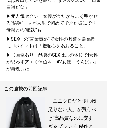
にはみ出した足を襲った“まさかの結末”「自業
自得だな」
▶元人気セクシー女優が今だからこそ明かせ
『
最速でおしゃれに見せる
る“秘話”「夫が人生で初めてできた彼氏です」
方法 <実践編>
』
母親との“確執”も
▶SEX中の“言葉責め”で女性の興奮を最高潮
ユニクロやGUでもおしゃれ
に...!ポイントは「羞恥心をあおること」
な人は何が違うのか？
▶【画像あり】酷暑のSEXはこの体位で!女性
が思わずアエぐ体位を、AV女優「うんぱい」
が再現した
この連載の前回記事
「ユニクロだと少し物
足りない人」が買うべ
『
幸服論――人生は服で簡単
き“高品質なのに安す
に変えられる
』
ぎるブランド”傑作ア