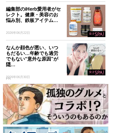
編集部のiHerb愛用者がセ
記事一覧へ
レクト。健康・美容のお
悩み別、鉄板アイテム…
2026年06月22日
なんか顔色が悪い、いつ
もだるい…年齢でも過労
でもない“意外な原因”が
隠…
2026年06月30日
PR