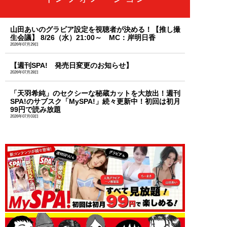
山田あいのグラビア設定を視聴者が決める！【推し撮
生会議】 8/26（水）21:00～ MC：岸明日香
2026年07月29日
【週刊SPA! 発売日変更のお知らせ】
2026年07月28日
「天羽希純」のセクシーな秘蔵カットを大放出！週刊
SPA!のサブスク「MySPA!」続々更新中！初回は初月
99円で読み放題
2026年07月03日