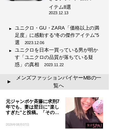
自信は服で簡単につくること
イテム8選
ができる!
2023.12.13
ユニクロ・GU・ZARA「価格以上の満
足度」に感動する“冬の傑作アイテム”5
選
2023.12.06
ユニクロを日本一買っている男が明か
『
最速でおしゃれに見せる
す「ユニクロの品質が落ちている疑
方法 【電子限定特典付き】
惑」の真相
2023.11.22
』
メンズファッションバイヤーMBの一
誰も言葉にできなかった
▲
覧へ
「男のおしゃれ」の決定
版。電子版特典として、MB
のコーディネート・80スタ
元ジャンポケ斉藤に求刑7
年でも、妻は翌日に“楽し
イルを追加収録！
すぎた“と投稿。「その…
2026年08月07日