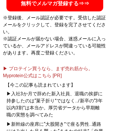
無料でメルマガ登録する⇒⇒
『
ロードマップ
』
※登録後、メール認証が必要です。受信した認証
地方のしがないショップ
メールをクリックして、登録を完了させてくださ
店員はなぜ成功できたの
い。
か？
※認証メールが届かない場合、迷惑メールに入っ
その秘密はロードマップ
にあった
ているか、メールアドレスが間違っている可能性
があります。再度ご登録ください。
▶ プロテイン買うなら、まず売れ筋から。
Myprotein公式はこちら [PR]
『
MBの偏愛ブランド図鑑
』
【今この記事も読まれています】
▶入社3か月で辞めた新入社員、退職の挨拶に
今着るべきブランド60の歴
持参したのは“菓子折り”ではなく.../新卒の“3年
史や特色を、自身が愛用す
以内3割”は本当か。厚労省データから早期離
る品とともに徹底紹介
職の実態を調べてみた
▶新幹線の座席に“大股開き”で座る男性...通路