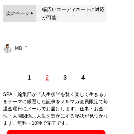
幅広いコーディネートに対応
次のページ
が可能
MB
ファッションバイヤー。最新刊『
ロードマップ
』のほ
1
2
3
4
か、『
MBの偏愛ブランド図鑑
』『
最速でおしゃれに見
せる方法 <実践編>
』『
最速でおしゃれに見せる方法
』
『
幸服論――人生は服で簡単に変えられる
』など関連書
SPA！編集部が「人生後半を賢く楽しく生きる」
籍が累計200万部を突破。ブログ「
Knower Mag現役メ
をテーマに厳選した記事をメルマガ会員限定で毎
ンズバイヤーが伝えるオシャレになる方法
」、ユーチュ
週金曜日にメールでお届けします。仕事・お金・
ーブ「
MBチャンネル
」も話題に。年間の被服費は1000
性・人間関係…人生を豊かにする秘訣が見つかり
万円超！ （Xアカウント:
@MBKnowerMag
）
ます。無料・10秒で完了です。