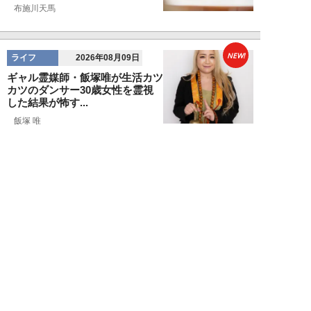
布施川天馬
NEW!
ライフ
2026年08月09日
ギャル霊媒師・飯塚唯が生活カツ
カツのダンサー30歳女性を霊視
した結果が怖す...
飯塚 唯
NEW!
ライフ
2026年08月09日
「新しい家族にお金をかけたい」
父親の身勝手な言い分で家を追い
出された22才...
黒島暁生
NEW!
ライフ
2026年08月09日
『孤独のグルメ』原作者がアメリ