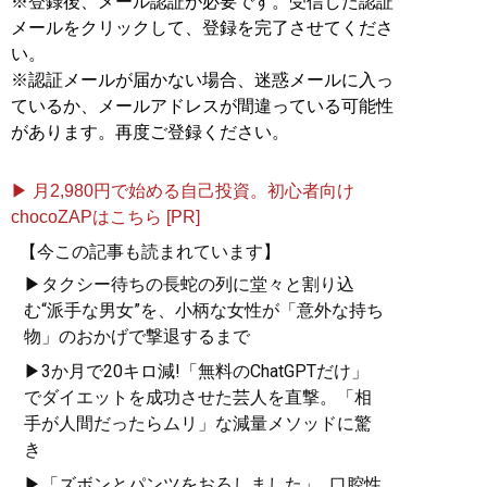
※登録後、メール認証が必要です。受信した認証
メールをクリックして、登録を完了させてくださ
い。
※認証メールが届かない場合、迷惑メールに入っ
ているか、メールアドレスが間違っている可能性
があります。再度ご登録ください。
▶ 月2,980円で始める自己投資。初心者向け
chocoZAPはこちら [PR]
【今この記事も読まれています】
▶タクシー待ちの長蛇の列に堂々と割り込
む“派手な男女”を、小柄な女性が「意外な持ち
物」のおかげで撃退するまで
▶3か月で20キロ減!「無料のChatGPTだけ」
でダイエットを成功させた芸人を直撃。「相
手が人間だったらムリ」な減量メソッドに驚
き
▶「ズボンとパンツをおろしました」...口腔性