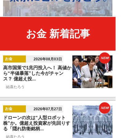
お金 新着記事
NEW!
お金
2026年08月03日
高市国策で1兆円投入へ！ 高値か
ら“半値暴落”した今がチャン
ス？ 億超え投...
結喜たろう
NEW!
お金
2026年07月27日
ドローンの次は“人型ロボット
株”か。億超え投資家が先回りす
る「隠れ防衛銘柄...
結喜たろう