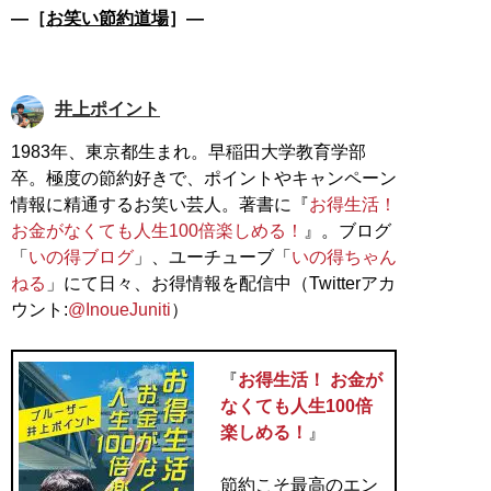
―［
お笑い節約道場
］―
井上ポイント
1983年、東京都生まれ。早稲田大学教育学部
卒。極度の節約好きで、ポイントやキャンペーン
情報に精通するお笑い芸人。著書に『
お得生活！
お金がなくても人生100倍楽しめる！
』。ブログ
「
いの得ブログ
」、ユーチューブ「
いの得ちゃん
ねる
」にて日々、お得情報を配信中（Twitterアカ
ウント:
@InoueJuniti
）
『
お得生活！ お金が
なくても人生100倍
楽しめる！
』
節約こそ最高のエン