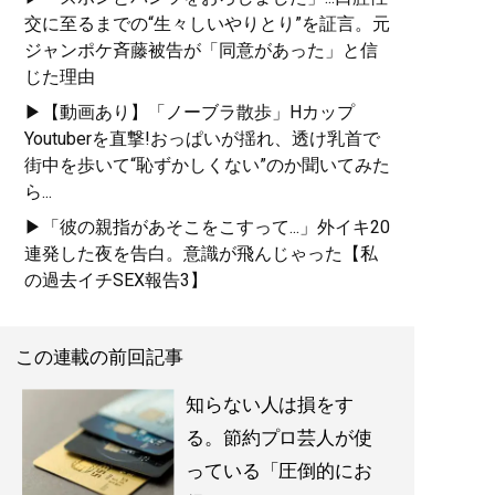
交に至るまでの“生々しいやりとり”を証言。元
ジャンポケ斉藤被告が「同意があった」と信
じた理由
▶【動画あり】「ノーブラ散歩」Hカップ
Youtuberを直撃!おっぱいが揺れ、透け乳首で
街中を歩いて“恥ずかしくない”のか聞いてみた
ら...
▶「彼の親指があそこをこすって...」外イキ20
連発した夜を告白。意識が飛んじゃった【私
の過去イチSEX報告3】
この連載の前回記事
知らない人は損をす
る。節約プロ芸人が使
っている「圧倒的にお