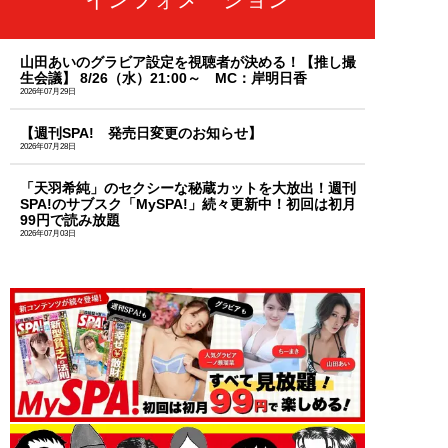
山田あいのグラビア設定を視聴者が決める！【推し撮
生会議】 8/26（水）21:00～ MC：岸明日香
2026年07月29日
【週刊SPA! 発売日変更のお知らせ】
2026年07月28日
「天羽希純」のセクシーな秘蔵カットを大放出！週刊
SPA!のサブスク「MySPA!」続々更新中！初回は初月
99円で読み放題
2026年07月03日