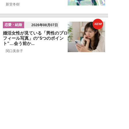
新堂冬樹
NEW!
恋愛・結婚
2026年08月07日
婚活女性が見ている「男性のプロ
フィール写真」の“5つのポイン
ト”…会う前か...
関口美奈子
NEW!
恋愛・結婚
2026年08月06日
年収2000万円でも苦戦…婚活で
「デキる男」が女性に敬遠され
る“意外な理由...
山本早織
NEW!
恋愛・結婚
2026年08月04日
「当初からナルシストっぽいとは