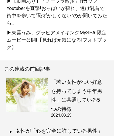
記事一覧へ
▶【動画あり】「ノーブラ散歩」Hカップ
Youtuberを直撃!おっぱいが揺れ、透け乳首で
街中を歩いて“恥ずかしくない”のか聞いてみた
ら...
▶東雲うみ、グラビアメイキングMySPA!限定
ムービー公開!【見れば元気になる!フォトブッ
ク】
この連載の前回記事
「若い女性がつい好意
を持ってしまう中年男
性」に共通している5
つの特徴
2024.03.29
女性が「心を完全に許している男性」