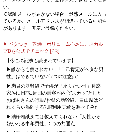
「本当に自分に合うベス
い。
トパートナー」を見抜く
※認証メールが届かない場合、迷惑メールに入っ
全技術！
ているか、メールアドレスが間違っている可能性
があります。再度ご登録ください。
▶ ベタつき・乾燥・ボリューム不足に。スカル
プDを公式でチェック [PR]
『
「最初の男」になりた
がる男、「最後の女」に
【今この記事も読まれています】
なりたがる女 夜の世界
▶誰からも愛されない...「自己肯定がヘタな男
で学ぶ男と女の新・心理
性」はできていない“3つの注意点”
大全
』
▶満員の新幹線で子供が「座りたい~!」迷惑
家族に困惑...周囲の乗客が内心“スカッ”とした
男の浮気は副業、女の浮
気は転職活動？
おばあさんの行動/お盆の新幹線、自由席はど
れくらい混雑する?JR利用実績を調べてみた
▶結婚相談所では教えてくれない「女性から
好かれる中年男性」5つの共通点