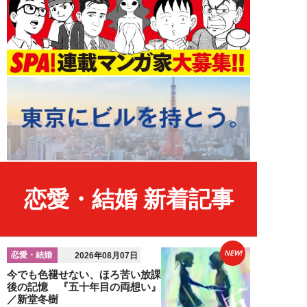
恋愛・結婚 新着記事
NEW!
恋愛・結婚
2026年08月07日
今でも色褪せない、ほろ苦い放課
後の記憶 『五十年目の両想い』
／新堂冬樹