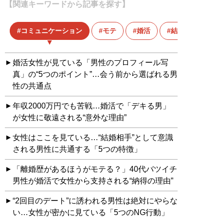
【関連キーワードから記事を探す】
コミュニケーション
モテ
婚活
結婚
婚活女性が見ている「男性のプロフィール写
真」の“5つのポイント”…会う前から選ばれる男
性の共通点
年収2000万円でも苦戦…婚活で「デキる男」
が女性に敬遠される“意外な理由”
女性はここを見ている…“結婚相手”として意識
される男性に共通する「5つの特徴」
「離婚歴があるほうがモテる？」40代バツイチ
男性が婚活で女性から支持される“納得の理由”
“2回目のデート”に誘われる男性は絶対にやらな
い…女性が密かに見ている「5つのNG行動」