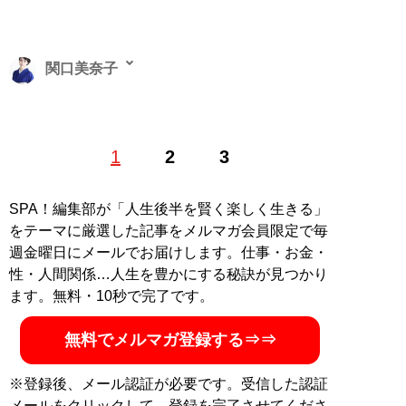
関口美奈子
恋愛コーチ。結婚相談所「
エースブライダル
」主宰。メ
1
2
3
ンズ化粧品「ISIKI」開発ディレクター。オフィシャルサ
イト「
sekiguchiminako.com
」。YouTubeチャンネル
「
みなこの圧倒的モテ男TV
」は開設1年半で総再生数が
SPA！編集部が「人生後半を賢く楽しく生きる」
5000万回を突破（Xアカウント:
@sekiguchiminako
）
をテーマに厳選した記事をメルマガ会員限定で毎
週金曜日にメールでお届けします。仕事・お金・
『
気遣いを恋と勘違いす
性・人間関係…人生を豊かにする秘訣が見つかり
る男、優しさを愛と勘違
ます。無料・10秒で完了です。
いする女 相手の本性を
見抜き、最高のベストパ
無料でメルマガ登録する⇒⇒
ートナーを見つける男と
女の心理ルール
』
※登録後、メール認証が必要です。受信した認証
メールをクリックして、登録を完了させてくださ