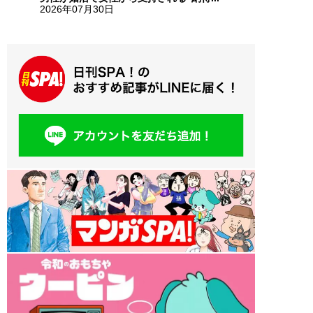
2026年07月30日