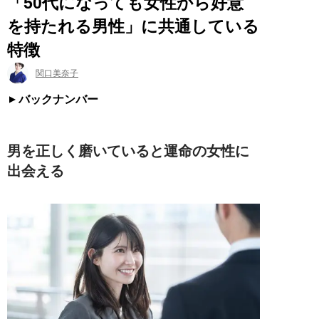
「50代になっても女性から好意
を持たれる男性」に共通している
特徴
関口美奈子
バックナンバー
男を正しく磨いていると運命の女性に
出会える