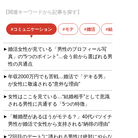
【関連キーワードから記事を探す】
コミュニケーション
モテ
婚活
結婚
婚活女性が見ている「男性のプロフィール写
真」の“5つのポイント”…会う前から選ばれる男
性の共通点
年収2000万円でも苦戦…婚活で「デキる男」
が女性に敬遠される“意外な理由”
女性はここを見ている…“結婚相手”として意識
される男性に共通する「5つの特徴」
「離婚歴があるほうがモテる？」40代バツイチ
男性が婚活で女性から支持される“納得の理由”
“2回目のデート”に誘われる男性は絶対にやらな