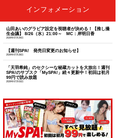
インフォメーション
山田あいのグラビア設定を視聴者が決める！【推し撮
生会議】 8/26（水）21:00～ MC：岸明日香
2026年07月29日
【週刊SPA! 発売日変更のお知らせ】
2026年07月28日
「天羽希純」のセクシーな秘蔵カットを大放出！週刊
SPA!のサブスク「MySPA!」続々更新中！初回は初月
99円で読み放題
2026年07月03日