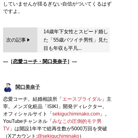
していませんが揺るぎない自信がついてくるはず
14歳年下女性とスピード婚し
次の記事
た「55歳バツイチ男性」見た
目も年収も平凡...
―［
恋愛コーチ・関口美奈子
］―
関口美奈子
恋愛コーチ。結婚相談所「
エースブライダル
」主
宰。メンズ化粧品「ISIKI」開発ディレクター。
オフィシャルサイト「
sekiguchiminako.com
」。
YouTubeチャンネル「
みなこの圧倒的モテ男
TV
」は開設1年半で総再生数が5000万回を突破
（Xアカウント:
@sekiguchiminako
）