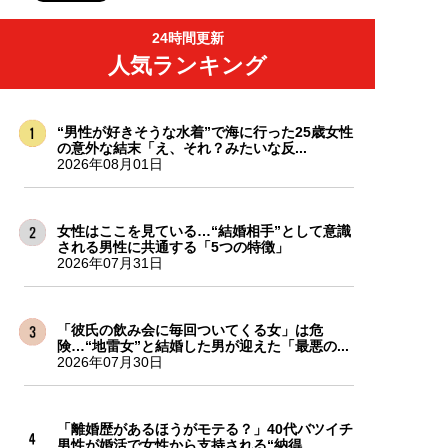
24時間更新
人気ランキング
“男性が好きそうな水着”で海に行った25歳女性
の意外な結末「え、それ？みたいな反...
2026年08月01日
女性はここを見ている…“結婚相手”として意識
される男性に共通する「5つの特徴」
2026年07月31日
「彼氏の飲み会に毎回ついてくる女」は危
険…“地雷女”と結婚した男が迎えた「最悪の...
2026年07月30日
「離婚歴があるほうがモテる？」40代バツイチ
男性が婚活で女性から支持される“納得...