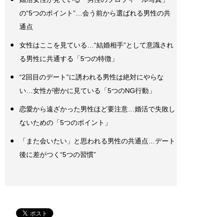
の“5つのポイント”…会う前から選ばれる男性の共
通点
女性はここを見ている…“結婚相手”として意識され
る男性に共通する「5つの特徴」
“2回目のデート”に誘われる男性は絶対にやらな
い…女性が密かに見ている「5つのNG行動」
恋愛から遠ざかった男性ほど要注意…婚活で失敗し
ないための「5つのポイント」
「また会いたい」と思われる男性の共通点…デート
後に差がつく“5つの習慣”