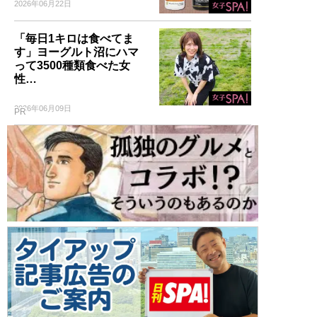
2026年06月22日
「毎日1キロは食べてま
す」ヨーグルト沼にハマ
って3500種類食べた女
性…
2026年06月09日
PR