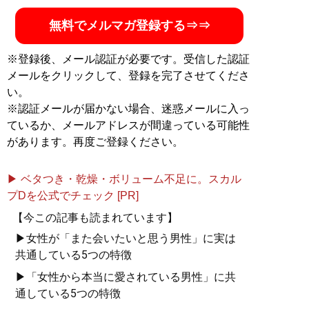
無料でメルマガ登録する⇒⇒
※登録後、メール認証が必要です。受信した認証
メールをクリックして、登録を完了させてくださ
い。
※認証メールが届かない場合、迷惑メールに入っ
ているか、メールアドレスが間違っている可能性
があります。再度ご登録ください。
▶ ベタつき・乾燥・ボリューム不足に。スカル
プDを公式でチェック [PR]
【今この記事も読まれています】
▶女性が「また会いたいと思う男性」に実は
共通している5つの特徴
▶「女性から本当に愛されている男性」に共
通している5つの特徴