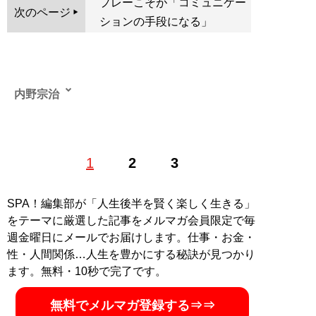
プレーこそが「コミュニケー
次のページ
ションの手段になる」
内野宗治
（うちの むねはる）ライター／1986年生まれ、東京都
1
2
3
出身。国際基督教大学教養学部を卒業後、コンサルティ
ング会社勤務を経て、フリーランスライターとして活
動。「日刊SPA!」『月刊スラッガー』「MLB.JP（メジ
SPA！編集部が「人生後半を賢く楽しく生きる」
ャーリーグ公式サイト日本語版）」など各種媒体に、
をテーマに厳選した記事をメルマガ会員限定で毎
MLBの取材記事などを寄稿。その後、「スポーティング
週金曜日にメールでお届けします。仕事・お金・
ニュース」日本語版の副編集長、時事通信社マレーシア
性・人間関係…人生を豊かにする秘訣が見つかり
支局の経済記者などを経て、現在はニールセン・スポー
ます。無料・10秒で完了です。
ツ・ジャパンにてスポーツ・スポンサーシップの調査や
効果測定に携わる、ライターと会社員の「二刀流」。著
無料でメルマガ登録する⇒⇒
書『
大谷翔平の社会学
』（扶桑社新書）