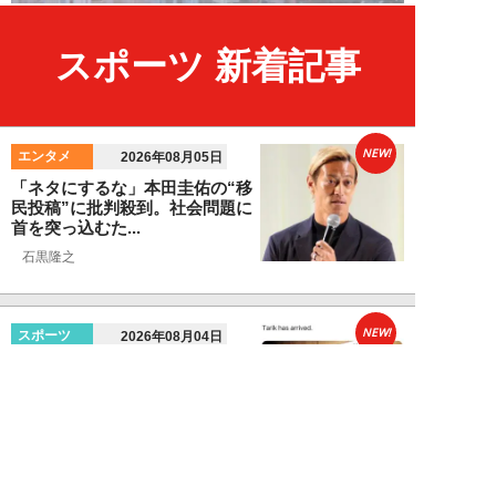
スポーツ 新着記事
NEW!
エンタメ
2026年08月05日
「ネタにするな」本田圭佑の“移
民投稿”に批判殺到。社会問題に
首を突っ込むた...
石黒隆之
NEW!
スポーツ
2026年08月04日
スクバル加入で佐々木朗希の“価
値”が急上昇？ ドジャースに浮上
する「最強ブ...
八木遊