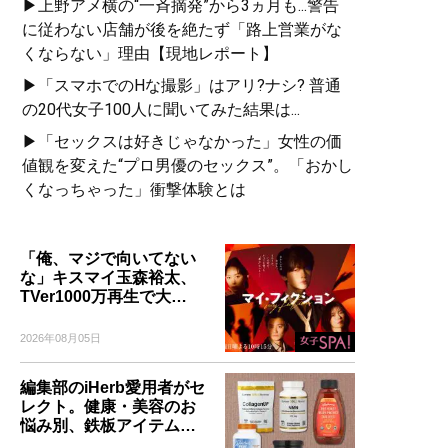
▶上野アメ横の“一斉摘発”から3ヵ月も...警告
に従わない店舗が後を絶たず「路上営業がな
くならない」理由【現地レポート】
▶「スマホでのHな撮影」はアリ?ナシ? 普通
の20代女子100人に聞いてみた結果は...
▶「セックスは好きじゃなかった」女性の価
値観を変えた“プロ男優のセックス”。「おかし
くなっちゃった」衝撃体験とは
「俺、マジで向いてない
な」キスマイ玉森裕太、
TVer1000万再生で大…
2026年08月05日
編集部のiHerb愛用者がセ
レクト。健康・美容のお
悩み別、鉄板アイテム…