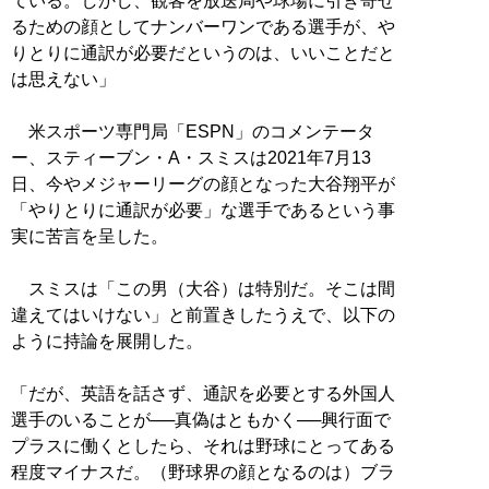
ている。しかし、観客を放送局や球場に引き寄せ
るための顔としてナンバーワンである選手が、や
りとりに通訳が必要だというのは、いいことだと
は思えない」
米スポーツ専門局「ESPN」のコメンテータ
ー、スティーブン・A・スミスは2021年7月13
日、今やメジャーリーグの顔となった大谷翔平が
「やりとりに通訳が必要」な選手であるという事
実に苦言を呈した。
スミスは「この男（大谷）は特別だ。そこは間
違えてはいけない」と前置きしたうえで、以下の
ように持論を展開した。
「だが、英語を話さず、通訳を必要とする外国人
選手のいることが──真偽はともかく──興行面で
プラスに働くとしたら、それは野球にとってある
程度マイナスだ。（野球界の顔となるのは）ブラ