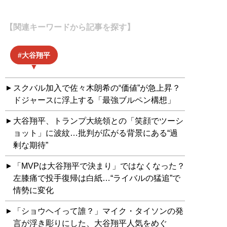
【関連キーワードから記事を探す】
大谷翔平
スクバル加入で佐々木朗希の“価値”が急上昇？
ドジャースに浮上する「最強ブルペン構想」
大谷翔平、トランプ大統領との「笑顔でツーシ
ョット」に波紋…批判が広がる背景にある“過
剰な期待”
「MVPは大谷翔平で決まり」ではなくなった？
左膝痛で投手復帰は白紙…“ライバルの猛追”で
情勢に変化
「ショウヘイって誰？」マイク・タイソンの発
言が浮き彫りにした、大谷翔平人気をめぐ