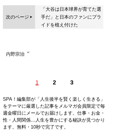
「大谷は日本球界が育てた選
次のページ
手だ」と日本のファンにプラ
イドを植え付けた
内野宗治
（うちの むねはる）ライター／1986年生まれ、東京都
1
2
3
出身。国際基督教大学教養学部を卒業後、コンサルティ
ング会社勤務を経て、フリーランスライターとして活
動。「日刊SPA!」『月刊スラッガー』「MLB.JP（メジ
SPA！編集部が「人生後半を賢く楽しく生きる」
ャーリーグ公式サイト日本語版）」など各種媒体に、
をテーマに厳選した記事をメルマガ会員限定で毎
MLBの取材記事などを寄稿。その後、「スポーティング
週金曜日にメールでお届けします。仕事・お金・
ニュース」日本語版の副編集長、時事通信社マレーシア
性・人間関係…人生を豊かにする秘訣が見つかり
支局の経済記者などを経て、現在はニールセン・スポー
ます。無料・10秒で完了です。