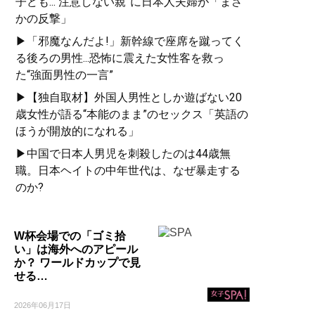
子ども...“注意しない親”に日本人夫婦が「まさ
かの反撃」
▶「邪魔なんだよ!」新幹線で座席を蹴ってく
る後ろの男性...恐怖に震えた女性客を救っ
た“強面男性の一言”
▶【独自取材】外国人男性としか遊ばない20
歳女性が語る“本能のまま”のセックス「英語の
ほうが開放的になれる」
▶中国で日本人男児を刺殺したのは44歳無
職。日本ヘイトの中年世代は、なぜ暴走する
のか?
W杯会場での「ゴミ拾
い」は海外へのアピール
か？ ワールドカップで見
せる…
2026年06月17日