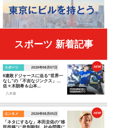
スポーツ 新着記事
NEW!
スポーツ
2026年08月07日
6連敗ドジャースに迫る“世界一
なし”の「不吉なジンクス」…
佐々木朗希＆山本...
八木遊
NEW!
エンタメ
2026年08月05日
「ネタにするな」本田圭佑の“移
民投稿”に批判殺到。社会問題に