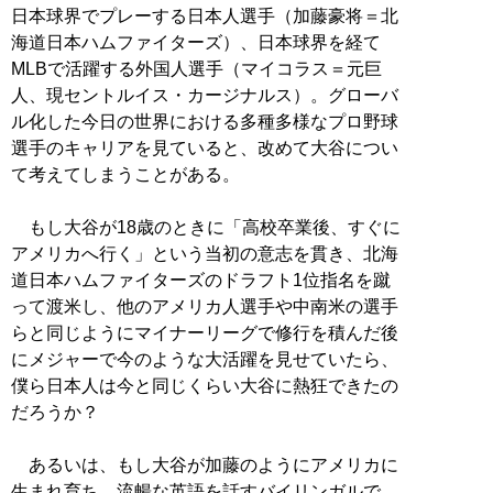
日本球界でプレーする日本人選手（加藤豪将＝北
海道日本ハムファイターズ）、日本球界を経て
MLBで活躍する外国人選手（マイコラス＝元巨
人、現セントルイス・カージナルス）。グローバ
ル化した今日の世界における多種多様なプロ野球
選手のキャリアを見ていると、改めて大谷につい
て考えてしまうことがある。
もし大谷が18歳のときに「高校卒業後、すぐに
アメリカへ行く」という当初の意志を貫き、北海
道日本ハムファイターズのドラフト1位指名を蹴
って渡米し、他のアメリカ人選手や中南米の選手
らと同じようにマイナーリーグで修行を積んだ後
にメジャーで今のような大活躍を見せていたら、
僕ら日本人は今と同じくらい大谷に熱狂できたの
だろうか？
あるいは、もし大谷が加藤のようにアメリカに
生まれ育ち、流暢な英語を話すバイリンガルで、