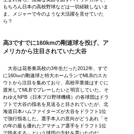
もちろん日本の高校野球などは一切経験しないま
ま、メジャーで今のような大活躍を見せていた
ら？
高3ですでに160kmの剛速球を投げ、ア
メリカから注目されていた大谷
大谷は花巻東高校の3年生だった2012年、すで
に160㎞の剛速球と特大ホームランでMLBのスカ
ウトから注目を集めており、高校卒業後はすぐに
渡米してMLBでプレーしたいと明言していた。そ
れゆえNPB（日本プロ野球機構）の各球団はドラ
フトで大谷の指名を見送ると目されていたが、北
海道日本ハムファイターズが大谷をドラフト1位
で強行指名した。選手本人の意向がどうあれ「そ
の年の最も優れたアマチュア選手をドラフト1位
で指名する」という球団の方針を貫いたのだ。