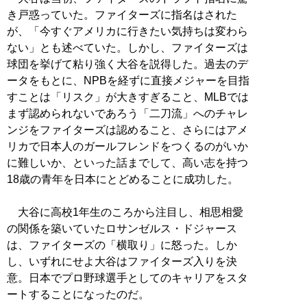
き戸惑っていた。ファイターズに指名はされた
が、「今すぐアメリカに行きたい気持ちは変わら
ない」とも述べていた。しかし、ファイターズは
球団を挙げて粘り強く大谷を説得した。過去のデ
ータをもとに、NPBを経ずに直接メジャーを目指
すことは「リスク」が大きすぎること、MLBでは
まず認められないであろう「二刀流」へのチャレ
ンジをファイターズは認めること、さらにはアメ
リカで日本人のガールフレンドをつくるのがいか
に難しいか、といった話までして、高い志を持つ
18歳の青年を日本にとどめることに成功した。
大谷に高校1年生のころから注目し、相思相愛
の関係を築いていたロサンゼルス・ドジャース
は、ファイターズの「横取り」に怒った。しか
し、いずれにせよ大谷はファイターズ入りを決
意。日本でプロ野球選手としてのキャリアをスタ
ートすることになったのだ。