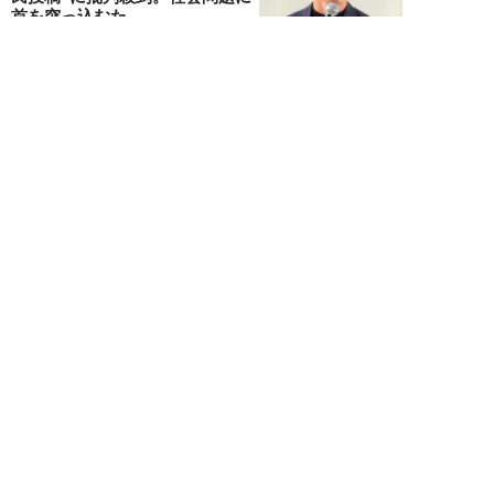
首を突っ込むた...
石黒隆之
NEW!
スポーツ
2026年08月04日
スクバル加入で佐々木朗希の“価
値”が急上昇？ ドジャースに浮上
する「最強ブ...
八木遊
NEW!
スポーツ
2026年08月03日
「JRA系はマジで恵まれている」
…“30分で2万円”投稿で競馬関係
者が猛反...
中川大河
NEW!
スポーツ
2026年07月30日