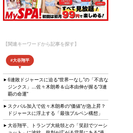
【関連キーワードから記事を探す】
大谷翔平
6連敗ドジャースに迫る“世界一なし”の「不吉な
ジンクス」…佐々木朗希＆山本由伸が握る“3連
覇の命運”
スクバル加入で佐々木朗希の“価値”が急上昇？
ドジャースに浮上する「最強ブルペン構想」
大谷翔平、トランプ大統領との「笑顔でツーシ
ョット」に波紋…批判が広がる背景にある“過