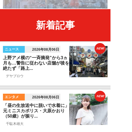
新着記事
NEW!
ニュース
2026年08月06日
上野アメ横の“一斉摘発”から3ヵ
月も…警告に従わない店舗が後を
絶たず「路上...
デヤブロウ
NEW!
エンタメ
2026年08月06日
「昼の生放送中に脱いで水着に」
元ミニスカポリス・大原かおり
（50歳）が振り...
千駄木雄大