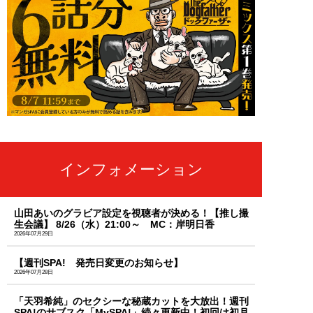
インフォメーション
山田あいのグラビア設定を視聴者が決める！【推し撮
生会議】 8/26（水）21:00～ MC：岸明日香
2026年07月29日
【週刊SPA! 発売日変更のお知らせ】
2026年07月28日
「天羽希純」のセクシーな秘蔵カットを大放出！週刊
SPA!のサブスク「MySPA!」続々更新中！初回は初月