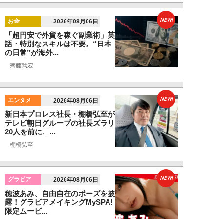
NEW!
お金
2026年08月06日
「超円安で外貨を稼ぐ副業術」英
語・特別なスキルは不要。“日本
の日常”が海外...
齊藤武宏
NEW!
エンタメ
2026年08月06日
新日本プロレス社長・棚橋弘至が
テレビ朝日グループの社長ズラリ
20人を前に、...
棚橋弘至
NEW!
グラビア
2026年08月06日
穂波あみ、自由自在のポーズを披
露！グラビアメイキングMySPA!
限定ムービ...