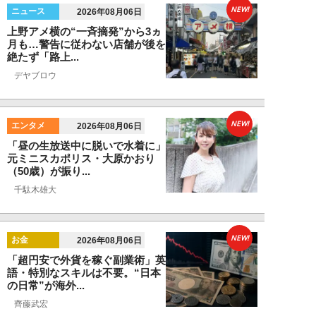
NEW!
ニュース
2026年08月06日
上野アメ横の“一斉摘発”から3ヵ
月も…警告に従わない店舗が後を
絶たず「路上...
デヤブロウ
NEW!
エンタメ
2026年08月06日
「昼の生放送中に脱いで水着に」
元ミニスカポリス・大原かおり
（50歳）が振り...
千駄木雄大
NEW!
お金
2026年08月06日
「超円安で外貨を稼ぐ副業術」英
語・特別なスキルは不要。“日本
の日常”が海外...
齊藤武宏