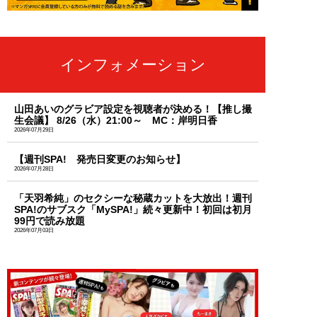
インフォメーション
山田あいのグラビア設定を視聴者が決める！【推し撮
生会議】 8/26（水）21:00～ MC：岸明日香
2026年07月29日
【週刊SPA! 発売日変更のお知らせ】
2026年07月28日
「天羽希純」のセクシーな秘蔵カットを大放出！週刊
SPA!のサブスク「MySPA!」続々更新中！初回は初月
99円で読み放題
2026年07月03日