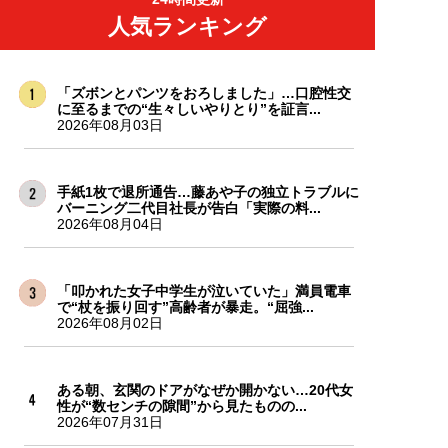
人気ランキング
「ズボンとパンツをおろしました」…口腔性交
に至るまでの“生々しいやりとり”を証言...
2026年08月03日
手紙1枚で退所通告…藤あや子の独立トラブルに
バーニング二代目社長が告白「実際の料...
2026年08月04日
「叩かれた女子中学生が泣いていた」満員電車
で“杖を振り回す”高齢者が暴走。“屈強...
2026年08月02日
ある朝、玄関のドアがなぜか開かない…20代女
性が“数センチの隙間”から見たものの...
2026年07月31日