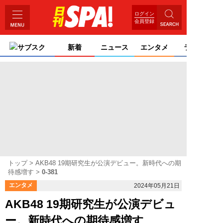
ログイン
会員登録
サブスク
新着
ニュース
エンタメ
ライフ
トップ
AKB48 19期研究生が公演デビュー。新時代への期
待感増す
0-381
エンタメ
2024年05月21日
AKB48 19期研究生が公演デビュ
ー。新時代への期待感増す