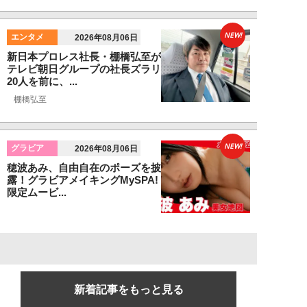
NEW!
エンタメ
2026年08月06日
新日本プロレス社長・棚橋弘至が
テレビ朝日グループの社長ズラリ
20人を前に、...
棚橋弘至
NEW!
グラビア
2026年08月06日
穂波あみ、自由自在のポーズを披
露！グラビアメイキングMySPA!
限定ムービ...
新着記事をもっと見る