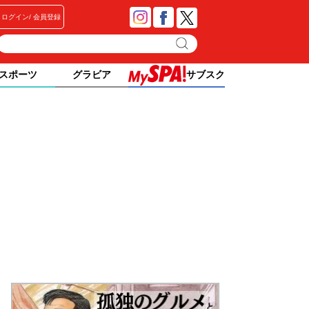
ログイン
会員登録
スポーツ
グラビア
サブスク