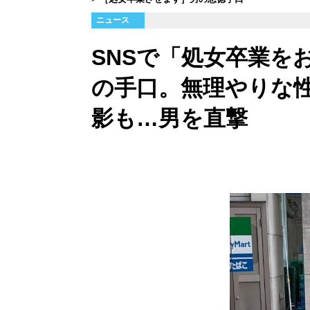
ニュース
SNSで「処女卒業を
の手口。無理やりな
影も…男を直撃