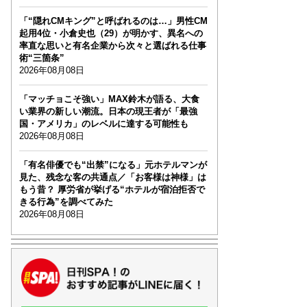
「“隠れCMキング”と呼ばれるのは…」男性CM
起用4位・小倉史也（29）が明かす、異名への
率直な思いと有名企業から次々と選ばれる仕事
術“三箇条”
2026年08月08日
「マッチョこそ強い」MAX鈴木が語る、大食
い業界の新しい潮流。日本の現王者が「最強
国・アメリカ」のレベルに達する可能性も
2026年08月08日
「有名俳優でも“出禁”になる」元ホテルマンが
見た、残念な客の共通点／「お客様は神様」は
もう昔？ 厚労省が挙げる“ホテルが宿泊拒否で
きる行為”を調べてみた
2026年08月08日