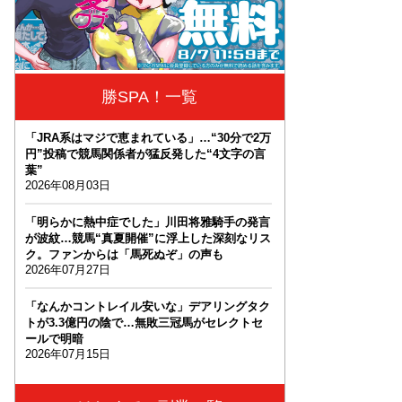
勝SPA！一覧
「JRA系はマジで恵まれている」…“30分で2万
円”投稿で競馬関係者が猛反発した“4文字の言
葉”
2026年08月03日
「明らかに熱中症でした」川田将雅騎手の発言
が波紋…競馬“真夏開催”に浮上した深刻なリス
ク。ファンからは「馬死ぬぞ」の声も
2026年07月27日
「なんかコントレイル安いな」デアリングタク
トが3.3億円の陰で…無敗三冠馬がセレクトセ
ールで明暗
2026年07月15日