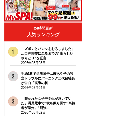
24時間更新
人気ランキング
「ズボンとパンツをおろしました」
…口腔性交に至るまでの“生々しい
やりとり”を証言...
2026年08月03日
手紙1枚で退所通告…藤あや子の独
立トラブルにバーニング二代目社長
が告白「実際の料...
2026年08月04日
「叩かれた女子中学生が泣いてい
た」満員電車で“杖を振り回す”高齢
者が暴走。“屈強...
2026年08月02日