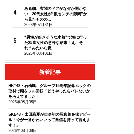
ある朝、玄関のドアがなぜか開かな
い…20代女性が“数センチの隙間”か
ら見たものの...
2026年07月31日
“男性が好きそうな水着”で海に行っ
た25歳女性の意外な結末「え、そ
れ？みたいな反...
2026年08月01日
新着記事
HKT48・石橋颯、グループ15周年記念ムックの
取材で頭をフル回転「どうやったらバレないか
を考えてました」
2026年08月08日
SKE48・太田彩夏が自身初の写真集を猛アピー
ル「今が一番かわいいって自信を持って言えま
す！」
2026年08月08日