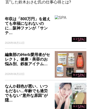
言”した鈴木おさむ氏の仕事心得とは?
年収は「800万円」を超え
ても幸福になれないの
に…阪神ファンが「サン
テ…
2026年06月11日
編集部のiHerb愛用者がセ
レクト。健康・美容のお
悩み別、鉄板アイテム…
2026年06月22日
なんか顔色が悪い、いつ
もだるい…年齢でも過労
でもない“意外な原因”が
隠…