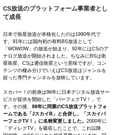
CS放送のプラットフォーム事業者とし
て成長
日本で衛星放送が本格化したのは1990年代で
す。91年には国内初の有料BS放送として
「WOWOW」の放送が始まり、92年にはCSのア
ナログ放送が開始されました。ちなみにBSは衛
星衛星、CSは通信衛星という意味ですが、コン
テンツの棲み分けでいえばCS放送はジャンルを
絞った専門チャンネルを放映しています。
スカパー！の前身は96年に日本デジタル放送サー
ビスが提供を開始した「パーフェクTV！」で
す。その後、
98年に同業のCS放送プラットフォ
ームである「JスカイB」と合併し、「スカイパ
ーフェクTV！」に名称変更しました。
2000年に
「ディレクTV」を吸収したことで、これ以降、