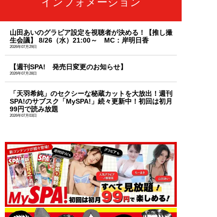
インフォメーション
山田あいのグラビア設定を視聴者が決める！【推し撮
生会議】 8/26（水）21:00～ MC：岸明日香
2026年07月29日
【週刊SPA! 発売日変更のお知らせ】
2026年07月28日
「天羽希純」のセクシーな秘蔵カットを大放出！週刊
SPA!のサブスク「MySPA!」続々更新中！初回は初月
99円で読み放題
2026年07月03日