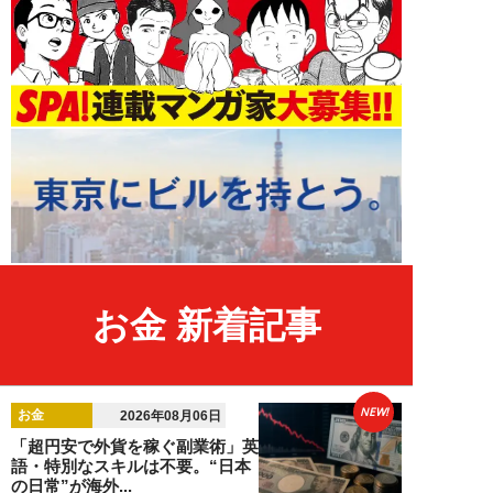
お金 新着記事
NEW!
お金
2026年08月06日
「超円安で外貨を稼ぐ副業術」英
語・特別なスキルは不要。“日本
の日常”が海外...