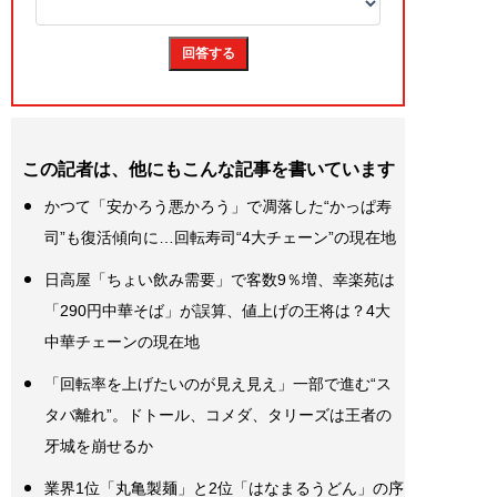
この記者は、他にもこんな記事を書いています
かつて「安かろう悪かろう」で凋落した“かっぱ寿
司”も復活傾向に…回転寿司“4大チェーン”の現在地
日高屋「ちょい飲み需要」で客数9％増、幸楽苑は
「290円中華そば」が誤算、値上げの王将は？4大
中華チェーンの現在地
「回転率を上げたいのが見え見え」一部で進む“ス
タバ離れ”。ドトール、コメダ、タリーズは王者の
牙城を崩せるか
業界1位「丸亀製麺」と2位「はなまるうどん」の序