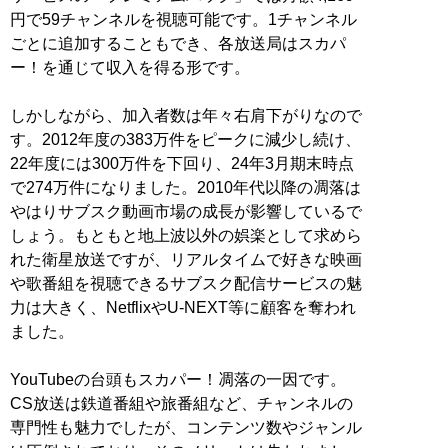
円で59チャンネルを視聴可能です。1チャンネル
ごとに追加することもでき、各放送局はスカパ
ー！を通じて収入を得る形です。
しかしながら、加入者数は年々右肩下がりなので
す。2012年度の383万件をピークに減少し続け、
22年度には300万件を下回り、24年3月期末時点
で274万件になりました。2010年代以降の凋落は
やはりサブスク動画市場の成長が影響しているで
しょう。もともと地上波以外の娯楽として求めら
れた衛星放送ですが、リアルタイムで好きな映画
や歌番組を視聴できるサブスク配信サービスの魅
力は大きく、NetflixやU-NEXT等に顧客を奪われ
ました。
YouTubeの台頭もスカパー！凋落の一因です。
CS放送は鉄道番組や旅番組など、チャンネルの
専門性も魅力でしたが、コンテンツ数やジャンル