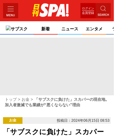
ログイン
会員登録
サブスク
新着
ニュース
エンタメ
ライフ
トップ
お金
「サブスクに負けた」スカパーの現在地。
加入者激減でも業績が“悪くならない”理由
お金
投稿日：2024年06月15日 08:53
「サブスクに負けた」スカパー