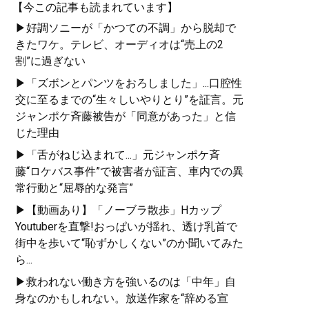
【今この記事も読まれています】
▶好調ソニーが「かつての不調」から脱却で
きたワケ。テレビ、オーディオは“売上の2
割”に過ぎない
▶「ズボンとパンツをおろしました」...口腔性
交に至るまでの“生々しいやりとり”を証言。元
ジャンポケ斉藤被告が「同意があった」と信
じた理由
▶「舌がねじ込まれて...」元ジャンポケ斉
藤“ロケバス事件”で被害者が証言、車内での異
常行動と“屈辱的な発言”
▶【動画あり】「ノーブラ散歩」Hカップ
Youtuberを直撃!おっぱいが揺れ、透け乳首で
街中を歩いて“恥ずかしくない”のか聞いてみた
ら...
▶救われない働き方を強いるのは「中年」自
身なのかもしれない。放送作家を“辞める宣