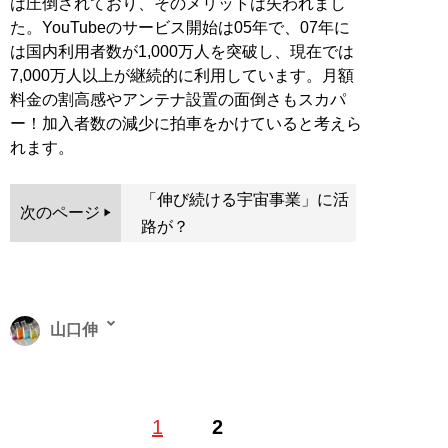
は圧倒されており、そのメリットは失われまし
た。YouTubeのサービス開始は05年で、07年に
は国内利用者数が1,000万人を突破し、現在では
7,000万人以上が継続的に利用しています。月額
料金の割高感やアンテナ設置の面倒さもスカパ
ー！加入者数の減少に拍車をかけていると考えら
れます。
「伸び続ける宇宙事業」に活
次のページ
路が？
山口伸
経済・テクノロジー・不動産分野のライター。企業分析
1
2
や都市開発の記事を執筆する。取得した資格は簿記、フ