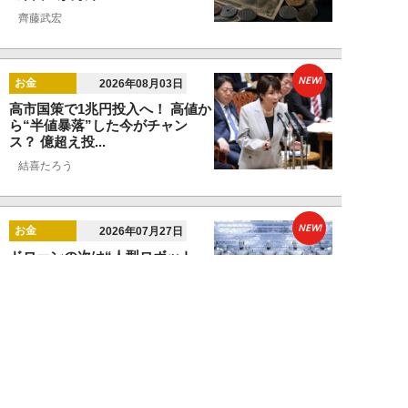
齊藤武宏
NEW!
お金
2026年08月03日
高市国策で1兆円投入へ！ 高値か
ら“半値暴落”した今がチャン
ス？ 億超え投...
結喜たろう
NEW!
お金
2026年07月27日
ドローンの次は“人型ロボット
株”か。億超え投資家が先回りす
る「隠れ防衛銘柄...
結喜たろう
NEW!
お金
2026年07月27日
父の遺産5000万円で兄弟が絶縁