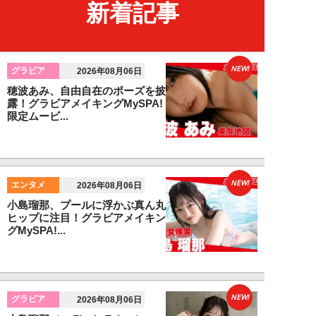
新着記事
NEW!
グラビア
2026年08月06日
穂波あみ、自由自在のポーズを披
露！グラビアメイキングMySPA!
限定ムービ...
NEW!
エンタメ
2026年08月06日
小島瑠那、プールに浮かぶ真ん丸
ヒップに注目！グラビアメイキン
グMySPA!...
NEW!
グラビア
2026年08月06日