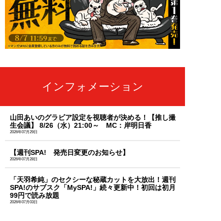
インフォメーション
山田あいのグラビア設定を視聴者が決める！【推し撮
生会議】 8/26（水）21:00～ MC：岸明日香
2026年07月29日
【週刊SPA! 発売日変更のお知らせ】
2026年07月28日
「天羽希純」のセクシーな秘蔵カットを大放出！週刊
SPA!のサブスク「MySPA!」続々更新中！初回は初月
99円で読み放題
2026年07月03日