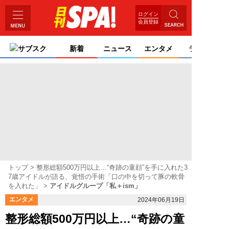
ログイン
会員登録
サブスク
新着
ニュース
エンタメ
ライフ
トップ
整形総額500万円以上…“奇跡の童顔”を手に入れた3
7歳アイドルが語る、覚悟の手術「口の中を切って豚の軟骨
を入れた」
アイドルグループ「私＋ism」
エンタメ
2024年06月19日
整形総額500万円以上…“奇跡の童