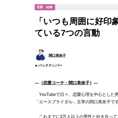
恋愛・結婚
「いつも周囲に好印
ている7つの言動
関口美奈子
バックナンバー
―［
恋愛コーチ・関口美奈子
］―
YouTubeで日々、恋愛心理を中心とし
「エースブライダル」主宰の関口美奈子で
これまでに3万人以上の男性と向き合って