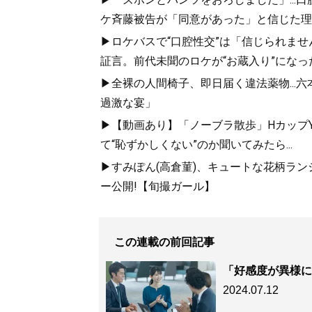
ケ斉藤被告が「同意があった」と信じた理
▶ロケバスで“口腔性交”は「信じられませ
証言。前代未聞のロケが“お蔵入り”になっ
『
「最初の男」
▶全裸の人間椅子、即日届く違法薬物...
ぶ男と女の新・
過激な宴」
男の浮気は副業
▶【動画あり】「ノーブラ散歩」HカップYo
て“恥ずかしくない”のか聞いてみたら...
▶すみぽん(高倉菫)、キュートな花柄ランジェリ
ー公開!【旬撮ガール】
この連載の前回記事
記事一覧へ
「好感度が異様に
2024.07.12