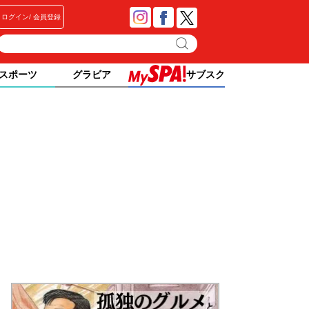
ログイン
会員登録
スポーツ
グラビア
サブスク