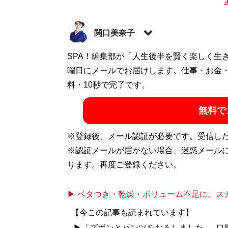
関口美奈子
恋愛コーチ。結婚相談所「
SPA！編集部が「人生後半を賢く楽しく生
エースブライダ
シャルサイト「
曜日にメールでお届けします。仕事・お金
sekiguchiminako.com
」。Y
で総再生数が5000万回を突破（Xアカウント
料・10秒で完了です。
無料で
『
気遣いを恋と
※登録後、メール認証が必要です。受信し
き、最高のベス
※認証メールが届かない場合、迷惑メール
ります。再度ご登録ください。
「本当に自分に
▶ ベタつき・乾燥・ボリューム不足に。スカル
【今この記事も読まれています】
▶「ズボンとパンツをおろしました」...