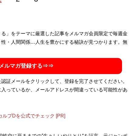
きる」をテーマに厳選した記事をメルマガ会員限定で毎週金
ル
」主宰。メンズ化粧品「ISIKI」開発ディレクター。オフィ
・性・人間関係…人生を豊かにする秘訣が見つかります。無
ouTubeチャンネル「
みなこの圧倒的モテ男TV
」は開設1年半
:
@sekiguchiminako
）
メルマガ登録する⇒⇒
勘違いする男、優しさを愛と勘違いする女 相手の本性を見抜
た認証メールをクリックして、登録を完了させてください。
トパートナーを見つける男と女の心理ルール
』
に入っているか、メールアドレスが間違っている可能性があ
合うベストパートナー」を見抜く全技術！
プDを公式でチェック [PR]
口腔性交に至るまでの“生々しいやりとり”を証言。元ジャンポ