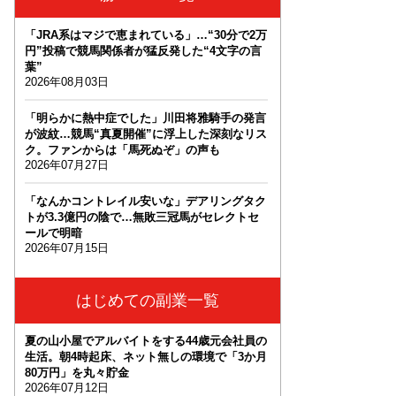
「JRA系はマジで恵まれている」…“30分で2万
円”投稿で競馬関係者が猛反発した“4文字の言
葉”
2026年08月03日
「明らかに熱中症でした」川田将雅騎手の発言
が波紋…競馬“真夏開催”に浮上した深刻なリス
ク。ファンからは「馬死ぬぞ」の声も
2026年07月27日
「なんかコントレイル安いな」デアリングタク
トが3.3億円の陰で…無敗三冠馬がセレクトセ
ールで明暗
2026年07月15日
はじめての副業一覧
夏の山小屋でアルバイトをする44歳元会社員の
生活。朝4時起床、ネット無しの環境で「3か月
80万円」を丸々貯金
2026年07月12日