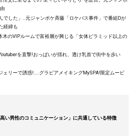
由
んでした」...元ジャンポケ斉藤「ロケバス事件」で番組Dが
た経緯も
になりたがる男、「最後の女」になりたがる女 夜の世界で学
六本木のVIPルームで富裕層が興じる「女体ピラミッド以上の
心理大全
』
、女の浮気は転職活動？
utuberを直撃!おっぱいが揺れ、透け乳首で街中を歩い
ーで誘惑!......グラビアメイキングMySPA!限定ムービ
高い男性のコミュニケーション」に共通している特徴