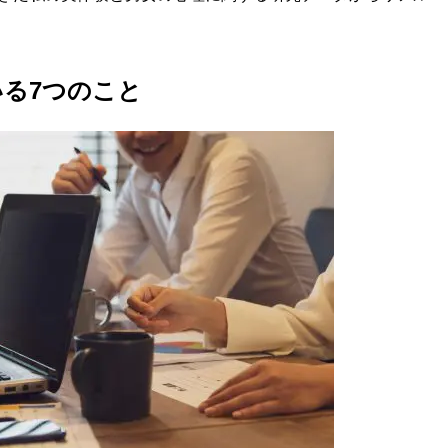
。
る7つのこと