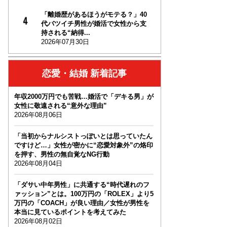
「離婚歴があるほうがモテる？」40
代バツイチ男性が婚活で女性から支
持される“納得...
2026年07月30日
恋愛・結婚 新着記事
年収2000万円でも苦戦…婚活で「デキる男」が
女性に敬遠される“意外な理由”
2026年08月06日
「当初からナルシストっぽいとは思っていたん
ですけど…」女性が密かに“恋愛対象外”の烙印
を押す、男性の無自覚なNG行動
2026年08月04日
「ダサい中年男性」に共通する“時代遅れのフ
ァッション”とは。100万円の「ROLEX」より5
万円の「COACH」が良い理由／女性が男性を
本当に見ているポイントを考えてみた
2026年08月02日