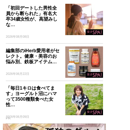
「初回デートした男性全
員から断られた」有名大
卒34歳女性が、高望みし
な…
2026年08月08日
編集部のiHerb愛用者がセ
レクト。健康・美容のお
悩み別、鉄板アイテム…
2026年06月22日
「毎日1キロは食べてま
す」ヨーグルト沼にハマ
って3500種類食べた女
性…
2026年06月09日
PR