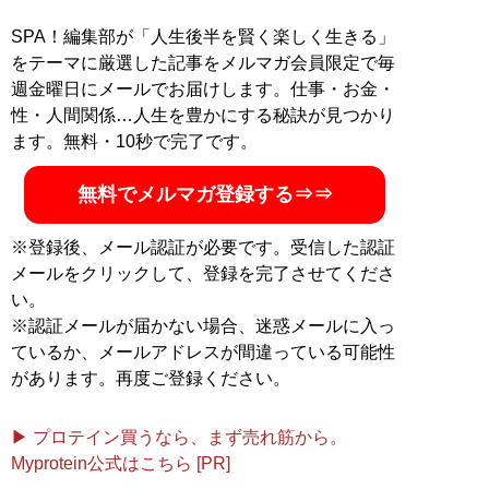
カで過ごした。米国で大学を卒業後、某スポーツデータ
会社に就職。プロ野球、MLB、NFLの業務などに携わ
SPA！編集部が「人生後半を賢く楽しく生きる」
る。現在は、MLBを中心とした野球記事、および競馬情
をテーマに厳選した記事をメルマガ会員限定で毎
報サイトにて競馬記事を執筆中。
週金曜日にメールでお届けします。仕事・お金・
性・人間関係…人生を豊かにする秘訣が見つかり
記事一覧へ
ます。無料・10秒で完了です。
無料でメルマガ登録する⇒⇒
※登録後、メール認証が必要です。受信した認証
メールをクリックして、登録を完了させてくださ
い。
※認証メールが届かない場合、迷惑メールに入っ
ているか、メールアドレスが間違っている可能性
があります。再度ご登録ください。
▶ プロテイン買うなら、まず売れ筋から。
Myprotein公式はこちら [PR]