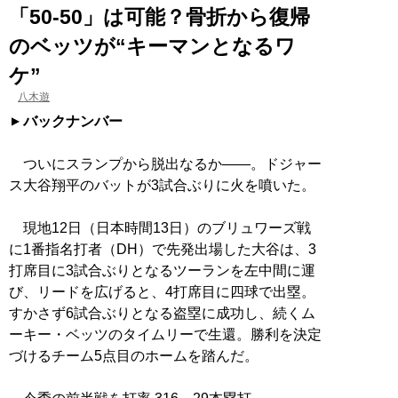
「50-50」は可能？骨折から復帰
のベッツが“キーマンとなるワ
ケ”
八木遊
バックナンバー
ついにスランプから脱出なるか——。ドジャー
ス大谷翔平のバットが3試合ぶりに火を噴いた。
現地12日（日本時間13日）のブリュワーズ戦
に1番指名打者（DH）で先発出場した大谷は、3
打席目に3試合ぶりとなるツーランを左中間に運
び、リードを広げると、4打席目に四球で出塁。
すかさず6試合ぶりとなる盗塁に成功し、続くム
ーキー・ベッツのタイムリーで生還。勝利を決定
づけるチーム5点目のホームを踏んだ。