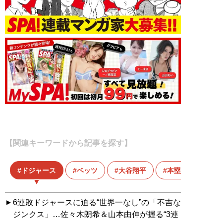
【関連キーワードから記事を探す】
ドジャース
ベッツ
大谷翔平
本塁打王
6連敗ドジャースに迫る“世界一なし”の「不吉な
ジンクス」…佐々木朗希＆山本由伸が握る“3連