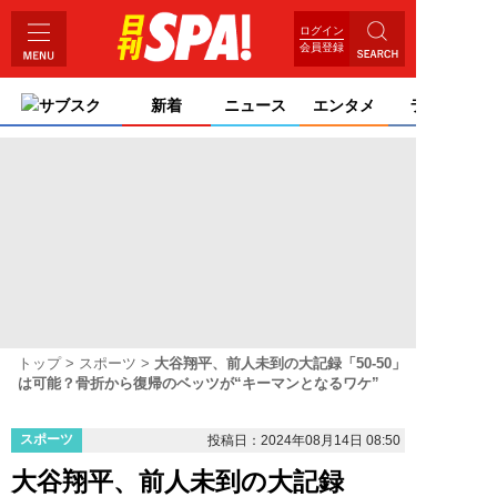
ログイン
会員登録
サブスク
新着
ニュース
エンタメ
ライフ
トップ
スポーツ
大谷翔平、前人未到の大記録「50-50」
は可能？骨折から復帰のベッツが“キーマンとなるワケ”
スポーツ
投稿日：2024年08月14日 08:50
大谷翔平、前人未到の大記録