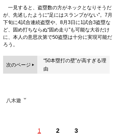
一見すると、盗塁数の方がネックとなりそうだ
が、先述したように“足にはスランプがない”。7月
下旬に4試合連続盗塁や、8月3日に1試合3盗塁な
ど、固め打ちならぬ“固め走り”も可能な大谷だけ
に、本人の意思次第で50盗塁は十分に実現可能だ
ろう。
“50本塁打の壁”が高すぎる理
次のページ
由
八木遊
1976年、和歌山県で生まれる。地元の高校を卒業後、野
1
2
3
茂英雄と同じ1995年に渡米。ヤンキース全盛期をアメリ