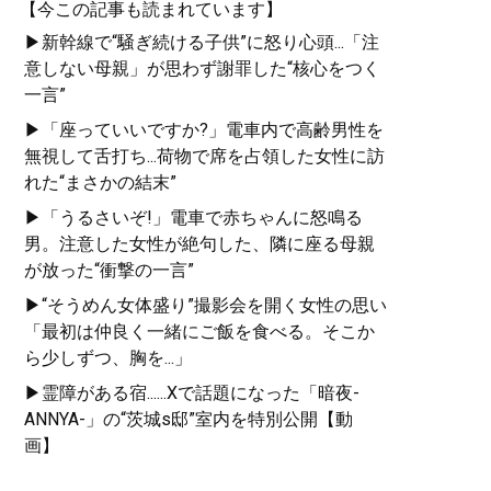
【今この記事も読まれています】
▶新幹線で“騒ぎ続ける子供”に怒り心頭...「注
意しない母親」が思わず謝罪した“核心をつく
一言”
▶「座っていいですか?」電車内で高齢男性を
無視して舌打ち...荷物で席を占領した女性に訪
れた“まさかの結末”
▶「うるさいぞ!」電車で赤ちゃんに怒鳴る
男。注意した女性が絶句した、隣に座る母親
が放った“衝撃の一言”
▶“そうめん女体盛り”撮影会を開く女性の思い
「最初は仲良く一緒にご飯を食べる。そこか
ら少しずつ、胸を...」
▶霊障がある宿......Xで話題になった「暗夜-
ANNYA-」の“茨城s邸”室内を特別公開【動
画】