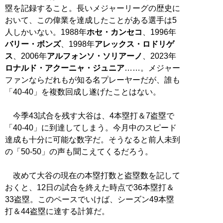
塁を記録すること。長いメジャーリーグの歴史に
おいて、この偉業を達成したことがある選手は5
人しかいない。1988年
ホセ・カンセコ
、1996年
バリー・ボンズ
、1998年
アレックス・ロドリゲ
ス
、2006年
アルフォンソ・ソリアーノ
、2023年
ロナルド・アクーニャ・ジュニア
……。メジャー
ファンならだれもが知る名プレーヤーだが、誰も
「40-40」を複数回成し遂げたことはない。
今季43試合を残す大谷は、4本塁打＆7盗塁で
「40-40」に到達してしまう。今月中のスピード
達成も十分に可能な数字だ。そうなると前人未到
の「50-50」の声も聞こえてくるだろう。
改めて大谷の現在の本塁打数と盗塁数を記して
おくと、12日の試合を終えた時点で36本塁打＆
33盗塁。このペースでいけば、シーズン49本塁
打＆44盗塁に達する計算だ。