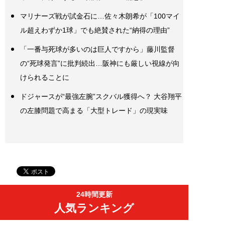
マリナーズ戦が試金石に…佐々木朗希が「100マイ
ル超えわずか1球」でも絶賛された“納得の理由”
「一番与死球が多いのは巨人ですから」藤川監督
の“死球発言”に批判続出…阪神にも厳しい視線が向
けられることに
ドジャースが“最強左腕”スクバル獲得へ？ 大谷翔平
の左膝問題で高まる「大型トレード」の現実味
24時間更新
人気ランキング