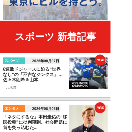
スポーツ 新着記事
NEW!
スポーツ
2026年08月07日
6連敗ドジャースに迫る“世界一
なし”の「不吉なジンクス」…
佐々木朗希＆山本...
八木遊
NEW!
エンタメ
2026年08月05日
「ネタにするな」本田圭佑の“移
民投稿”に批判殺到。社会問題に
首を突っ込むた...