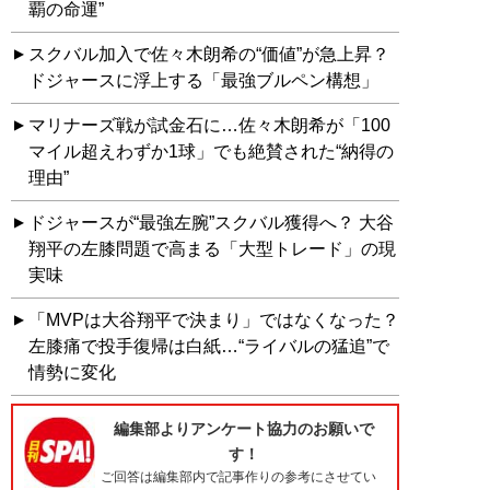
覇の命運”
スクバル加入で佐々木朗希の“価値”が急上昇？
ドジャースに浮上する「最強ブルペン構想」
マリナーズ戦が試金石に…佐々木朗希が「100
マイル超えわずか1球」でも絶賛された“納得の
理由”
ドジャースが“最強左腕”スクバル獲得へ？ 大谷
翔平の左膝問題で高まる「大型トレード」の現
実味
「MVPは大谷翔平で決まり」ではなくなった？
左膝痛で投手復帰は白紙…“ライバルの猛追”で
情勢に変化