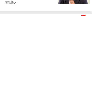
石黒隆之
NEW!
スポーツ
2026年08月04日
スクバル加入で佐々木朗希の“価
値”が急上昇？ ドジャースに浮上
する「最強ブ...
八木遊
NEW!
スポーツ
2026年08月03日
「JRA系はマジで恵まれている」
…“30分で2万円”投稿で競馬関係
者が猛反...
中川大河
NEW!
スポーツ
2026年07月30日
マリナーズ戦が試金石に…佐々木