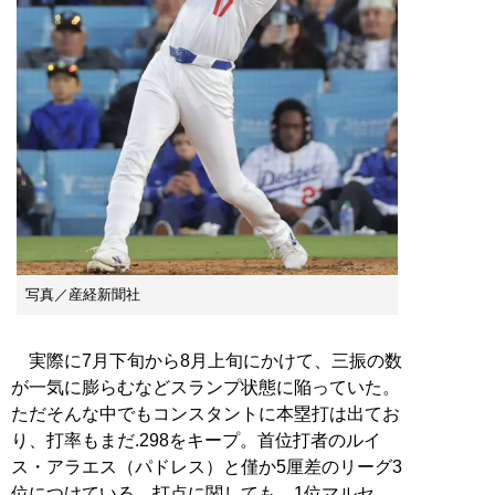
写真／産経新聞社
実際に7月下旬から8月上旬にかけて、三振の数
が一気に膨らむなどスランプ状態に陥っていた。
ただそんな中でもコンスタントに本塁打は出てお
り、打率もまだ.298をキープ。首位打者のルイ
ス・アラエス（パドレス）と僅か5厘差のリーグ3
位につけている。打点に関しても、1位マルセ