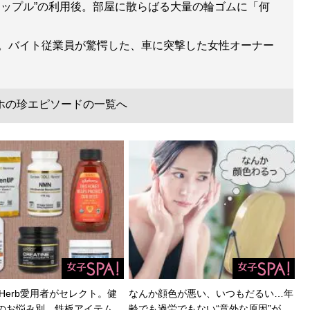
カップル”の利用後。部屋に散らばる大量の輪ゴムに「何
。バイト従業員が驚愕した、車に突撃した女性オーナー
ホの珍エピソードの一覧へ
Herb愛用者がセレクト。健
なんか顔色が悪い、いつもだるい…年
のお悩み別、鉄板アイテム…
齢でも過労でもない“意外な原因”が