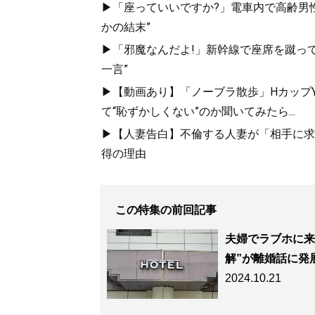
▶「座っていいですか?」電車内で高齢男性
かの結末”
▶「邪魔なんだよ!」新幹線で座席を蹴って
一言”
▶【動画あり】「ノーブラ散歩」HカップYo
て“恥ずかしくない”のか聞いてみたら...
▶【人妻告白】不倫する人妻が「相手に求め
得の理由
この特集の前回記事
夫婦でラブホに来
解”が離婚話に発
2024.10.21