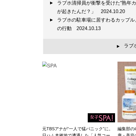
ラブホ清掃員が衝撃を受けた“熟年
が起きたんだ？」
2024.10.20
ラブホの駐車場に居すわるカップル
の行動
2024.10.13
ラブ
▲
元TBSアナが“一人で猛パニック”に。
編集部のi
日ハム本拠地で遭遇した「人気コー…
康・美容