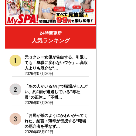
24時間更新
人気ランキング
元セクシー女優が告白する、引退し
ても「昼職に戻れないワケ」…高収
入よりも厄介な“...
2026年07月30日
「あの人がいるだけで職場がしんど
い」約4割が遭遇している“毒社
員”の正体…「不機...
2026年07月30日
「お局が孫のようにかわいがってく
れた」納言・薄幸が伝授する“職場
の厄介者を手なず...
2026年08月02日