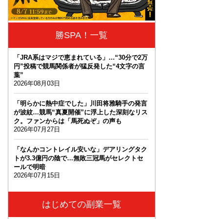
勝SPA！一覧
「JRA系はマジで恵まれている」…“30分で2万
円”投稿で競馬関係者が猛反発した“4文字の言
葉”
2026年08月03日
「明らかに熱中症でした」川田将雅騎手の発言
が波紋…競馬“真夏開催”に浮上した深刻なリス
ク。ファンからは「馬死ぬぞ」の声も
2026年07月27日
「なんかコントレイル安いな」デアリングタク
トが3.3億円の陰で…無敗三冠馬がセレクトセ
ールで明暗
2026年07月15日
はじめての副業一覧