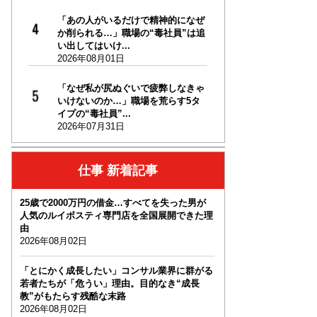
「あの人がいるだけで精神的になぜ
か削られる…」職場の“毒社員”は追
い出してはいけ...
2026年08月01日
「なぜ私が尻ぬぐいで疲弊しなきゃ
いけないのか…」職場を荒らす5タ
イプの“毒社員”...
2026年07月31日
仕事 新着記事
25歳で2000万円の借金…すべてを失った男が
人気のルイボスティ専門店を全国展開できた理
由
2026年08月02日
「とにかく成長したい」コンサル業界に群がる
若者たちが「危うい」理由。目的なき“成長
教”がもたらす残酷な末路
2026年08月02日