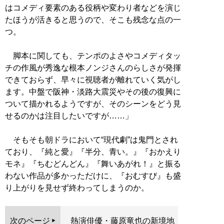
はコメディ要素のある役柄や変わり者などを演じ
たほうが活きると思うので、そこも残念な点の一
つ。
脚本に関しても、テンポのよさやコメディタッ
チの作風が秀逸な根本ノンジさんのらしさが発揮
できておらず、早々に視聴者が離れていく気がし
ます。中盤で阪神・淡路大震災やその後の復興に
ついて描かれるようですが、そのシーンをどう見
せるのかは注目したいですが……」
そもそも朝ドラにおいて“現代劇”は鬼門とされ
ており、『純と愛』『半分、青い。』『おかえり
モネ』『ちむどんどん』『舞いあがれ！』と振る
わない作品が多かっただけに、『おむすび』も盛
り上がりを見せず終わってしまうのか。
次のページ
熱演俳優・藤原竜也の新境地