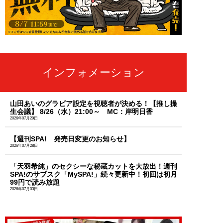
インフォメーション
山田あいのグラビア設定を視聴者が決める！【推し撮
生会議】 8/26（水）21:00～ MC：岸明日香
2026年07月29日
【週刊SPA! 発売日変更のお知らせ】
2026年07月28日
「天羽希純」のセクシーな秘蔵カットを大放出！週刊
SPA!のサブスク「MySPA!」続々更新中！初回は初月
99円で読み放題
2026年07月03日