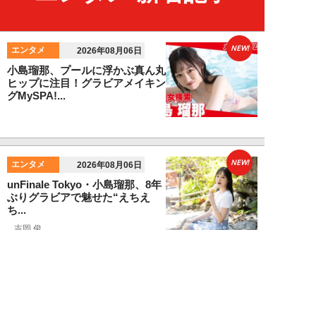
NEW!
エンタメ
2026年08月06日
小島瑠那、プールに浮かぶ真ん丸
ヒップに注目！グラビアメイキン
グMySPA!...
NEW!
エンタメ
2026年08月06日
unFinale Tokyo・小島瑠那、8年
ぶりグラビアで魅せた“えちえ
ち...
吉岡 俊
NEW!
エンタメ
2026年08月05日
東雲うみ、グラビアメイキング
MySPA!限定ムービー公開！【見