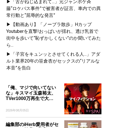
▶「舌がねじ込まれて...」元ジャンポケ斉
藤“ロケバス事件”で被害者が証言、車内での異
常行動と“屈辱的な発言”
▶【動画あり】「ノーブラ散歩」Hカップ
Youtuberを直撃!おっぱいが揺れ、透け乳首で
街中を歩いて“恥ずかしくない”のか聞いてみた
ら...
▶「子宮をキュンッとさせてくれる人...」アダ
ルト業界20年の笹倉杏がセックスの“リアルな
本音”を告白
「俺、マジで向いてない
な」キスマイ玉森裕太、
TVer1000万再生で大…
2026年08月05日
編集部のiHerb愛用者がセ