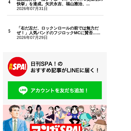
快挙」を達成。矢沢永吉、福山雅治、...
2026年07月31日
「右だ左だ、ロックンロールの前では無力だ
ぜ！」人気バンドのフジロックMCに賛否…...
2026年07月29日