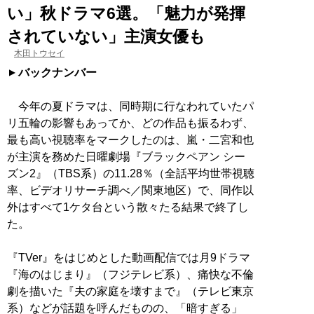
い」秋ドラマ6選。「魅力が発揮
されていない」主演女優も
木田トウセイ
バックナンバー
今年の夏ドラマは、同時期に行なわれていたパ
リ五輪の影響もあってか、どの作品も振るわず、
最も高い視聴率をマークしたのは、嵐・二宮和也
が主演を務めた日曜劇場『ブラックペアン シー
ズン2』（TBS系）の11.28％（全話平均世帯視聴
率、ビデオリサーチ調べ／関東地区）で、同作以
外はすべて1ケタ台という散々たる結果で終了し
た。
『TVer』をはじめとした動画配信では月9ドラマ
『海のはじまり』（フジテレビ系）、痛快な不倫
劇を描いた『夫の家庭を壊すまで』（テレビ東京
系）などが話題を呼んだものの、「暗すぎる」