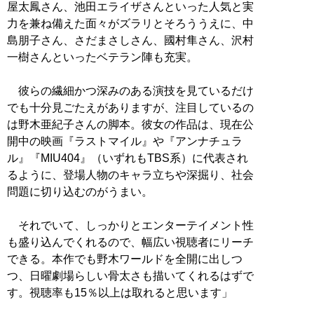
屋太鳳さん、池田エライザさんといった人気と実
力を兼ね備えた面々がズラリとそろううえに、中
島朋子さん、さだまさしさん、國村隼さん、沢村
一樹さんといったベテラン陣も充実。
彼らの繊細かつ深みのある演技を見ているだけ
でも十分見ごたえがありますが、注目しているの
は野木亜紀子さんの脚本。彼女の作品は、現在公
開中の映画『ラストマイル』や『アンナチュラ
ル』『MIU404』（いずれもTBS系）に代表され
るように、登場人物のキャラ立ちや深掘り、社会
問題に切り込むのがうまい。
それでいて、しっかりとエンターテイメント性
も盛り込んでくれるので、幅広い視聴者にリーチ
できる。本作でも野木ワールドを全開に出しつ
つ、日曜劇場らしい骨太さも描いてくれるはずで
す。視聴率も15％以上は取れると思います」