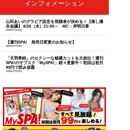
インフォメーション
山田あいのグラビア設定を視聴者が決める！【推し撮
生会議】 8/26（水）21:00～ MC：岸明日香
2026年07月29日
【週刊SPA! 発売日変更のお知らせ】
2026年07月28日
「天羽希純」のセクシーな秘蔵カットを大放出！週刊
SPA!のサブスク「MySPA!」続々更新中！初回は初月
99円で読み放題
2026年07月03日