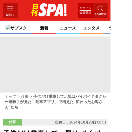
ログイン
会員登録
サブスク
新着
ニュース
エンタメ
ライフ
トップ
仕事
子供だけ乗車して…親はバイバイ？タクシ
ー運転手が見た「配車アプリ」で増えた“変わったお客さ
ん”たち
仕事
投稿日：2024年10月28日 08:51