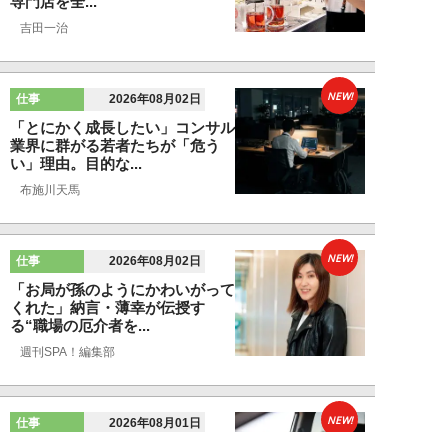
専門店を全...
吉田一治
NEW!
仕事
2026年08月02日
「とにかく成長したい」コンサル
業界に群がる若者たちが「危う
い」理由。目的な...
布施川天馬
NEW!
仕事
2026年08月02日
「お局が孫のようにかわいがって
くれた」納言・薄幸が伝授す
る“職場の厄介者を...
週刊SPA！編集部
NEW!
仕事
2026年08月01日