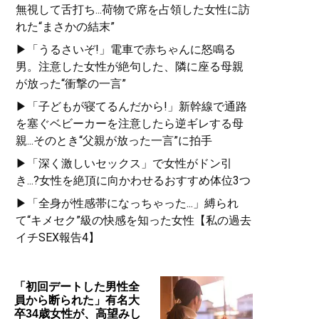
無視して舌打ち...荷物で席を占領した女性に訪
れた“まさかの結末”
▶「うるさいぞ!」電車で赤ちゃんに怒鳴る
男。注意した女性が絶句した、隣に座る母親
が放った“衝撃の一言”
▶「子どもが寝てるんだから!」新幹線で通路
を塞ぐベビーカーを注意したら逆ギレする母
親...そのとき“父親が放った一言”に拍手
▶「深く激しいセックス」で女性がドン引
き...?女性を絶頂に向かわせるおすすめ体位3つ
▶「全身が性感帯になっちゃった...」縛られ
て“キメセク”級の快感を知った女性【私の過去
イチSEX報告4】
「初回デートした男性全
員から断られた」有名大
卒34歳女性が、高望みし