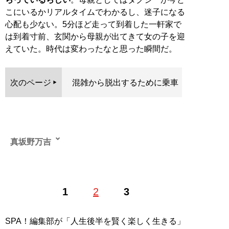
こにいるかリアルタイムでわかるし、迷子になる
心配も少ない。5分ほど走って到着した一軒家で
は到着寸前、玄関から母親が出てきて女の子を迎
えていた。時代は変わったなと思った瞬間だ。
次のページ
混雑から脱出するために乗車
真坂野万吉
フリーライター。定時制で東京を走り回っている現役の
1
2
3
中年タクシードライバー
記事一覧へ
SPA！編集部が「人生後半を賢く楽しく生きる」