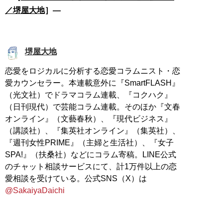
／堺屋大地
］―
堺屋大地
恋愛をロジカルに分析する恋愛コラムニスト・恋
愛カウンセラー。本連載意外に『SmartFLASH』
（光文社）でドラマコラム連載、『コクハク』
（日刊現代）で芸能コラム連載。そのほか『文春
オンライン』（文藝春秋）、『現代ビジネス』
（講談社）、『集英社オンライン』（集英社）、
『週刊女性PRIME』（主婦と生活社）、『女子
SPA!』（扶桑社）などにコラム寄稿。LINE公式
のチャット相談サービスにて、計1万件以上の恋
愛相談を受けている。公式SNS（X）は
@SakaiyaDaichi