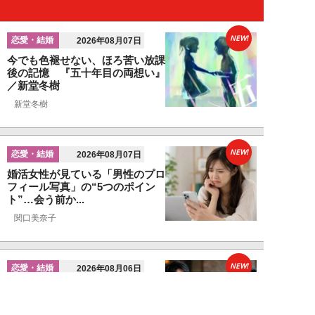
NEW!
恋愛・結婚
2026年08月07日
今でも色褪せない、ほろ苦い放課
後の記憶 『五十年目の両想い』
／新堂冬樹
新堂冬樹
NEW!
恋愛・結婚
2026年08月07日
婚活女性が見ている「男性のプロ
フィール写真」の“5つのポイン
ト”…会う前か...
関口美奈子
NEW!
恋愛・結婚
2026年08月06日
年収2000万円でも苦戦…婚活で
「デキる男」が女性に敬遠され
る“意外な理由...