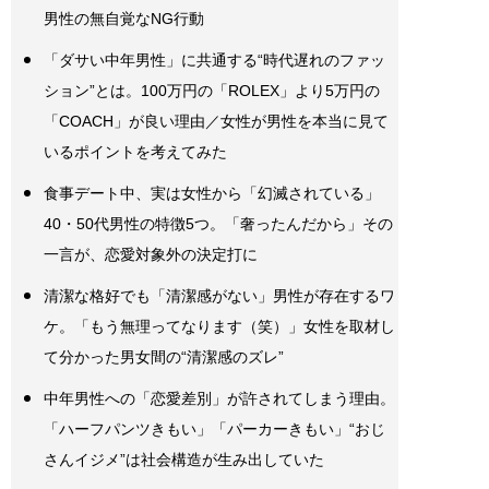
男性の無自覚なNG行動
「ダサい中年男性」に共通する“時代遅れのファッ
ション”とは。100万円の「ROLEX」より5万円の
「COACH」が良い理由／女性が男性を本当に見て
いるポイントを考えてみた
食事デート中、実は女性から「幻滅されている」
40・50代男性の特徴5つ。「奢ったんだから」その
一言が、恋愛対象外の決定打に
清潔な格好でも「清潔感がない」男性が存在するワ
ケ。「もう無理ってなります（笑）」女性を取材し
て分かった男女間の“清潔感のズレ”
中年男性への「恋愛差別」が許されてしまう理由。
「ハーフパンツきもい」「パーカーきもい」“おじ
さんイジメ”は社会構造が生み出していた