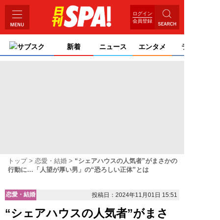
ログイン
会員登録
サブスク
新着
ニュース
エンタメ
ライフ
トップ
恋愛・結婚
“シェアハウスの人気者”がまさかの
行動に…「人望が厚い男」の“恐ろしい正体”とは
恋愛・結婚
投稿日：2024年11月01日 15:51
“シェアハウスの人気者”がまさ