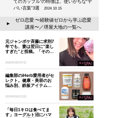
てのカップル”の特徴は。使いがちな“ヤ
バい言葉”3選
2024.10.15
ゼロ恋愛 〜経験値ゼロから学ぶ恋愛
▲
講座〜／堺屋大地の一覧へ
元ジャンポケ斉藤に求刑7
年でも、妻は翌日に“楽し
すぎた“と投稿。「その…
2026年08月07日
編集部のiHerb愛用者がセ
レクト。健康・美容のお
悩み別、鉄板アイテム…
2026年06月22日
「毎日1キロは食べてま
す」ヨーグルト沼にハマ