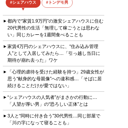
シェアハウス
トンデモ男
都内で“家賃1.9万円”の激安シェアハウスに住む
20代男性の生活「無理して稼ごうとは思わな
い」同じカレーを1週間食べることも
家賃4万円のシェアハウスに、“住み込み管理
人”として入居してみたら…「引っ越し当日に
期待が崩れ去った」ワケ
「心理的虐待を受けた経験を持つ」29歳女性が
思う“献身的な母親像”への違和感…「そばに居
続けることだけが愛ではない」
“シェアハウスの人気者”がまさかの行動に…
「人望が厚い男」の“恐ろしい正体”とは
3人と“同時に付き合う”30代男性…同じ部屋で
「川の字になって寝ることも」