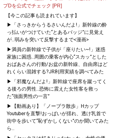
プDを公式でチェック [PR]
【今この記事も読まれています】
▶「さっきからうるさいんだよ!」新幹線の酔
っ払いがつけていた“とあるバッジ”に見覚え
が...弱みを突いて反撃するまで<漫画>
▶満員の新幹線で子供が「座りたい~!」迷惑
家族に困惑...周囲の乗客が内心“スカッ”とした
おばあさんの行動/お盆の新幹線、自由席はど
れくらい混雑する?JR利用実績を調べてみた
▶「邪魔なんだよ!」新幹線で座席を蹴ってく
る後ろの男性...恐怖に震えた女性客を救っ
た“強面男性の一言”
▶【動画あり】「ノーブラ散歩」Hカップ
Youtuberを直撃!おっぱいが揺れ、透け乳首で
街中を歩いて“恥ずかしくない”のか聞いてみた
ら...