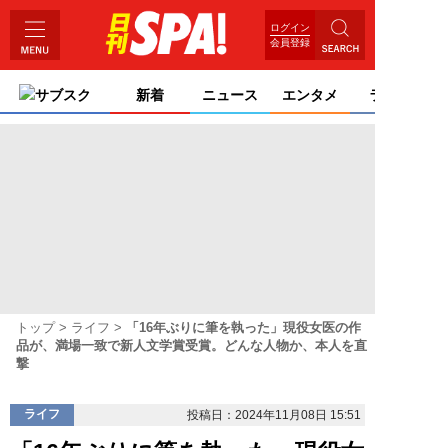
ログイン
会員登録
サブスク
新着
ニュース
エンタメ
ライフ
トップ
ライフ
「16年ぶりに筆を執った」現役女医の作
品が、満場一致で新人文学賞受賞。どんな人物か、本人を直
撃
ライフ
投稿日：2024年11月08日 15:51