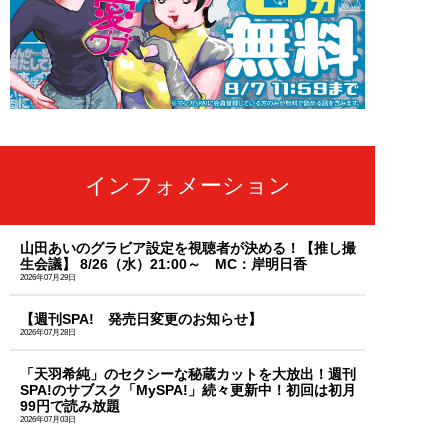
インフォメーション
山田あいのグラビア設定を視聴者が決める！【推し撮
生会議】 8/26（水）21:00～ MC：岸明日香
2026年07月29日
【週刊SPA! 発売日変更のお知らせ】
2026年07月28日
「天羽希純」のセクシーな秘蔵カットを大放出！週刊
SPA!のサブスク「MySPA!」続々更新中！初回は初月
99円で読み放題
2026年07月03日