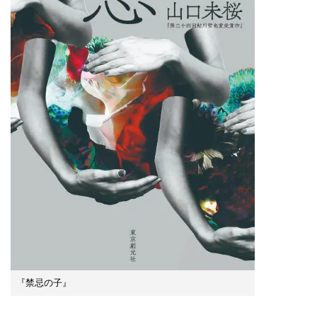
『禁忌の子』