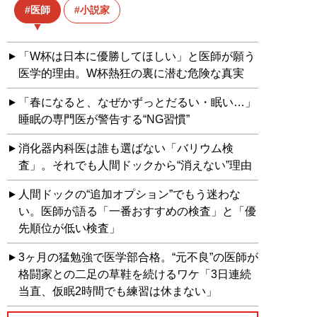
医師
小説家
「W杯は日本に優勝してほしい」と医師が願う
医学的理由。W杯熱狂の裏に潜む危険な真実
「春になると、なぜかずっとだるい・眠い…」
睡眠の専門医が警告する“NG習慣”
消化器内科医は誰も選ばない「バリウム検
査」。それでも人間ドックから“消えない”理由
人間ドックの“追加オプション”でもう迷わな
い。医師が語る「一番おすすめの検査」と「優
先順位が低い検査」
3ヶ月の猛勉強で医学部合格。“元不良”の医師が
格闘家との二足の草鞋を続けるワケ「3日連続
当直、仮眠2時間でも練習は休まない」