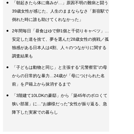
「朝起きたら体に痛みが…」原因不明の難病と闘う
39歳女性が感じた、人生のままならなさ「新宿駅で
倒れた時に誰も助けてくれなかった」
2年間毎日「昼食はゆで卵1個と千切りキャベツ」…
安定した道を捨て、夢を選んだ28歳女性の挑戦／孤
独感がある日本人は4割、人々のつながりに関する
調査結果も
「子どもは動物と同じ」と主張する“元警察官”の母
からの日常的な暴力…24歳が「母につけられた名
前」を戸籍上から抹消するまで
「3階建て10LDKの豪邸」から「築45年のボロくて
狭い部屋」に…“お嬢様だった”女性が振り返る、急
降下した実家での暮らし