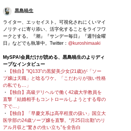
黒島暁生
ライター、エッセイスト。可視化されにくいマイ
ノリティに寄り添い、活字化することをライフワ
ークとする。『潮』『サンデー毎日』『週刊金曜
日』などでも執筆中。Twitter：
@kuroshimaaki
MySPA!会員だけが読める、黒島暁生のよりディ
ープなインタビュー
・
【独自】‟IQ133”の黒髪美少女(21歳)が「ソー
プ嬢は天職」と唸るワケ。「こだわりが強い性格
の私でも…」
・
【独自】高級デリヘルで働く42歳大学教員を
直撃「結婚相手もコントロールしようとする母の
下で…」
・
【独自】「早慶文系は高卒程度の扱い」国立大
医学部の24歳ソープ嬢を直撃。“月25日出勤”のリ
アル月収と“驚きの生い立ち”を全告白