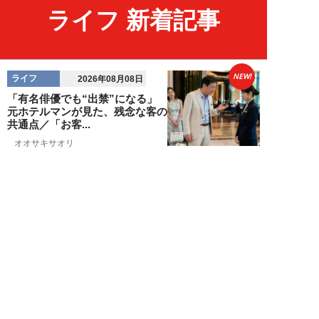
ライフ 新着記事
NEW!
ライフ
2026年08月08日
「有名俳優でも“出禁”になる」
元ホテルマンが見た、残念な客の
共通点／「お客...
オオサキサオリ
NEW!
ライフ
2026年08月08日
120万円かけて「豊胸手術」した
33歳男性を直撃「ゲイでもな
い。性同一性障...
佐藤隼秀
NEW!
ライフ
2026年08月08日