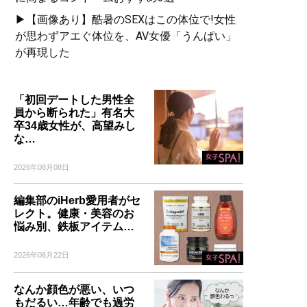
▶【画像あり】酷暑のSEXはこの体位で!女性
が思わずアエぐ体位を、AV女優「うんぱい」
が再現した
「初回デートした男性全
員から断られた」有名大
卒34歳女性が、高望みし
な…
2026年08月08日
編集部のiHerb愛用者がセ
レクト。健康・美容のお
悩み別、鉄板アイテム…
2026年06月22日
なんか顔色が悪い、いつ
もだるい…年齢でも過労