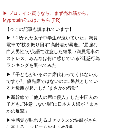
▶ プロテイン買うなら、まず売れ筋から。
Myprotein公式はこちら [PR]
【今この記事も読まれています】
▶「叩かれた女子中学生が泣いていた」満員
電車で“杖を振り回す”高齢者が暴走。“屈強な
白人男性”が英語で注意した結果.../満員電車の
ストレス、みんなは何に感じている?迷惑行為
ランキングを調べてみた
▶「子どもがいるのに席代わってくれないん
ですか?」優先席ではないのに...呆然としてい
ると母親が起こした“まさかの行動”
▶新幹線で「他人の席に侵入」した中国人の
子ども...“注意しない親”に日本人夫婦が「まさ
かの反撃」
▶生感覚が味わえる...!セックスの快感がさら
に高まるコンドームおすすめ3選