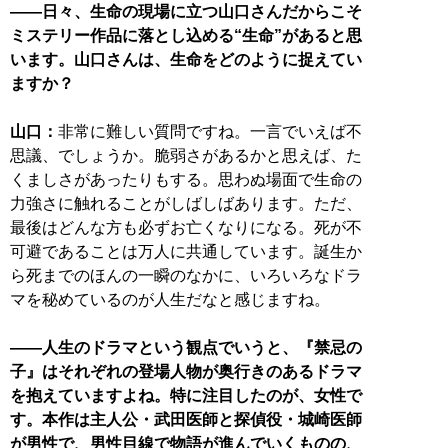
――日々、生命の現場に立つ山口さんだからこそ
ミステリー作品に落とし込める“生命”があると思
います。山口さんは、生命をどのように捉えてい
ますか？
山口：
非常に難しい質問ですね。一言でいえば不
思議、でしょうか。脆弱さがあるかと思えば、た
くましさがあったりもする。思わぬ場面で生命の
力強さに触れることがしばしばあります。ただ、
最後はどんな方も必ずお亡くなりになる。死が不
可避であることは万人に共通しています。誕生か
ら死までのほんの一瞬のなかに、いろいろなドラ
マを秘めているのが人生だなと感じますね。
――人生のドラマという観点でいうと、『禁忌の
子』はそれぞれの登場人物が奥行きのあるドラマ
を抱えていますよね。特に注目したのが、女性で
す。本作は主人公・武田医師と探偵役・城崎医師
が男性で、男性目線で物語が進んでいくものの、