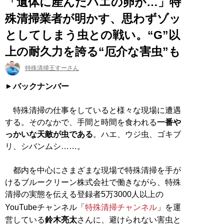
「遺体に産んだハエの卵が…」特
殊清掃業者が明かす、思わずゾッ
としてしまう虫との戦い。“G”以
上の耐久力を誇る“厄介な害虫”も
特殊清掃王すーさん
バックナンバー
特殊清掃の仕事をしていると様々な現場に遭遇
する。そのなかで、手間と時間を食われる
一番や
っかいな天敵が虫である
。ハエ、ウジ虫、ゴキブ
リ、シバンムシ……。
都内を中心にさまざまな現場で特殊清掃を手が
けるブルークリーン株式会社で働きながら、特殊
清掃の実態を伝える登録者5万3000人以上の
YouTubeチャンネル「
特殊清掃チャンネル
」を運
営している
鈴木亮太
さんに、避けられない害虫と