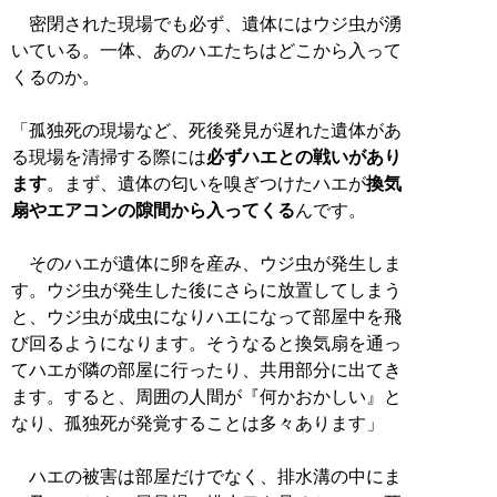
密閉された現場でも必ず、遺体にはウジ虫が湧
いている。一体、あのハエたちはどこから入って
くるのか。
「孤独死の現場など、死後発見が遅れた遺体があ
る現場を清掃する際には
必ずハエとの戦いがあり
ます
。まず、遺体の匂いを嗅ぎつけたハエが
換気
扇やエアコンの隙間から入ってくる
んです。
そのハエが遺体に卵を産み、ウジ虫が発生しま
す。ウジ虫が発生した後にさらに放置してしまう
と、ウジ虫が成虫になりハエになって部屋中を飛
び回るようになります。そうなると換気扇を通っ
てハエが隣の部屋に行ったり、共用部分に出てき
ます。すると、周囲の人間が『何かおかしい』と
なり、孤独死が発覚することは多々あります」
ハエの被害は部屋だけでなく、排水溝の中にま