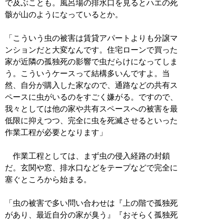
で及ぶことも。風呂場の排水口を見るとハエの死
骸が山のようになっているとか。
「こういう虫の被害は賃貸アパートよりも分譲マ
ンションだと大変なんです。住宅ローンで買った
家が近隣の孤独死の影響で虫だらけになってしま
う。こういうケースって結構多いんですよ。当
然、自分が購入した家なので、通路などの共有ス
ペースに虫がいるのをすごく嫌がる。ですので、
我々としては他の家や共有スペースへの被害を最
低限に抑えつつ、完全に虫を死滅させるといった
作業工程が必要となります」
作業工程としては、まず虫の侵入経路の封鎖
だ。玄関や窓、排水口などをテープなどで完全に
塞ぐところから始まる。
「虫の被害で多い問い合わせは『上の階で孤独死
があり、最近自分の家が臭う』『おそらく孤独死