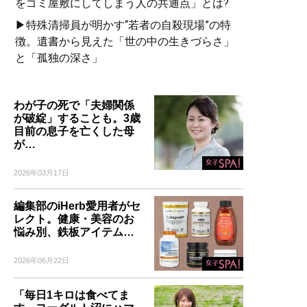
をゴミ屋敷にしてしまう人の共通点」とは?
▶特殊清掃員が明かす“若者の自殺現場”の特
徴。遺書から見えた「世の中の生きづらさ」
と「孤独の深さ」
わが子の死で「夫婦関係
が破綻」することも。3歳
目前の息子を亡くした母
が…
2026年03月17日
編集部のiHerb愛用者がセ
レクト。健康・美容のお
悩み別、鉄板アイテム…
2026年06月22日
「毎日1キロは食べてま