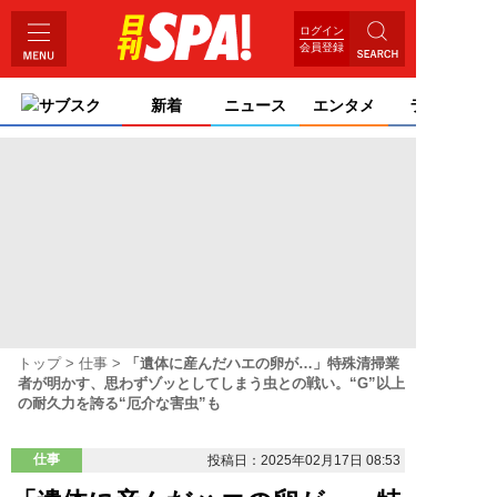
ログイン
会員登録
サブスク
新着
ニュース
エンタメ
ライフ
トップ
仕事
「遺体に産んだハエの卵が…」特殊清掃業
者が明かす、思わずゾッとしてしまう虫との戦い。“G”以上
の耐久力を誇る“厄介な害虫”も
仕事
投稿日：2025年02月17日 08:53