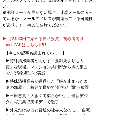
メールをクリックして、登録を完了させてくださ
い。
記事一覧へ
※認証メールが届かない場合、迷惑メールに入っ
ているか、メールアドレスが間違っている可能性
があります。再度ご登録ください。
▶ 月2,980円で始める自己投資。初心者向け
chocoZAPはこちら [PR]
【今この記事も読まれています】
▶特殊清掃業者が明かす「孤独死よりも大
変」な現場。マンション共用部から鳩の巣ま
で、“汚物処理”の実態
▶特殊清掃業者が遭遇した「時が止まったま
まの部屋」。裁判で揉めて“死後2年間”も放置
▶三田悠貴「大きくて柔らかい」、最新デジ
タル写真集で美ボディで魅了
▶外見だけみると普通の社会人なのに...「自宅