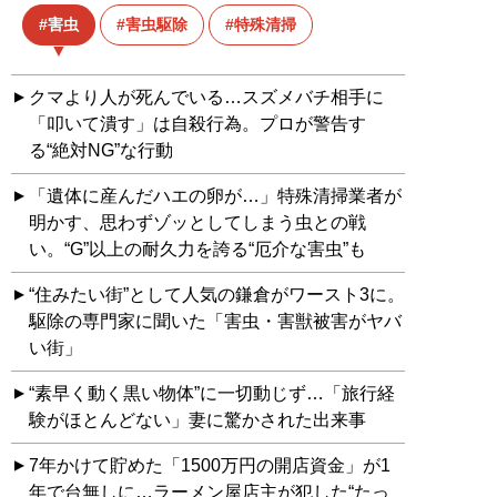
害虫
害虫駆除
特殊清掃
クマより人が死んでいる…スズメバチ相手に
「叩いて潰す」は自殺行為。プロが警告す
る“絶対NG”な行動
「遺体に産んだハエの卵が…」特殊清掃業者が
明かす、思わずゾッとしてしまう虫との戦
い。“G”以上の耐久力を誇る“厄介な害虫”も
“住みたい街”として人気の鎌倉がワースト3に。
駆除の専門家に聞いた「害虫・害獣被害がヤバ
い街」
“素早く動く黒い物体”に一切動じず…「旅行経
験がほとんどない」妻に驚かされた出来事
7年かけて貯めた「1500万円の開店資金」が1
年で台無しに…ラーメン屋店主が犯した“たっ