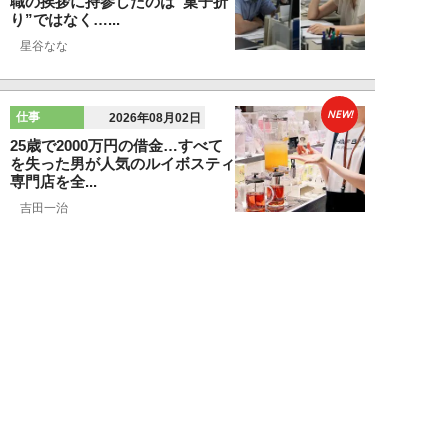
職の挨拶に持参したのは“菓子折
り”ではなく…...
星谷なな
NEW!
仕事
2026年08月02日
25歳で2000万円の借金…すべて
を失った男が人気のルイボスティ
専門店を全...
吉田一治
NEW!
仕事
2026年08月02日
「とにかく成長したい」コンサル
業界に群がる若者たちが「危う
い」理由。目的な...
布施川天馬
NEW!
仕事
2026年08月02日