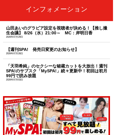
インフォメーション
山田あいのグラビア設定を視聴者が決める！【推し撮
生会議】 8/26（水）21:00～ MC：岸明日香
2026年07月29日
【週刊SPA! 発売日変更のお知らせ】
2026年07月28日
「天羽希純」のセクシーな秘蔵カットを大放出！週刊
SPA!のサブスク「MySPA!」続々更新中！初回は初月
99円で読み放題
2026年07月03日