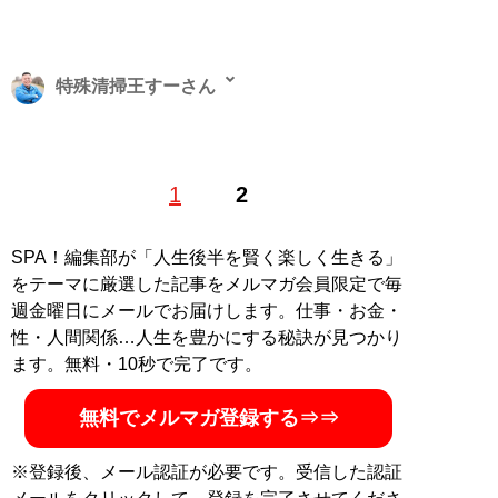
特殊清掃王すーさん
（公社）日本ペストコントロール協会認証技能師。1992
1
2
年、東京都大田区生まれ。地元の進学校を卒業後、様々
な業種を経験し、孤独死・災害現場復旧のリーディング
カンパニーである「
ブルークリーン
」の創業に参画。こ
SPA！編集部が「人生後半を賢く楽しく生きる」
れまで官公庁から五つ星ホテルまで、さまざまな取引先
をテーマに厳選した記事をメルマガ会員限定で毎
から依頼を受け、現場作業を実施した経験を基に、
週金曜日にメールでお届けします。仕事・お金・
YouTubeチャンネル「
BLUE CLEAN【公式】
」にて特殊
性・人間関係…人生を豊かにする秘訣が見つかり
清掃現場のリアルを配信中！趣味はプロレス観戦
ます。無料・10秒で完了です。
MySPA!会員だけが読める、特殊清掃王すーさんのより
無料でメルマガ登録する⇒⇒
ディープな記事
・特殊清掃員が明かす“若者の自殺現場”の特徴。遺書か
※登録後、メール認証が必要です。受信した認証
ら見えた「世の中の生きづらさ」と「孤独の深さ」