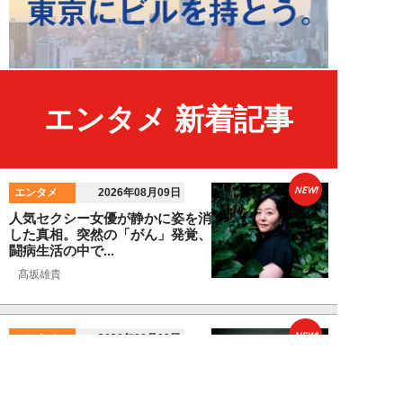
エンタメ 新着記事
NEW!
エンタメ
2026年08月09日
人気セクシー女優が静かに姿を消
した真相。突然の「がん」発覚、
闘病生活の中で...
髙坂雄貴
NEW!
エンタメ
2026年08月09日
中島健人が振り返る、精神的に苦
しかった時期「表層的な部分を見
て“悪”として...