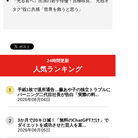
『光る君へ』出演の若手俳優・吉柳咲良、”元祖オ
タク”役に共感「世界を救うと思う」
24時間更新
人気ランキング
手紙1枚で退所通告…藤あや子の独立トラブルに
バーニング二代目社長が告白「実際の料...
2026年08月04日
3か月で20キロ減！「無料のChatGPTだけ」で
ダイエットを成功させた芸人を直...
2026年08月05日