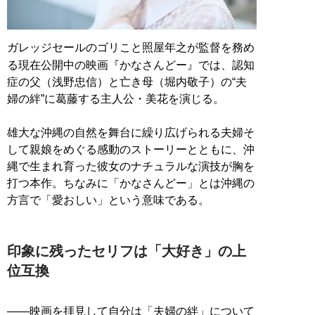
ガレッジセールのゴリこと照屋年之が監督を務め
る現在公開中の映画『かなさんどー』では、認知
症の父（浅野忠信）と亡き母（堀内敬子）の“夫
婦の絆”に葛藤する主人公・美花を演じる。
雄大な沖縄の自然を舞台に繰り広げられる夫婦そ
して親娘をめぐる感動のストーリーとともに、沖
縄で生まれ育った彼女のナチュラルな演技が胸を
打つ本作。ちなみに「かなさんどー」とは沖縄の
方言で「愛おしい」という意味である。
印象に残ったセリフは「大好き」の上
位互換
――映画を拝見して自分は「夫婦の絆」について