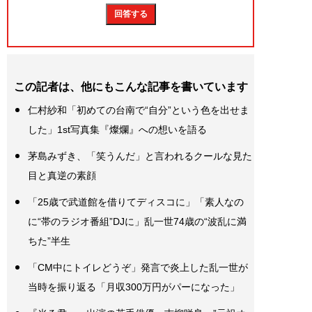
この記者は、他にもこんな記事を書いています
仁村紗和「初めての台南で“自分”という色を出せま
した」1st写真集『燦爛』への想いを語る
茅島みずき、「笑うんだ」と言われるクールな見た
目と真逆の素顔
「25歳で武道館を借りてディスコに」「素人なの
に“帯のラジオ番組”DJに」乱一世74歳の“波乱に満
ちた”半生
「CM中にトイレどうぞ」発言で炎上した乱一世が
当時を振り返る「月収300万円がパーになった」