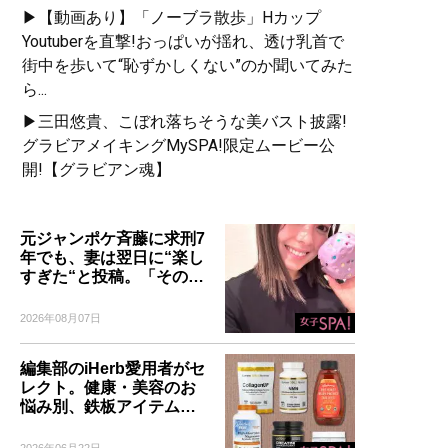
▶【動画あり】「ノーブラ散歩」Hカップ
Youtuberを直撃!おっぱいが揺れ、透け乳首で
街中を歩いて“恥ずかしくない”のか聞いてみた
ら...
▶三田悠貴、こぼれ落ちそうな美バスト披露!
グラビアメイキングMySPA!限定ムービー公
開!【グラビアン魂】
元ジャンポケ斉藤に求刑7
年でも、妻は翌日に“楽し
すぎた“と投稿。「その…
2026年08月07日
編集部のiHerb愛用者がセ
レクト。健康・美容のお
悩み別、鉄板アイテム…
2026年06月22日