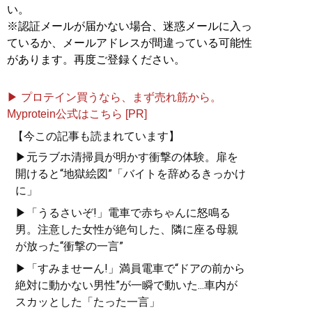
い。
※認証メールが届かない場合、迷惑メールに入っ
ているか、メールアドレスが間違っている可能性
があります。再度ご登録ください。
▶ プロテイン買うなら、まず売れ筋から。
Myprotein公式はこちら [PR]
【今この記事も読まれています】
▶元ラブホ清掃員が明かす衝撃の体験。扉を
開けると“地獄絵図”「バイトを辞めるきっかけ
に」
▶「うるさいぞ!」電車で赤ちゃんに怒鳴る
男。注意した女性が絶句した、隣に座る母親
が放った“衝撃の一言”
▶「すみませーん!」満員電車で“ドアの前から
絶対に動かない男性”が一瞬で動いた...車内が
スカッとした「たった一言」