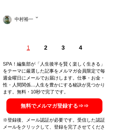
中村裕一
株式会社ラーニャ代表取締役。ドラマや映画の執筆を行
1
2
3
4
うライター。Xアカウント：
@Yuichitter
記事一覧へ
SPA！編集部が「人生後半を賢く楽しく生きる」
をテーマに厳選した記事をメルマガ会員限定で毎
週金曜日にメールでお届けします。仕事・お金・
性・人間関係…人生を豊かにする秘訣が見つかり
ます。無料・10秒で完了です。
無料でメルマガ登録する⇒⇒
※登録後、メール認証が必要です。受信した認証
メールをクリックして、登録を完了させてくださ