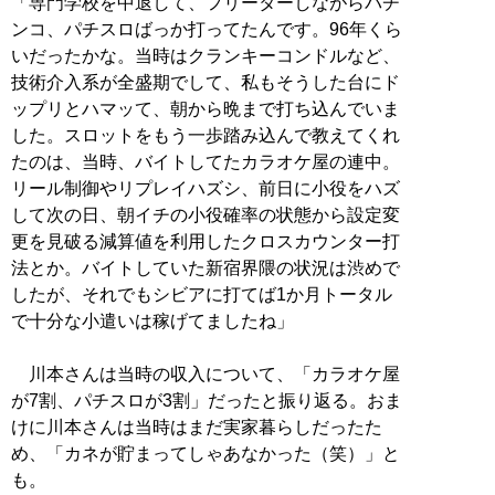
「専門学校を中退して、フリーターしながらパチ
ンコ、パチスロばっか打ってたんです。96年くら
いだったかな。当時はクランキーコンドルなど、
技術介入系が全盛期でして、私もそうした台にド
ップリとハマッて、朝から晩まで打ち込んでいま
した。スロットをもう一歩踏み込んで教えてくれ
たのは、当時、バイトしてたカラオケ屋の連中。
リール制御やリプレイハズシ、前日に小役をハズ
して次の日、朝イチの小役確率の状態から設定変
更を見破る減算値を利用したクロスカウンター打
法とか。バイトしていた新宿界隈の状況は渋めで
したが、それでもシビアに打てば1か月トータル
で十分な小遣いは稼げてましたね」
川本さんは当時の収入について、「カラオケ屋
が7割、パチスロが3割」だったと振り返る。おま
けに川本さんは当時はまだ実家暮らしだったた
め、「カネが貯まってしゃあなかった（笑）」と
も。