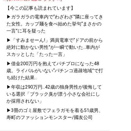
【今この記事も読まれています】
▶ガラガラの電車内で“わざわざ”隣に座ってき
た女性。カップ麺を食べ始めた挙句“まさかの
一言”に耳を疑った
▶「すみませーん!」満員電車で“ドアの前から
絶対に動かない男性”が一瞬で動いた...車内が
スカッとした「たった一言」
▶借金200万円を抱えてパチプロになった48
歳。ライバルがいない“パチンコ過疎地域”で打
ち続けた結果...
▶年収は290万円...42歳の独身男性が後悔して
いる選択「ブラック臭が漂う小さな会社にし
か採用されない」
▶3畳のゴミ屋敷でフェラガモを着る51歳男、
寿町のファッションモンスター/國友公司