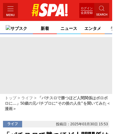
ログイン
会員登録
サブスク
新着
ニュース
エンタメ
ライフ
トップ
ライフ
「パチスロで勝つほど人間関係はボロボ
ロに…」50歳の元パチプロに“その後の人生”を聞いてみた＜
漫画＞
ライフ
投稿日：2025年03月30日 15:53