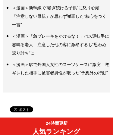
＜漫画＞新幹線で“騒ぎ続ける子供”に怒り心頭…
「注意しない母親」が思わず謝罪した“核心をつく
一言”
＜漫画＞「急ブレーキをかけるな！」バス運転手に
怒鳴る老人…注意した他の客に激昂するも“思わぬ
返り討ち”に
＜漫画＞駅で外国人女性のスーツケースに激突…逆
ギレした相手に被害者男性が取った“予想外の行動”
24時間更新
人気ランキング