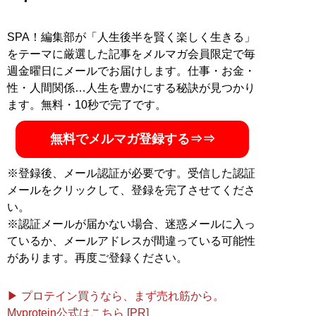
上！サウナめし』はサウナ好き必見の一冊 X（旧
Twitter）
@hashimotosan84
SPA！編集部が「人生後半を賢く楽しく生きる」
をテーマに厳選した記事をメルマガ会員限定で毎
記事一覧へ
週金曜日にメールでお届けします。仕事・お金・
性・人間関係…人生を豊かにする秘訣が見つかり
ます。無料・10秒で完了です。
無料でメルマガ登録する⇒⇒
※登録後、メール認証が必要です。受信した認証
メールをクリックして、登録を完了させてくださ
い。
※認証メールが届かない場合、迷惑メールに入っ
ているか、メールアドレスが間違っている可能性
があります。再度ご登録ください。
▶ プロテイン買うなら、まず売れ筋から。
Myprotein公式はこちら [PR]