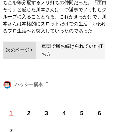
ち金を等分配するノリ打ちの仲間だった。「面白
そう」と感じた川本さんは二つ返事でノリ打ちグ
ループに入ることとなる。これがきっかけで、川
本さんは本格的にスロットだけでの生活、いわゆ
るプロ生活へと突入していったのであった。
軍団で勝ち続けられていた打
次のページ
ち方
ハッシー橋本
愛知県出身の漫画家。パチンコ・パチスロ漫画を中心に
1
2
3
4
5
6
活躍し、‘15年より月刊ヤングマガジンで連載を始めた
『賭博黙示録カイジ』のスピンオフ『中間管理録トネガ
ワ』が大ヒット。サウナとビールの愉悦を描いた『極
7