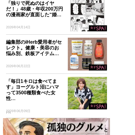
「独りで死ぬのはイヤ
だ！」48歳・年収200万円
の漫画家が直面した“婚…
2026年04月14日
編集部のiHerb愛用者がセ
レクト。健康・美容のお
悩み別、鉄板アイテム…
2026年06月22日
「毎日1キロは食べてま
す」ヨーグルト沼にハマ
って3500種類食べた女
性…
2026年06月09日
PR