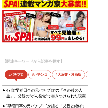
【関連キーワードから記事を探す】
パチプロ
パチンコ
大反響・漫画版
漫画
47歳“早稲田卒の元パチプロ”の「その後の人
生」。父親の“がん発覚”で突きつけられた現実
“早稲田卒の元パチプロ”が語る「父親と絶縁す