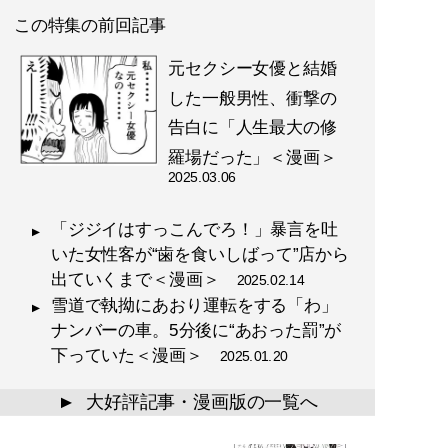
この特集の前回記事
元セクシー女優と結婚
した一般男性、衝撃の
告白に「人生最大の修
羅場だった」＜漫画＞
2025.03.06
「ジジイはすっこんでろ！」暴言を吐
いた女性客が“歯を食いしばって”店から
出ていくまで＜漫画＞
2025.02.14
雪道で執拗にあおり運転をする「わ」
ナンバーの車。5分後に“あおった罰”が
下っていた＜漫画＞
2025.01.20
大好評記事・漫画版の一覧へ
▲