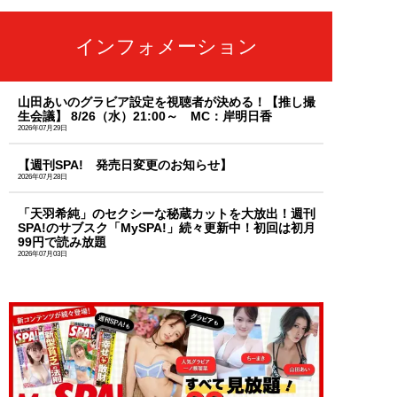
インフォメーション
山田あいのグラビア設定を視聴者が決める！【推し撮
生会議】 8/26（水）21:00～ MC：岸明日香
2026年07月29日
【週刊SPA! 発売日変更のお知らせ】
2026年07月28日
「天羽希純」のセクシーな秘蔵カットを大放出！週刊
SPA!のサブスク「MySPA!」続々更新中！初回は初月
99円で読み放題
2026年07月03日