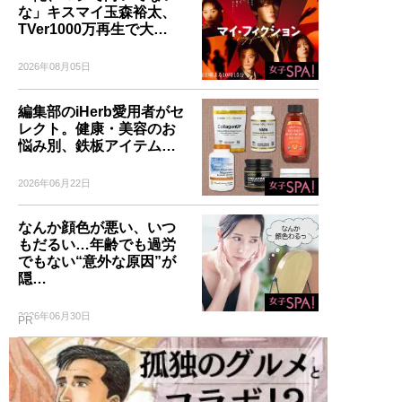
な」キスマイ玉森裕太、
TVer1000万再生で大…
2026年08月05日
編集部のiHerb愛用者がセ
レクト。健康・美容のお
悩み別、鉄板アイテム…
2026年06月22日
なんか顔色が悪い、いつ
もだるい…年齢でも過労
でもない“意外な原因”が
隠…
2026年06月30日
PR