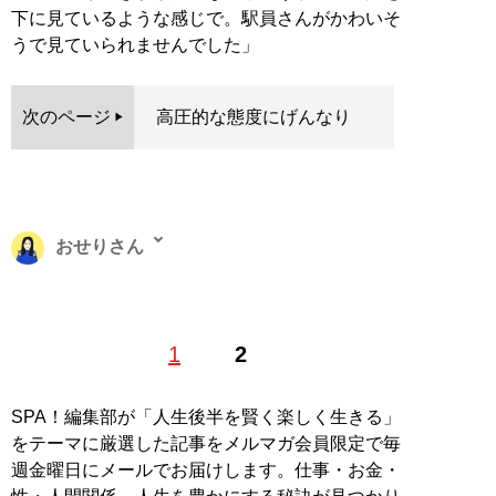
下に見ているような感じで。駅員さんがかわいそ
うで見ていられませんでした」
次のページ
高圧的な態度にげんなり
おせりさん
下北沢に住む32歳。趣味はポーカーとサウナ、ホラー映
1
2
画鑑賞。広告代理店・制作会社を経てフリーランスのブ
ロガー兼ライターに。婚活ブログ『
アラサー女の婚活談
義
』と生きることをテーマにした『
IKIRU.
』を運営中。
SPA！編集部が「人生後半を賢く楽しく生きる」
体験談の執筆を得意としている。X（旧Twitter）：
をテーマに厳選した記事をメルマガ会員限定で毎
@IKIRUwithfun
週金曜日にメールでお届けします。仕事・お金・