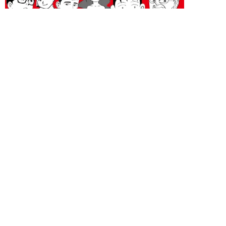
ライフ 新着記事
NEW!
ライフ
2026年08月06日
「グラスを壁に叩きつけ粉々
に…」居酒屋で大暴走する高齢男
性。被害届を出され...