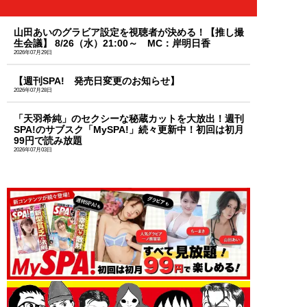
山田あいのグラビア設定を視聴者が決める！【推し撮
生会議】 8/26（水）21:00～ MC：岸明日香
2026年07月29日
【週刊SPA! 発売日変更のお知らせ】
2026年07月28日
「天羽希純」のセクシーな秘蔵カットを大放出！週刊
SPA!のサブスク「MySPA!」続々更新中！初回は初月
99円で読み放題
2026年07月03日