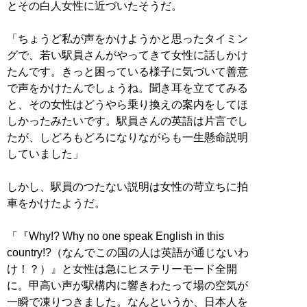
とその白人女性に近づいたそうだ。
「ちょうど私が声をかけようかと思ったタイミン
グで、若い駅員さんがやってきて女性に話しかけ
たんです。きっと困っている様子に気づいて善意
で声をかけたんでしょうね。聞き耳を立ててみる
と、その女性はどうやら乗り換えの案内をしてほ
しかったみたいです。駅員さんの英語は片言でし
たが、しどろもどろになりながらも一生懸命説明
していました」
しかし、駅員のつたない説明は女性の苛立ちに拍
車をかけたようだ。
「『Why!? Why no one speak English in this
country!?（なんでこの国の人は英語が通じないわ
け！？）』と女性は急にヒステリーモード全開
に。甲高い声が駅構内に響きわたって場の空気が
一瞬で凍りつきました。なんというか、日本人を