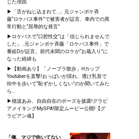
じた理由
▶「舌がねじ込まれて...」元ジャンポケ斉
藤“ロケバス事件”で被害者が証言、車内での異
常行動と“屈辱的な発言”
▶ロケバスで“口腔性交”は「信じられませんで
した」...元ジャンポケ斉藤「ロケバス事件」で
番組Dが証言。前代未聞のロケが“お蔵入り”に
なった経緯も
▶【動画あり】「ノーブラ散歩」Hカップ
Youtuberを直撃!おっぱいが揺れ、透け乳首で
街中を歩いて“恥ずかしくない”のか聞いてみた
ら...
▶穂波あみ、自由自在のポーズを披露!グラビ
アメイキングMySPA!限定ムービー公開!【グ
ラビアン魂】
「俺、マジで向いてない