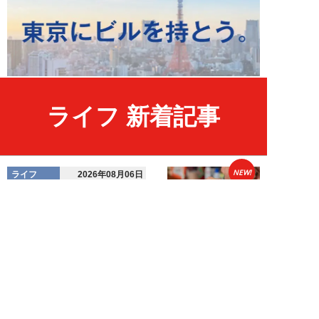
ライフ 新着記事
NEW!
ライフ
2026年08月06日
「グラスを壁に叩きつけ粉々
に…」居酒屋で大暴走する高齢男
性。被害届を出され...
高橋マナブ
NEW!
ライフ
2026年08月06日
老いていくのがすごく嫌な49歳