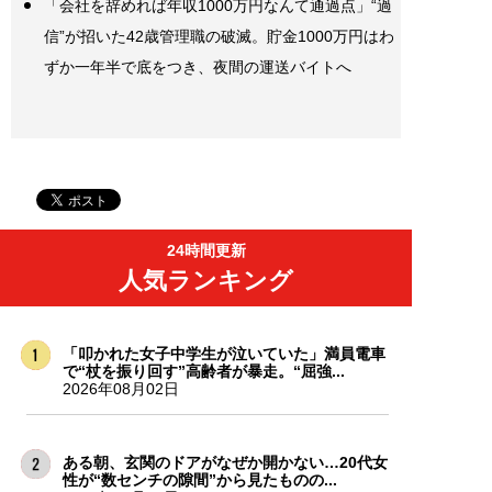
「会社を辞めれば年収1000万円なんて通過点」“過
信”が招いた42歳管理職の破滅。貯金1000万円はわ
ずか一年半で底をつき、夜間の運送バイトへ
24時間更新
人気ランキング
「叩かれた女子中学生が泣いていた」満員電車
で“杖を振り回す”高齢者が暴走。“屈強...
2026年08月02日
ある朝、玄関のドアがなぜか開かない…20代女
性が“数センチの隙間”から見たものの...