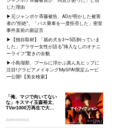
ジャンポケ斉藤被告が「同意があった」と信
じた理由
▶元ジャンポケ斉藤被告、ADが明かした被害
者の“拒絶”。「バス乗車を一度拒否した」密室
事件直前の新証言
▶【独自取材】「舐め犬を3〜5匹飼っていま
した」アラサー女性が語る“挿入なしのオナニ
ーライフ”驚きの全貌
▶小島瑠那、プールに浮かぶ真ん丸ヒップに
注目!グラビアメイキングMySPA!限定ムービ
ー公開!【美女検索】
「俺、マジで向いてない
な」キスマイ玉森裕太、
TVer1000万再生で大…
2026年08月05日