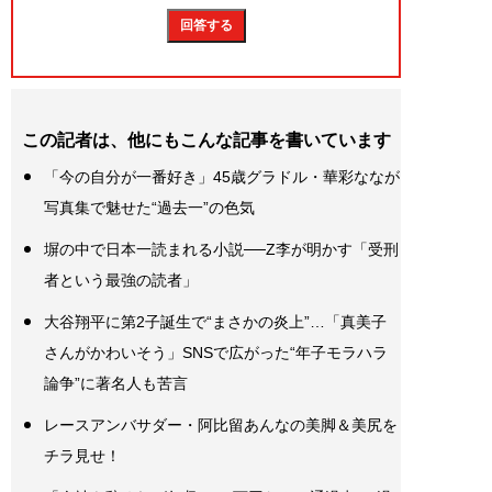
この記者は、他にもこんな記事を書いています
「今の自分が一番好き」45歳グラドル・華彩ななが
写真集で魅せた“過去一”の色気
塀の中で日本一読まれる小説──Z李が明かす「受刑
者という最強の読者」
大谷翔平に第2子誕生で“まさかの炎上”…「真美子
さんがかわいそう」SNSで広がった“年子モラハラ
論争”に著名人も苦言
レースアンバサダー・阿比留あんなの美脚＆美尻を
チラ見せ！