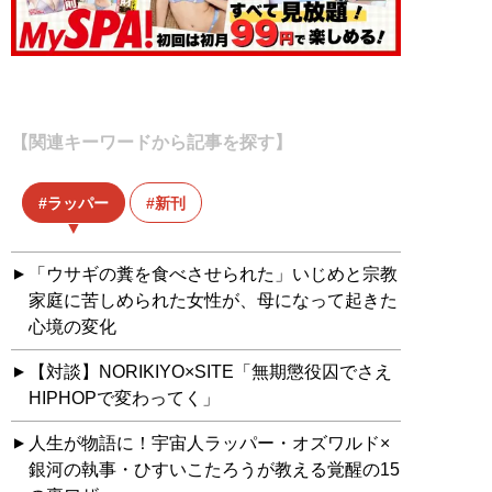
【関連キーワードから記事を探す】
ラッパー
新刊
「ウサギの糞を食べさせられた」いじめと宗教
家庭に苦しめられた女性が、母になって起きた
心境の変化
【対談】NORIKIYO×SITE「無期懲役囚でさえ
HIPHOPで変わってく」
人生が物語に！宇宙人ラッパー・オズワルド×
銀河の執事・ひすいこたろうが教える覚醒の15