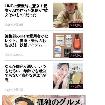
LINEの新機能に驚き！親
友がAIで作った返信が“彼
女そのもの”だった…
2026年05月28日
編集部のiHerb愛用者がセ
レクト。健康・美容のお
悩み別、鉄板アイテム…
2026年06月22日
なんか顔色が悪い、いつ
もだるい…年齢でも過労
でもない“意外な原因”が
隠…
2026年06月30日
PR