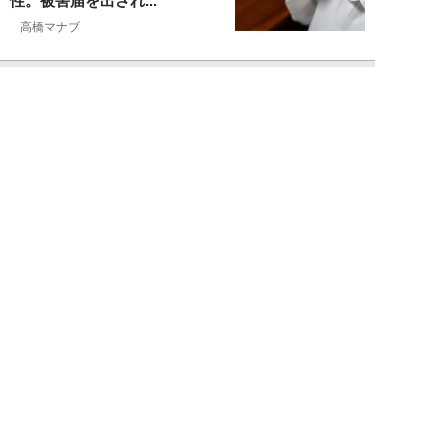
性。被害届を出され...
高橋マナブ
NEW!
ライフ
2026年08月06日
老いていくのがすごく嫌な49歳
男性。孤独な老後を恐れる相談
に、佐藤優が贈る...
佐藤優
NEW!
ライフ
2026年08月05日
タクシー待ちの長蛇の列に堂々と
割り込む“派手な男女”を、小柄
な女性が「意外...
和泉太郎
NEW!
ライフ
2026年08月05日