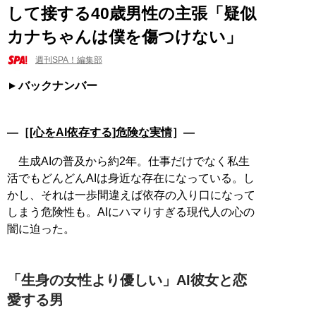
して接する40歳男性の主張「疑似
カナちゃんは僕を傷つけない」
週刊SPA！編集部
バックナンバー
―［
[心をAI依存する]危険な実情
］―
生成AIの普及から約2年。仕事だけでなく私生
活でもどんどんAIは身近な存在になっている。し
かし、それは一歩間違えば依存の入り口になって
しまう危険性も。AIにハマりすぎる現代人の心の
闇に迫った。
「生身の女性より優しい」AI彼女と恋
愛する男