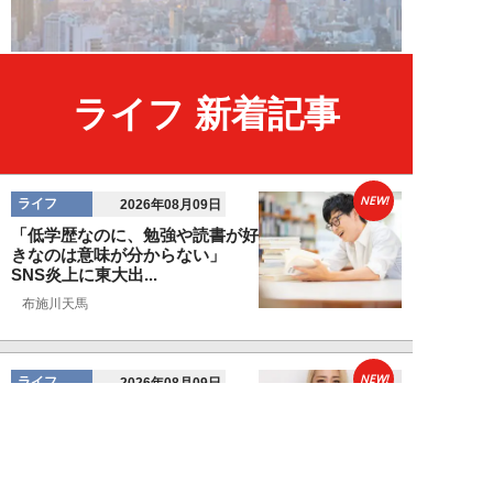
ライフ 新着記事
NEW!
ライフ
2026年08月09日
「低学歴なのに、勉強や読書が好
きなのは意味が分からない」
SNS炎上に東大出...
布施川天馬
NEW!
ライフ
2026年08月09日
ギャル霊媒師・飯塚唯が生活カツ
カツのダンサー30歳女性を霊視
した結果が怖す...
飯塚 唯