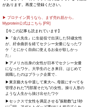
があります。再度ご登録ください。
▶ プロテイン買うなら、まず売れ筋から。
Myprotein公式はこちら [PR]
【今この記事も読まれています】
▶『金八先生』に生徒役で出演した53歳女性
が、紆余曲折を経てセクシー女優になったワ
ケ「とにかく自由に使えるお金が欲しかっ
た」
▶アメリカ出身の女性が日本でセクシー女優
になったワケ。大学生のとき来日、はじめて
就職したのはブラック企業で...
▶東京藝大を中退して東大へ...母親にすべてを
管理された“汚部屋そだち”の女性。操り人形の
ような人生から抜け出せたワケ
▶セックスで女性を満足させる“振動数”は1秒
に◯回。アダルトグッズ選びにも役立てられ