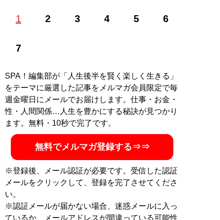
エンタメ好きなフリーライター。クリエイターやアイド
1
2
3
4
5
6
ルなどのプロモーション取材を手掛ける。ワンドリンク
制のライブが好き。
記事一覧へ
7
SPA！編集部が「人生後半を賢く楽しく生きる」
をテーマに厳選した記事をメルマガ会員限定で毎
週金曜日にメールでお届けします。仕事・お金・
性・人間関係…人生を豊かにする秘訣が見つかり
ます。無料・10秒で完了です。
無料でメルマガ登録する⇒⇒
※登録後、メール認証が必要です。受信した認証
メールをクリックして、登録を完了させてくださ
い。
※認証メールが届かない場合、迷惑メールに入っ
ているか、メールアドレスが間違っている可能性