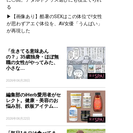
る
▶【画像あり】酷暑のSEXはこの体位で!女性
が思わずアエぐ体位を、AV女優「うんぱい」
が再現した
「生きてる意味あん
の？」35歳独身・ほぼ無
職の女性がやってみた、
小さな…
2026年06月28日
編集部のiHerb愛用者がセ
レクト。健康・美容のお
悩み別、鉄板アイテム…
2026年06月22日