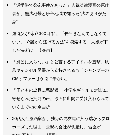
「通学路で発砲事件があった」人気法律漫画の原作
者が、無法地帯と紛争地域で知った“法のありがた
み”
虐待父が“余命300日”に。「長生きなんてしなくて
いい」“介護から逃げる方法”を模索する一人娘が下
した決断は…【漫画】
「風呂に入らない」と公言するアイドルを直撃。風
呂キャンセル界隈から支持されるも「シャンプーの
CMオファーは永遠に来ない」
「子どもの成長に悪影響」“小学生ギャル”の雑誌に
寄せられた批判の声。徐々に世間に受け入れられて
いくまでの紆余曲折
30代女性漫画家が、独身の男友達に片っ端からプロ
ポーズした理由「父親の会社が倒産し、借金が