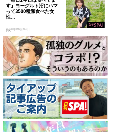
「毎日1キロは食べてま
す」ヨーグルト沼にハマ
って3500種類食べた女
性…
2026年06月09日
PR