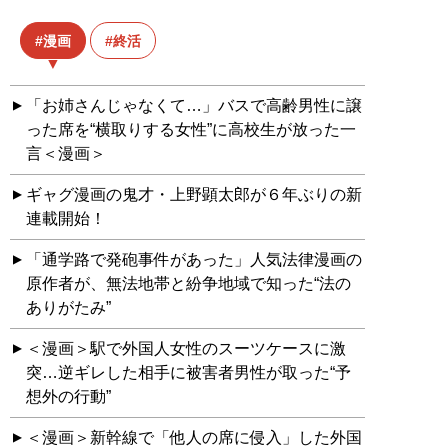
漫画
終活
「お姉さんじゃなくて…」バスで高齢男性に譲
った席を“横取りする女性”に高校生が放った一
言＜漫画＞
ギャグ漫画の鬼才・上野顕太郎が６年ぶりの新
連載開始！
「通学路で発砲事件があった」人気法律漫画の
原作者が、無法地帯と紛争地域で知った“法の
ありがたみ”
＜漫画＞駅で外国人女性のスーツケースに激
突…逆ギレした相手に被害者男性が取った“予
想外の行動”
＜漫画＞新幹線で「他人の席に侵入」した外国