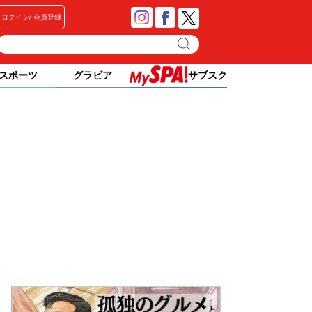
ログイン
会員登録
スポーツ
グラビア
サブスク