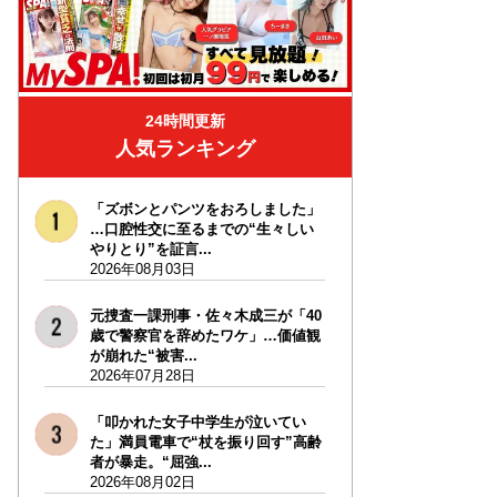
24時間更新
人気ランキング
「ズボンとパンツをおろしました」
…口腔性交に至るまでの“生々しい
やりとり”を証言...
2026年08月03日
元捜査一課刑事・佐々木成三が「40
歳で警察官を辞めたワケ」…価値観
が崩れた“被害...
2026年07月28日
「叩かれた女子中学生が泣いてい
た」満員電車で“杖を振り回す”高齢
者が暴走。“屈強...
2026年08月02日