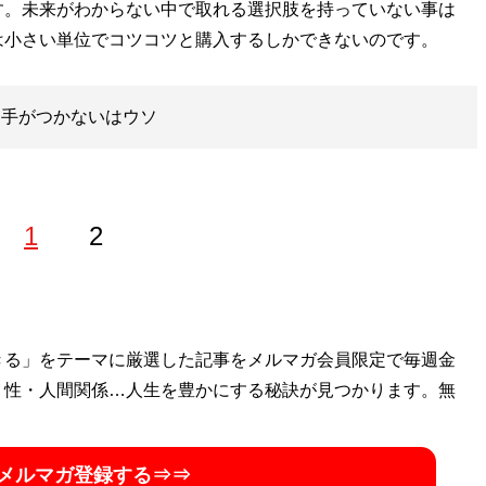
す。未来がわからない中で取れる選択肢を持っていない事は
は小さい単位でコツコツと購入するしかできないのです。
り手がつかないはウソ
1
2
卒業後、大手通信会社に勤務。社会人になると同時期に投資に
きる」をテーマに厳選した記事をメルマガ会員限定で毎週金
資を始める。その投資の担保として不動産に着目し、やがて
・性・人間関係…人生を豊かにする秘訣が見つかります。無
づき、以後、積極的に不動産投資を始める。東京23区のワ
019年に20年間勤めた会社をアーリーリタイア。現在、自身
メルマガ登録する⇒⇒
うち19区に計38戸の物件を所有。さらにマンション管理組合