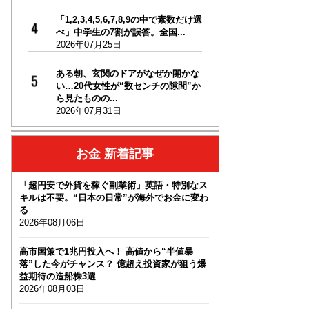
「1,2,3,4,5,6,7,8,9の中で素数だけ選
べ」中学生の7割が誤答。全国...
2026年07月25日
ある朝、玄関のドアがなぜか開かな
い…20代女性が“数センチの隙間”か
ら見たものの...
2026年07月31日
お金 新着記事
「超円安で外貨を稼ぐ副業術」英語・特別なス
キルは不要。“日本の日常”が海外でお金に変わ
る
2026年08月06日
高市国策で1兆円投入へ！ 高値から“半値暴
落”した今がチャンス？ 億超え投資家が狙う爆
益期待の造船株3選
2026年08月03日