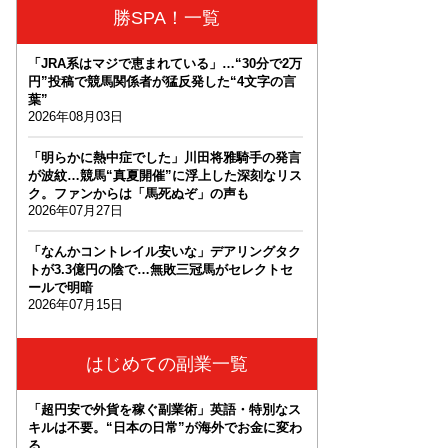
勝SPA！一覧
「JRA系はマジで恵まれている」…“30分で2万
円”投稿で競馬関係者が猛反発した“4文字の言
葉”
2026年08月03日
「明らかに熱中症でした」川田将雅騎手の発言
が波紋…競馬“真夏開催”に浮上した深刻なリス
ク。ファンからは「馬死ぬぞ」の声も
2026年07月27日
「なんかコントレイル安いな」デアリングタク
トが3.3億円の陰で…無敗三冠馬がセレクトセ
ールで明暗
2026年07月15日
はじめての副業一覧
「超円安で外貨を稼ぐ副業術」英語・特別なス
キルは不要。“日本の日常”が海外でお金に変わ
る