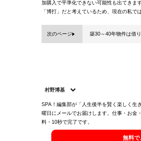
加購入で平準化できない可能性も出てきま
「博打」だと考えているため、現在の私で
次のページ
築30～40年物件は借
村野博基
1976年生まれ。慶應義塾大学経済学部を
SPA！編集部が「人生後半を賢く楽しく生
目覚め、外国債・新規上場株式など金融投
曜日にメールでお届けします。仕事・お金
不動産が投資商品として有効であることに気
料・10秒で完了です。
ンルーム中古市場で不動産投資を展開し、2
無料で
の所有する会社を経営しつつ、東京23区の