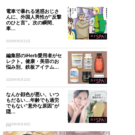
電車で暴れる迷惑おじさ
んに、外国人男性が“反撃
のひと言”。次の瞬間、
車…
2026年05月21日
編集部のiHerb愛用者がセ
レクト。健康・美容のお
悩み別、鉄板アイテム…
2026年06月22日
なんか顔色が悪い、いつ
もだるい…年齢でも過労
でもない“意外な原因”が
隠…
2026年06月30日
PR