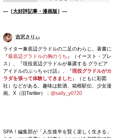
―［
大好評記事・漫画版
］―
吉沢さりぃ
ライター兼底辺グラドルの二足のわらじ。著書に
『
最底辺グラドルの胸のうち
』（イースト・プレ
ス）、『現役底辺グラドルが暴露する グラビア
アイドルのぶっちゃけ話』、『
現役グラドルがカ
ラダを張って体験してきました
』（ともに彩図
社）などがある。趣味は飲酒、箱根駅伝、少女漫
画。X（旧Twitter）：
@sally_y0720
SPA！編集部が「人生後半を賢く楽しく生きる」