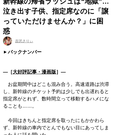
新幹線の帰省ラッシュは“地獄”…
泣き出す子供、指定席なのに「譲
っていただけませんか？」に困
惑
吉沢さりぃ
バックナンバー
―［
大好評記事・漫画版
］―
お盆期間中はどこも混み合う。高速道路は渋滞
し、新幹線のチケット予約は少しでも出遅れると
指定席がとれず、数時間立って移動するハメにな
ることも……。
今回はきちんと指定席を取ったにもかかわら
ず、新幹線の車内でとんでもない目にあってしま
った人に話を聞いた。