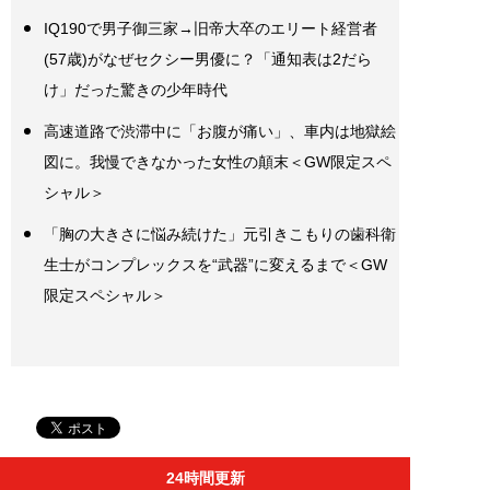
IQ190で男子御三家→旧帝大卒のエリート経営者
(57歳)がなぜセクシー男優に？「通知表は2だら
け」だった驚きの少年時代
高速道路で渋滞中に「お腹が痛い」、車内は地獄絵
図に。我慢できなかった女性の顛末＜GW限定スペ
シャル＞
「胸の大きさに悩み続けた」元引きこもりの歯科衛
生士がコンプレックスを“武器”に変えるまで＜GW
限定スペシャル＞
24時間更新