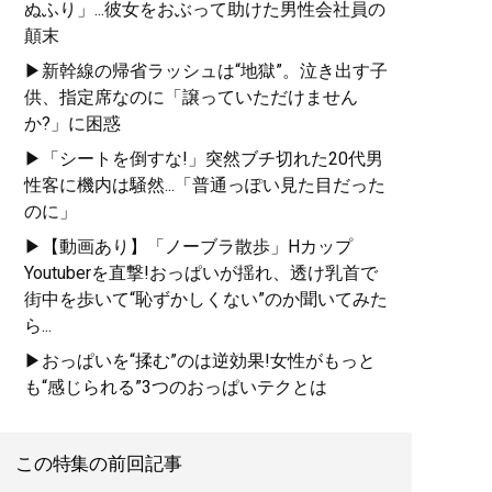
ぬふり」...彼女をおぶって助けた男性会社員の
顛末
▶新幹線の帰省ラッシュは“地獄”。泣き出す子
供、指定席なのに「譲っていただけません
か?」に困惑
▶「シートを倒すな!」突然ブチ切れた20代男
性客に機内は騒然...「普通っぽい見た目だった
のに」
▶【動画あり】「ノーブラ散歩」Hカップ
Youtuberを直撃!おっぱいが揺れ、透け乳首で
街中を歩いて“恥ずかしくない”のか聞いてみた
ら...
▶おっぱいを“揉む”のは逆効果!女性がもっと
も“感じられる”3つのおっぱいテクとは
この特集の前回記事