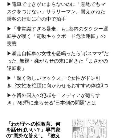
▶電車でせきが止まらないのに「意地でもマ
スクをつけない」サラリーマン。耐えかねた
乗客の行動に心の中で拍手
▶「非常識すぎる暴走」も...都内のタクシー運
転手が嘆く「電動キックボード危険運転」の
実態
▶暴走自転車の女性を怒鳴ったら“ボスママ”だ
った...無視・嫌がらせの末に起きた「まさかの
逆転劇」
▶「深く激しいセックス」で女性がドン引
き...?女性を絶頂に向かわせるおすすめ体位3つ
▶在留外国人の犯罪を「メディアが煽りす
ぎ」?犯罪に走らせる“日本側の問題”とは
「わが子への性教育、何
を話せばいい？」専門家
の“意外な答え”。「教え