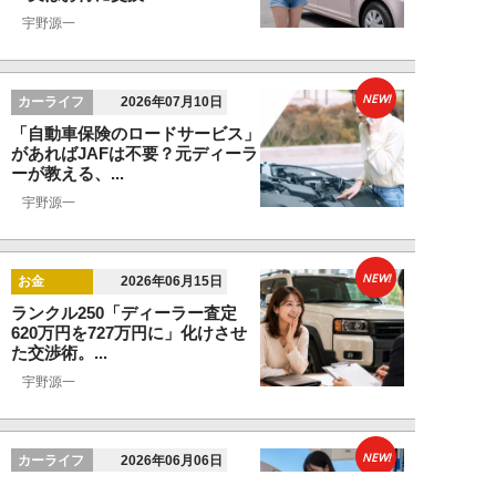
宇野源一
NEW!
カーライフ
2026年07月10日
「自動車保険のロードサービス」
があればJAFは不要？元ディーラ
ーが教える、...
宇野源一
NEW!
お金
2026年06月15日
ランクル250「ディーラー査定
620万円を727万円に」化けさせ
た交渉術。...
宇野源一
NEW!
カーライフ
2026年06月06日
元ディーラー営業マンが暴露。ガ