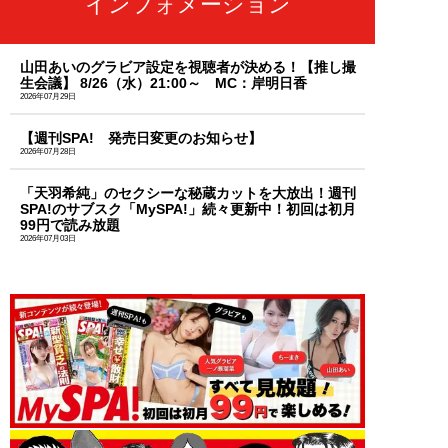
インフォメーション
山田あいのグラビア設定を視聴者が決める！【推し撮
生会議】 8/26（水）21:00～ MC：岸明日香
2026年07月29日
【週刊SPA! 発売日変更のお知らせ】
2026年07月28日
「天羽希純」のセクシーな秘蔵カットを大放出！週刊
SPA!のサブスク「MySPA!」続々更新中！初回は初月
99円で読み放題
2026年07月03日