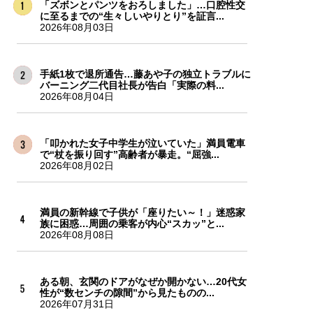
「ズボンとパンツをおろしました」…口腔性交
に至るまでの“生々しいやりとり”を証言...
2026年08月03日
手紙1枚で退所通告…藤あや子の独立トラブルに
バーニング二代目社長が告白「実際の料...
2026年08月04日
「叩かれた女子中学生が泣いていた」満員電車
で“杖を振り回す”高齢者が暴走。“屈強...
2026年08月02日
満員の新幹線で子供が「座りたい～！」迷惑家
族に困惑…周囲の乗客が内心“スカッ”と...
2026年08月08日
ある朝、玄関のドアがなぜか開かない…20代女
性が“数センチの隙間”から見たものの...
2026年07月31日