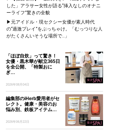
した」アラサー女性が語る“挿入なしのオナニ
ーライフ”驚きの全貌
▶元アイドル・現セクシー女優が素人時代
の“過激プレイ”をぶっちゃけ。「むっつりな人
がたくさんいそうな場所で...」
「ほぼ自炊」って驚き！
女優・黒木華が献立365日
を全公開、「特製おに
ぎ…
2026年08月04日
編集部のiHerb愛用者がセ
レクト。健康・美容のお
悩み別、鉄板アイテム…
2026年06月22日