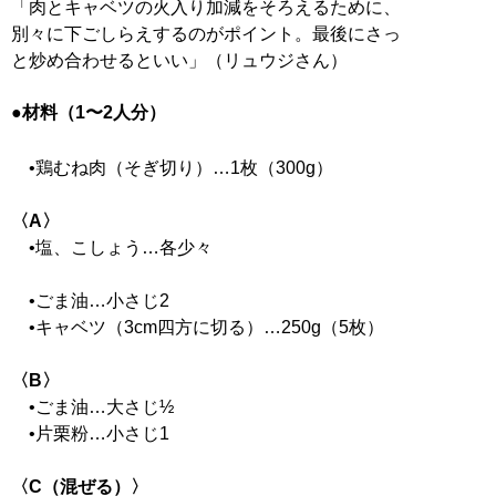
「肉とキャベツの火入り加減をそろえるために、
別々に下ごしらえするのがポイント。最後にさっ
と炒め合わせるといい」（リュウジさん）
●材料（1〜2人分）
•鶏むね肉（そぎ切り）…1枚（300g）
〈A〉
•塩、こしょう…各少々
•ごま油…小さじ2
•キャベツ（3cm四方に切る）…250g（5枚）
〈B〉
•ごま油…大さじ½
•片栗粉…小さじ1
〈C（混ぜる）〉