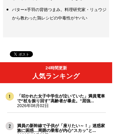
バター×手羽の背徳つまみ。料理研究家・リュウジ
から教わった鶏レシピの中毒性がヤバい
24時間更新
人気ランキング
「叩かれた女子中学生が泣いていた」満員電車
で“杖を振り回す”高齢者が暴走。“屈強...
2026年08月02日
満員の新幹線で子供が「座りたい～！」迷惑家
族に困惑…周囲の乗客が内心“スカッ”と...