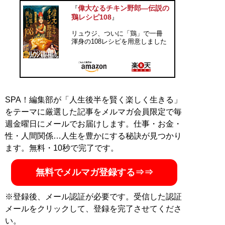
偉大なるチキン野郎―伝説の
『
鶏レシピ108
』
リュウジ、ついに「鶏」で一冊
渾身の108レシピを用意しました
SPA！編集部が「人生後半を賢く楽しく生きる」
をテーマに厳選した記事をメルマガ会員限定で毎
週金曜日にメールでお届けします。仕事・お金・
性・人間関係…人生を豊かにする秘訣が見つかり
ます。無料・10秒で完了です。
無料でメルマガ登録する⇒⇒
※登録後、メール認証が必要です。受信した認証
メールをクリックして、登録を完了させてくださ
い。