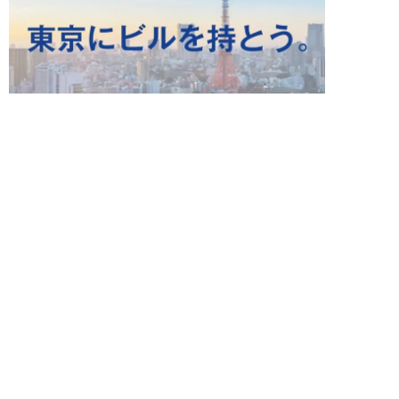
ライフ 新着記事
NEW!
ライフ
2026年08月09日
「低学歴なのに、勉強や読書が好
きなのは意味が分からない」
SNS炎上に東大出...
布施川天馬
NEW!
ライフ
2026年08月09日
ギャル霊媒師・飯塚唯が生活カツ