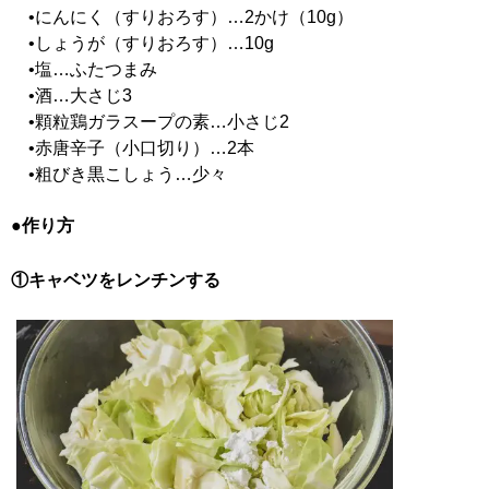
•にんにく（すりおろす）…2かけ（10g）
•しょうが（すりおろす）…10g
•塩…ふたつまみ
•酒…大さじ3
•顆粒鶏ガラスープの素…小さじ2
•赤唐辛子（小口切り）…2本
•粗びき黒こしょう…少々
●作り方
①キャベツをレンチンする