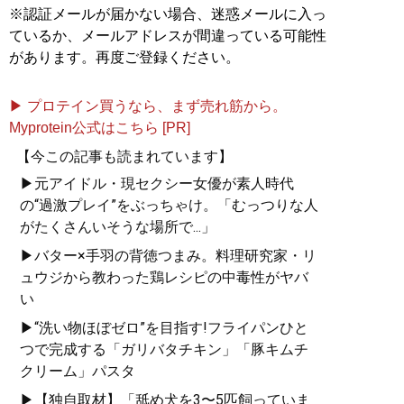
※認証メールが届かない場合、迷惑メールに入っ
ているか、メールアドレスが間違っている可能性
があります。再度ご登録ください。
▶ プロテイン買うなら、まず売れ筋から。
Myprotein公式はこちら [PR]
【今この記事も読まれています】
▶元アイドル・現セクシー女優が素人時代
の“過激プレイ”をぶっちゃけ。「むっつりな人
がたくさんいそうな場所で...」
▶バター×手羽の背徳つまみ。料理研究家・リ
ュウジから教わった鶏レシピの中毒性がヤバ
い
▶“洗い物ほぼゼロ”を目指す!フライパンひと
つで完成する「ガリバタチキン」「豚キムチ
クリーム」パスタ
▶【独自取材】「舐め犬を3〜5匹飼っていま